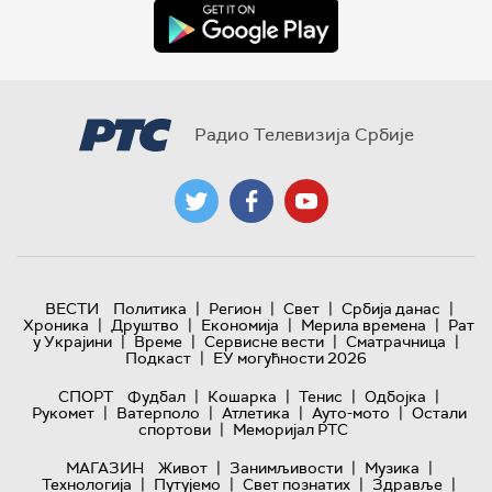
Радио Телевизија Србије
|
|
|
|
ВЕСТИ
Политика
Регион
Свет
Србија данас
|
|
|
|
Хроника
Друштво
Економија
Мерила времена
Рат
|
|
|
|
у Украјини
Време
Сервисне вести
Сматрачница
|
Подкаст
ЕУ могућности 2026
|
|
|
|
СПОРТ
Фудбал
Кошарка
Тенис
Одбојка
|
|
|
|
Рукомет
Ватерполо
Атлетика
Ауто-мото
Остали
|
спортови
Меморијал РТС
|
|
|
МАГАЗИН
Живот
Занимљивости
Музика
|
|
|
|
Технологијa
Путујемо
Свет познатих
Здравље