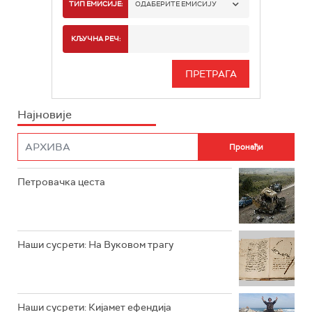
РТС 1
ТИП ЕМИСИЈЕ:
ОДАБЕРИТЕ ЕМИСИЈУ
РТС 2
СПОРТ
КЉУЧНА РЕЧ:
РТС 3
СЕРИЈА
РТС СВЕТ
ИНФО
Најновије
РТС НАУКА
ФИЛМ
РТС ДРАМА
Петровачка цеста
РТС ЖИВОТ
РТС КЛАСИКА
РТС КОЛО
Наши сусрети: На Вуковом трагу
РТС ТРЕЗОР
РТС МУЗИКА
Наши сусрети: Кијамет ефендија