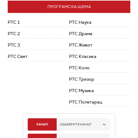
ПРОГРАМСКА ШЕМА
РТС 1
РТС Наука
РТС 2
РТС Драма
РТС 3
РТС Живот
РТС Свет
РТС Класика
РТС Коло
РТС Трезор
РТС Музика
РТС Полетарац
КАНАЛ:
ОДАБЕРИТЕ КАНАЛ