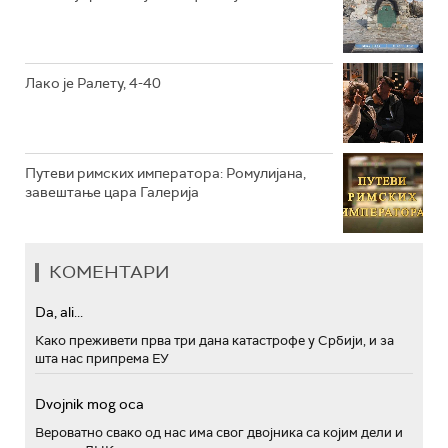
РТС ПОЛЕТАРАЦ
Лако је Ралету, 4-40
Путеви римских императора: Ромулијана,
завештање цара Галерија
КОМЕНТАРИ
Da, ali...
Како преживети прва три дана катастрофе у Србији, и за
шта нас припрема ЕУ
Dvojnik mog oca
Вероватно свако од нас има свог двојника са којим дели и