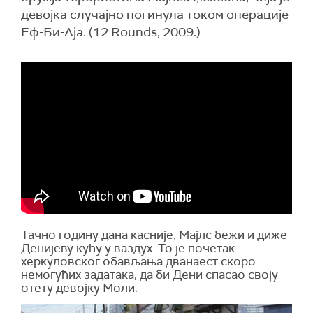
девојка случајно погинула током операције
Еф-Би-Аја. (12 Rounds, 2009.)
Тачно годину дана касније, Мајлс бежи и диже
Денијеву кућу у ваздух. То је почетак
херкуловског обављања дванаест скоро
немогућих задатака, да би Дени спасао своју
отету девојку Моли.