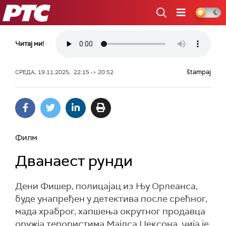
РТС
Читај ми!
štampaj
СРЕДА, 19.11.2025, 22:15 -> 20:52
Филм
Дванаест рунди
Дени Фишер, полицајац из Њу Орлеанса,
буде унапређен у детектива после срећног,
мада храброг, хапшења окрутног продавца
оружја терористима Мајлса Џексона, чија је