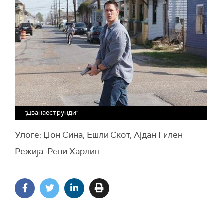
"Дванаест рунди"
Улоге: Џон Сина, Ешли Скот, Ајдан Гилен
Режија: Рени Харлин