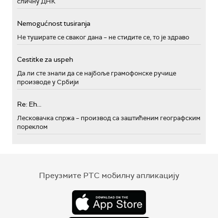
сличну ДНК
Nemogućnost tusiranja
Не туширате се сваког дана – не стидите се, то је здраво
Cestitke za uspeh
Да ли сте знали да се најбоље грамофонске ручице
производе у Србији
Re: Eh...
Лесковачка спржа – производ са заштићеним географским
пореклом
Преузмите РТС мобилну апликацију