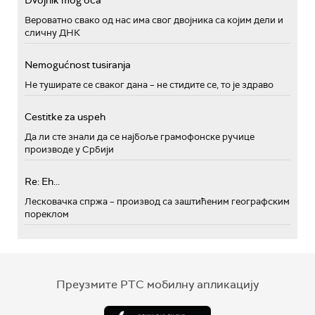
Вероватно свако од нас има свог двојника са којим дели и
сличну ДНК
Nemogućnost tusiranja
Не туширате се сваког дана – не стидите се, то је здраво
Cestitke za uspeh
Да ли сте знали да се најбоље грамофонске ручице
производе у Србији
Re: Eh...
Лесковачка спржа – производ са заштићеним географским
пореклом
Преузмите РТС мобилну апликацију