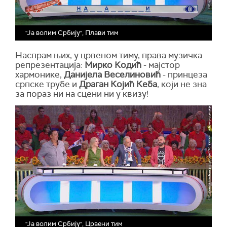
"Ја волим Србију", Плави тим
Наспрам њих, у црвеном тиму, права музичка
репрезентација:
Мирко Кодић
- мајстор
хармонике,
Данијела
Веселиновић
- принцеза
српске трубе и
Драган Којић Кеба
, који не зна
за пораз ни на сцени ни у квизу!
"Ја волим Србију", Црвени тим