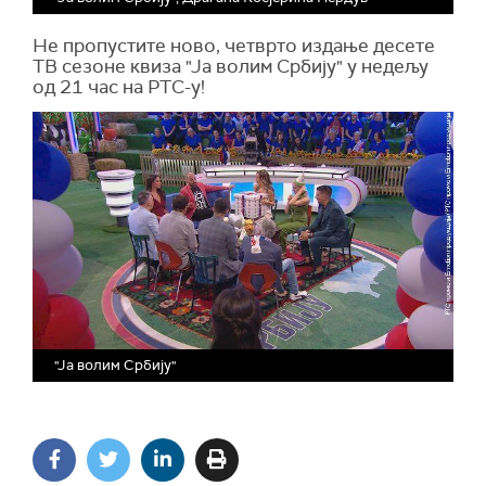
Не пропустите ново, четврто издање десете
ТВ сезоне квиза "Ја волим Србију" у недељу
од 21 час на РТС-у!
"Ја волим Србију"