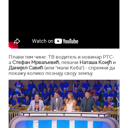
Плави тим чине: ТВ водитељ и новинар РТС-
а
Стефан Мрваљевић
, певачи
Наташа Коијћ
и
Данијел Савић
(или "мали Кеба") - спремни да
покажу колико познају своју земљу.