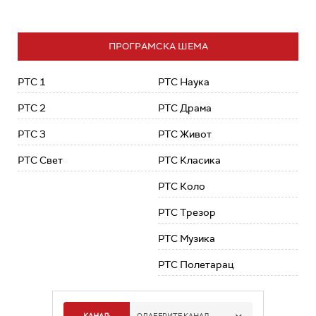
ПРОГРАМСКА ШЕМА
РТС 1
РТС Наука
РТС 2
РТС Драма
РТС 3
РТС Живот
РТС Свет
РТС Класика
РТС Коло
РТС Трезор
РТС Музика
РТС Полетарац
КАНАЛ:
ОДАБЕРИТЕ КАНАЛ