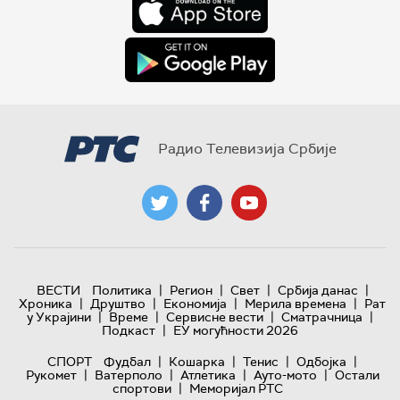
Радио Телевизија Србије
|
|
|
|
ВЕСТИ
Политика
Регион
Свет
Србија данас
|
|
|
|
Хроника
Друштво
Економија
Мерила времена
Рат
|
|
|
|
у Украјини
Време
Сервисне вести
Сматрачница
|
Подкаст
ЕУ могућности 2026
|
|
|
|
СПОРТ
Фудбал
Кошарка
Тенис
Одбојка
|
|
|
|
Рукомет
Ватерполо
Атлетика
Ауто-мото
Остали
|
спортови
Меморијал РТС