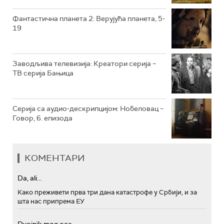
РТС МУЗИКА
Фантастична планета 2: Верујућа планета, 5-
19
РТС ПОЛЕТАРАЦ
Заводљива телевизија: Креатори серија –
ТВ серија Бањица
Серија са аудио-дескрипцијом: Нобеловац –
Говор, 6. епизода
КОМЕНТАРИ
Da, ali...
Како преживети прва три дана катастрофе у Србији, и за
шта нас припрема ЕУ
Dvojnik mog oca