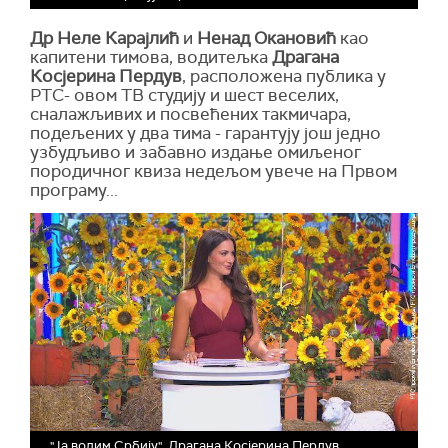
Др Неле Карајлић
и
Ненад Окановић
као
капитени тимова, водитељка
Драгана
Косјерина Пердув
, расположена публика у
РТС- овом ТВ студију и шест веселих,
сналажљивих и посвећених такмичара,
подељених у два тима - гарантују још једно
узбудљиво и забавно издање омиљеног
породичног квиза недељом увече на Првом
програму...
"Ја волим Србију", Драгана Косјерина Пердув