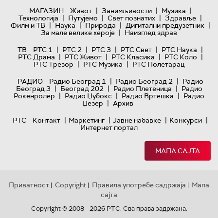
|
|
|
МАГАЗИН
Живот
Занимљивости
Музика
|
|
|
|
Технологијa
Путујемо
Свет познатих
Здравље
|
|
|
|
Филм и ТВ
Наука
Природа
Дигитални предузетник
|
За мале велике хероје
Наизглед здрав
|
|
|
|
|
ТВ
РТС 1
РТС 2
РТС 3
РТС Свет
РТС Наука
|
|
|
|
РТС Драма
РТС Живот
РТС Класика
РТС Коло
|
|
РТС Трезор
РТС Музика
РТС Полетарац
|
|
РАДИО
Радио Београд 1
Радио Београд 2
Радио
|
|
|
Београд 3
Београд 202
Радио Плетеница
Радио
|
|
|
Рокенролер
Радио Џубокс
Радио Вртешка
Радио
|
Џезер
Архив
|
|
|
|
РТС
Контакт
Маркетинг
Јавне набавке
Конкурси
Интернет портал
МАПА САЈТА
Приватност
Copyright
Правила употребе садржаја
Мапа
|
|
|
сајта
Copyright © 2008 - 2026 РТС. Сва права задржана.