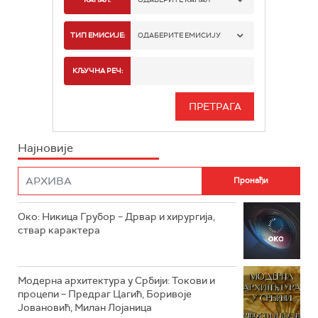
РТС 1
ТИП ЕМИСИЈЕ:
ОДАБЕРИТЕ ЕМИСИЈУ
РТС 2
СПОРТ
КЉУЧНА РЕЧ:
РТС 3
СЕРИЈА
РТС СВЕТ
ИНФО
Најновије
РТС НАУКА
ФИЛМ
РТС ДРАМА
Око: Никица Грубор – Дрвар и хирургија,
РТС ЖИВОТ
ствар карактера
РТС КЛАСИКА
РТС КОЛО
Модерна архитектура у Србији: Токови и
процепи – Предраг Цагић, Боривоје
Јовановић, Милан Лојаница
РТС ТРЕЗОР