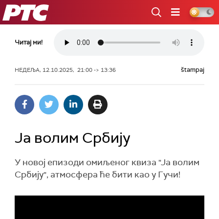
РТС
Читај ми!
štampaj
НЕДЕЉА, 12.10.2025, 21:00 -> 13:36
Ја волим Србију
У новој епизоди омиљеног квиза "Ја волим
Србију", атмосфера ће бити као у Гучи!