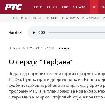
РТС
ВЕСТИ
СПОРТ
OKO
МАГАЗИН
ТВ
Р
РТС 1
РТС 2
РТС 3
РТС СВЕТ
РТС НАУКА
РТС ДРАМА
Р
Читај ми!
štampaj
ПЕТАК, 29.08.2025, 23:51 -> 13:30
О серији "Тврђава"
Један од највећих телевизијских пројеката кој
РТС-а. Прича прати двоје младих из Книна кој
судбину њихових рођака и пријатеља у време 
програму РТС-а је планирано за новембар. Реж
Старчевић и Мирко Стојковић који је креатор 