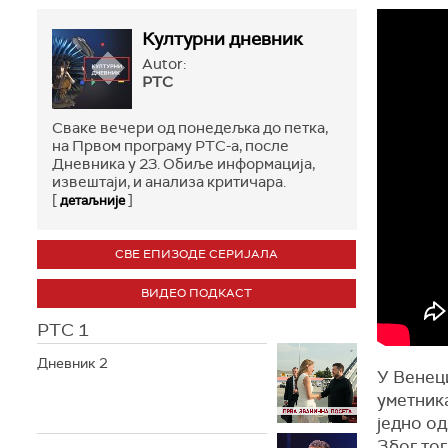
Културни дневник
Autor:
РТС
Сваке вечери од понедељка до петка,
на Првом програму РТС-а, после
Дневника у 23. Обиље информација,
извештаји, и анализа критичара.
[
]
детаљније
СВЕ ЕПИЗОДЕ СЕРИЈАЛА
ВИДЕО ПОДКАСТ
РТС 1
Дневник 2
У Венец
уметника
једно од
Због тог