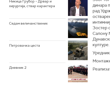
Никица Грубор – Дрвар и
динара 
хирургија, ствар карактера
рад Удрж
остварењ
интимниј
Седам величанствених
Зостер о
Салону 
Дунавски
културе.
Петровачка цеста
Уредник
Монтаже
Дневник 2
Реализа