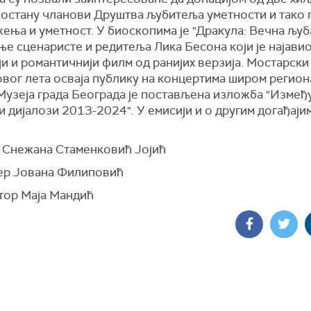
постану чланови Друштва љубитеља уметности и тако
ења и уметност. У биоскопима је "Дракула: Вечна љуб
е сценаристе и редитеља Лика Бесона који је најави
и и романтичнији филм од ранијих верзија. Мостарски
вог лета осваја публику на концертима широм регион
Музеја града Београда је постављена изложба "Између
 дијалози 2013-2024". У емисији и о другим догађаји
 Снежана Стаменковић Јојић
р Јована Филиповић
тор Маја Мандић