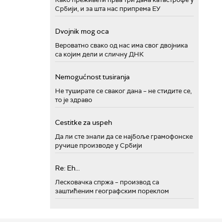
Србији, и за шта нас припрема ЕУ
Dvojnik mog oca
Вероватно свако од нас има свог двојника
са којим дели и сличну ДНК
Nemogućnost tusiranja
Не туширате се сваког дана – не стидите се,
то је здраво
Cestitke za uspeh
Да ли сте знали да се најбоље грамофонске
ручице производе у Србији
Re: Eh...
Лесковачка спржа – производ са
заштићеним географским пореклом