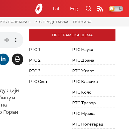
Lat
Eng
РТС ПОЛЕТАРАЦ
РТС ПРЕДСТАВЉА
ТВ УЖИВО
ПРОГРАМСКА ШЕМА
РТС 1
РТС Наука
РТС 2
РТС Драма
РТС 3
РТС Живот
РТС Свет
РТС Класика
одукцији
РТС Коло
бину и
РТС Трезор
 на
о Горан
РТС Музика
РТС Полетарац