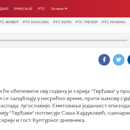
АДИО
ЕМИСИЈЕ
РТС
Остало
ТС ЖИВОТ
РТС КЛАСИКА
РТС КОЛО
РТС ТРЕЗОР
РТС МУЗИКА
и ће обележити ову годину је серија "Тврђава" у пр
и се заљубљују у несрећно време, прати њихову суд
распада Југославије. Емитовање једанаест епизода
ију "Тврђаве" потписује Саша Хајдуковић, сценари
серије и гост Културног дневника.