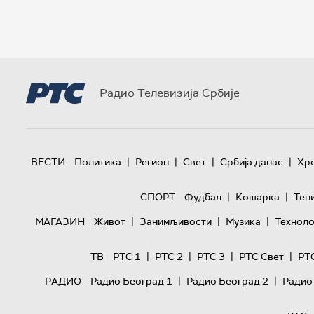
Радио Телевизија Србије
|
|
|
|
ВЕСТИ
Политика
Регион
Свет
Србија данас
Хр
|
|
СПОРТ
Фудбал
Кошарка
Тен
|
|
|
МАГАЗИН
Живот
Занимљивости
Музика
Техноло
|
|
|
|
ТВ
РТС 1
РТС 2
РТС 3
РТС Свет
РТ
|
|
РАДИО
Радио Београд 1
Радио Београд 2
Радио