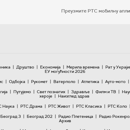
Преузмите РТС мобилну апли
|
|
|
|
оника
Друштво
Економија
Мерила времена
Рат у Украји
ЕУ могућности 2026
|
|
|
|
|
|
ис
Одбојка
Рукомет
Ватерполо
Атлетика
Ауто-мото
|
|
|
|
|
гијa
Путујемо
Свет познатих
Здравље
Филм и ТВ
Нау
|
хероје
Наизглед здрав
|
|
|
|
С Наука
РТС Драма
РТС Живот
РТС Класика
РТС Коло
|
|
|
 Београд 3
Београд 202
Радио Плетеница
Радио Рокенро
Архив