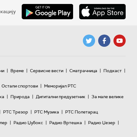
кацију
|
|
|
|
|
ни
Време
Сервисне вести
Сматрачница
Подкаст
|
Остали спортови
Меморијал РТС
|
|
|
ка
Природа
Дигитални предузетник
За мале велике
|
|
|
РТС Трезор
РТС Музика
РТС Полетарац
|
|
|
|
лер
Радио Џубокс
Радио Вртешка
Радио Џезер