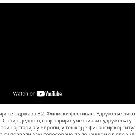
ији се одржава 82. Филмски фестивал. Удружење лик
 Србије, једно од најстаријих уметничких удружења у
 три најстарија у Европи, у тешкој је финансијској ситу
а су позвали заинтересоване да донацијом од две хи