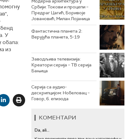
Модерна архитектура у
 помогну
Србији: Токови и процепи –
Предраг Цагић, Боривоје
ав",
РТС ТРЕЗОР
Јовановић, Милан Лојаница
о
РТС МУЗИКА
 бенд
Фантастична планета 2:
а. У
Верујућа планета, 5-19
РТС ПОЛЕТАРАЦ
 обала:
ма из
Заводљива телевизија:
Креатори серија – ТВ серија
Бањица
Серија са аудио-
дескрипцијом: Нобеловац –
Говор, 6. епизода
КОМЕНТАРИ
Da, ali...
Како преживети прва три дана катастрофе у