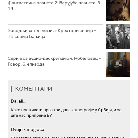
РТС МУЗИКА
Фантастична планета 2: Верујућа планета, 5-
19
РТС ПОЛЕТАРАЦ
Заводљива телевизија: Креатори серија –
ТВ серија Бањица
Серија са аудио-дескрипцијом: Нобеловац –
Говор, 6. епизода
КОМЕНТАРИ
Da, ali...
Како преживети прва три дана катастрофе у Србији, и за
шта нас припрема ЕУ
Dvojnik mog oca