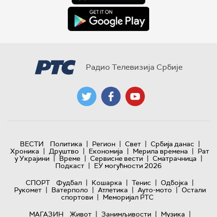
Радио Телевизија Србије
|
|
|
|
ВЕСТИ
Политика
Регион
Свет
Србија данас
|
|
|
|
Хроника
Друштво
Економија
Мерила времена
Рат
|
|
|
|
у Украјини
Време
Сервисне вести
Сматрачница
|
Подкаст
ЕУ могућности 2026
|
|
|
|
СПОРТ
Фудбал
Кошарка
Тенис
Одбојка
|
|
|
|
Рукомет
Ватерполо
Атлетика
Ауто-мото
Остали
|
спортови
Меморијал РТС
|
|
|
МАГАЗИН
Живот
Занимљивости
Музика