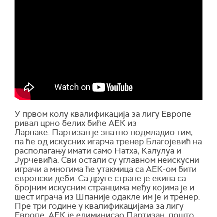
У првом колу квалификација за лигу Европе
ривал црно белих биће АЕК из
Ларнаке. Партизан је знатно подмладио тим,
па ће од искусних игарча тренер Благојевић на
располагању имати само Натха, Калулуа и
Јурчевића. Сви остали су углавном неискусни
играчи а многима ће утакмица са АЕК-ом бити
европски деби. Са друге стране је екипа са
бројним искусним странцима међу којима је и
шест играча из Шпаније одакле им је и тренер.
Пре три године у квалификацијама за лигу
Европе, АЕК је елиминисао Партизан, пошто