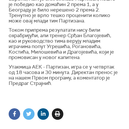
је победио као домаћин 2 према 1, а у
Београду је било нерешено 2 према 2.
Тренутно је врло тешко проценити колико
може овај млади тим Партизана.
Током припрема резулатати нису били
охрабријући, али тренер Срђан Благојевић,
као и руководство тима верују младим
играчима попут Угрешића, Рогановића,
Костића, Милошевића и Драгојевића, који је
промовисан у новог капитена.
Утакмица АЕК - Партизан, игра се у четвртак
од 18 часова и 30 минута. Директан пренос је
на нашем Првом програму, а коментатор је
Предраг Страјнић.