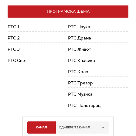
ПРОГРАМСКА ШЕМА
РТС 1
РТС Наука
РТС 2
РТС Драма
РТС 3
РТС Живот
РТС Свет
РТС Класика
РТС Коло
РТС Трезор
РТС Музика
РТС Полетарац
КАНАЛ:
ОДАБЕРИТЕ КАНАЛ