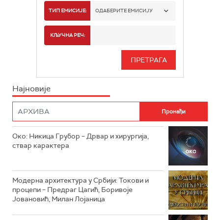
РТС 1
ТИП ЕМИСИЈЕ:
ОДАБЕРИТЕ ЕМИСИЈУ
РТС 2
СПОРТ
КЉУЧНА РЕЧ:
РТС 3
СЕРИЈА
РТС СВЕТ
ИНФО
Најновије
РТС НАУКА
ФИЛМ
РТС ДРАМА
Око: Никица Грубор – Дрвар и хирургија,
РТС ЖИВОТ
ствар карактера
РТС КЛАСИКА
РТС КОЛО
Модерна архитектура у Србији: Токови и
процепи – Предраг Цагић, Боривоје
Јовановић, Милан Лојаница
РТС ТРЕЗОР