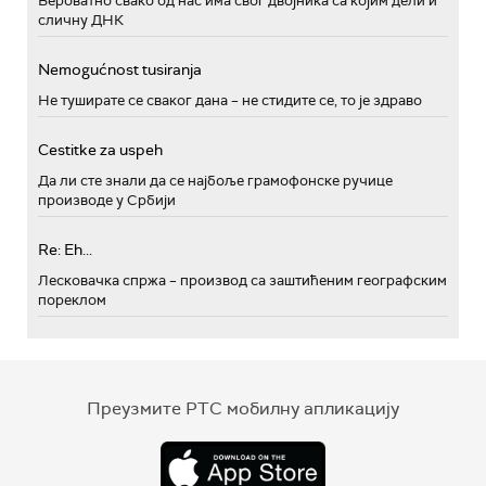
Вероватно свако од нас има свог двојника са којим дели и
сличну ДНК
Nemogućnost tusiranja
Не туширате се сваког дана – не стидите се, то је здраво
Cestitke za uspeh
Да ли сте знали да се најбоље грамофонске ручице
производе у Србији
Re: Eh...
Лесковачка спржа – производ са заштићеним географским
пореклом
Преузмите РТС мобилну апликацију