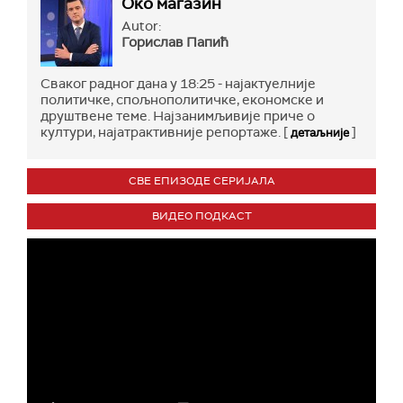
Око магазин
Autor:
Горислав Папић
Сваког радног дана у 18:25 - најактуелније
политичке, спољнополитичке, економске и
друштвене теме. Најзанимљивије приче о
култури, најатрактивније репортаже. [
]
детаљније
СВЕ ЕПИЗОДЕ СЕРИЈАЛА
ВИДЕО ПОДКАСТ