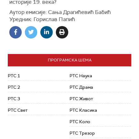
историје 19. века?
Аутор емисије: Сања Драгићевић Бабић
Уредник: Горислав Папић
ПРОГРАМСКА ШЕМА
РТС 1
РТС Наука
РТС 2
РТС Драма
РТС 3
РТС Живот
РТС Свет
РТС Класика
РТС Коло
РТС Трезор