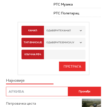
РТС Музика
РТС Полетарац
КАНАЛ:
ОДАБЕРИТЕ КАНАЛ
РТС 1
ТИП ЕМИСИЈЕ:
ОДАБЕРИТЕ ЕМИСИЈУ
РТС 2
СПОРТ
КЉУЧНА РЕЧ:
РТС 3
СЕРИЈА
РТС СВЕТ
ИНФО
Најновије
РТС НАУКА
ФИЛМ
РТС ДРАМА
Петровачка цеста
РТС ЖИВОТ