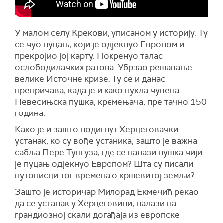
У малом селу Крекови, уписаном у историју. Ту
се чуо пуцањ, који је одјекнуо Европом и
прекројио јој карту. Покренуо талас
ослободилачких ратова. Убрзао решавање
велике Источне кризе. Ту се и данас
препричава, када је и како пукла чувена
Невесињска пушка, кремењача, пре тачно 150
година.
Како је и зашто подигнут Херцеговачки
устанак, ко су вође устаника, зашто је важна
сабља Пере Тунгуза, где се налази пушка чији
је пуцањ одјекнуо Европом? Шта су писали
путописци тог времена о кршевитој земљи?
Зашто је историчар Милорад Екмечић рекао
да се устанак у Херцеговини, налази на
грандиозној скали догађаја из европске