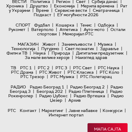
|
|
|
|
ВЕСТИ
Политика
Регион
Свет
Србија данас
|
|
|
|
Хроника
Друштво
Економија
Мерила времена
Рат
|
|
|
|
у Украјини
Време
Сервисне вести
Сматрачница
|
Подкаст
ЕУ могућности 2026
|
|
|
|
СПОРТ
Фудбал
Кошарка
Тенис
Одбојка
|
|
|
|
Рукомет
Ватерполо
Атлетика
Ауто-мото
Остали
|
спортови
Меморијал РТС
|
|
|
МАГАЗИН
Живот
Занимљивости
Музика
|
|
|
|
Технологијa
Путујемо
Свет познатих
Здравље
|
|
|
|
Филм и ТВ
Наука
Природа
Дигитални предузетник
|
За мале велике хероје
Наизглед здрав
|
|
|
|
|
ТВ
РТС 1
РТС 2
РТС 3
РТС Свет
РТС Наука
|
|
|
|
РТС Драма
РТС Живот
РТС Класика
РТС Коло
|
|
РТС Трезор
РТС Музика
РТС Полетарац
|
|
РАДИО
Радио Београд 1
Радио Београд 2
Радио
|
|
|
Београд 3
Београд 202
Радио Плетеница
Радио
|
|
|
Рокенролер
Радио Џубокс
Радио Вртешка
Радио
|
Џезер
Архив
|
|
|
|
РТС
Контакт
Маркетинг
Јавне набавке
Конкурси
Интернет портал
МАПА САЈТА