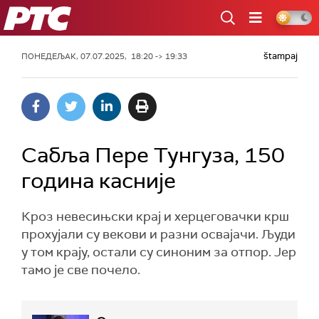
РТС
štampaj
ПОНЕДЕЉАК, 07.07.2025, 18:20 -> 19:33
Сабља Пере Тунгуза, 150
година касније
Кроз невесињски крај и херцеговачки крш
прохујали су векови и разни освајачи. Људи
у том крају, остали су синоним за отпор. Јер
тамо је све почело.