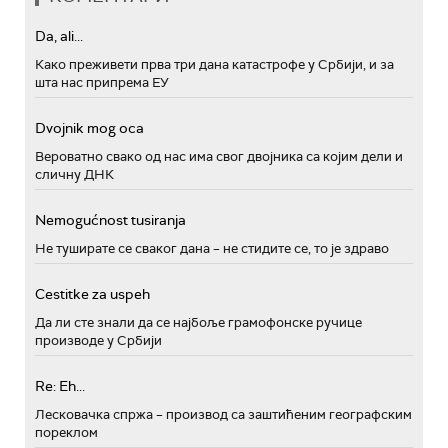
Da, ali...
Како преживети прва три дана катастрофе у Србији, и за
шта нас припрема ЕУ
Dvojnik mog oca
Вероватно свако од нас има свог двојника са којим дели и
сличну ДНК
Nemogućnost tusiranja
Не туширате се сваког дана – не стидите се, то је здраво
Cestitke za uspeh
Да ли сте знали да се најбоље грамофонске ручице
производе у Србији
Re: Eh...
Лесковачка спржа – производ са заштићеним географским
пореклом