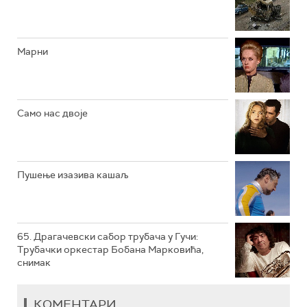
РТС КЛАСИКА
РТС КОЛО
Марни
РТС ТРЕЗОР
РТС МУЗИКА
Само нас двоје
РТС ПОЛЕТАРАЦ
Пушење изазива кашаљ
65. Драгачевски сабор трубача у Гучи:
Трубачки оркестар Бобана Марковића,
снимак
КОМЕНТАРИ