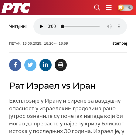
РТС
Читај ми!
štampaj
ПЕТАК, 13.06.2025, 18:20 -> 18:59
Рат Израел vs Иран
Експлозије у Ирану и сирене за ваздушну
опасност у израелским градовима рано
јутрос означиле су почетак напада који би
могао да прерасте у највећу кризу Блиског
истока у последњих 30 година. Израел је, у