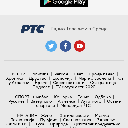
Радио Телевизија Србије
|
|
|
|
ВЕСТИ
Политика
Регион
Свет
Србија данас
|
|
|
|
Хроника
Друштво
Економија
Мерила времена
Рат
|
|
|
|
у Украјини
Време
Сервисне вести
Сматрачница
|
Подкаст
ЕУ могућности 2026
|
|
|
|
СПОРТ
Фудбал
Кошарка
Тенис
Одбојка
|
|
|
|
Рукомет
Ватерполо
Атлетика
Ауто-мото
Остали
|
спортови
Меморијал РТС
|
|
|
МАГАЗИН
Живот
Занимљивости
Музика
|
|
|
|
Технологијa
Путујемо
Свет познатих
Здравље
|
|
|
|
Филм и ТВ
Наука
Природа
Дигитални предузетник