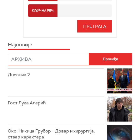
РТС 2
СПОРТ
КЉУЧНА РЕЧ:
РТС 3
СЕРИЈА
РТС СВЕТ
ИНФО
Најновије
РТС НАУКА
ФИЛМ
РТС ДРАМА
Дневник 2
РТС ЖИВОТ
РТС КЛАСИКА
РТС КОЛО
Гост Лука Алерић
РТС ТРЕЗОР
РТС МУЗИКА
Око: Никица Грубор – Дрвар и хирургија,
ствар карактера