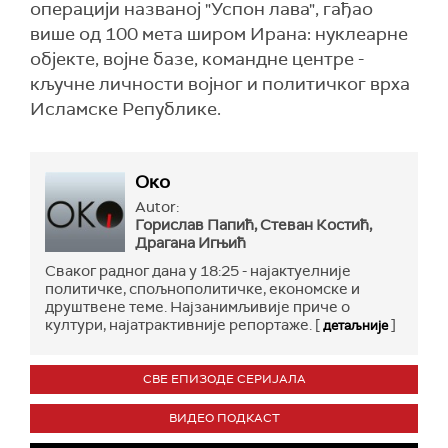
операцији названој "Успон лава", гађао
више од 100 мета широм Ирана: нуклеарне
објекте, војне базе, командне центре -
кључне личности војног и политичког врха
Исламске Републике.
Око
Autor:
Горислав Папић, Стеван Костић,
Драгана Игњић
Сваког радног дана у 18:25 - најактуелније
политичке, спољнополитичке, економске и
друштвене теме. Најзанимљивије приче о
култури, најатрактивније репортаже. [
]
детаљније
СВЕ ЕПИЗОДЕ СЕРИЈАЛА
ВИДЕО ПОДКАСТ