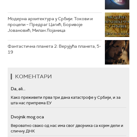
РТС ПОЛЕТАРАЦ
Модерна архитектура у Србији: Токови и
процепи – Предраг Цагић, Боривоје
Јовановић, Милан Лојаница
Фантастична планета 2: Верујућа планета, 5-
19
КОМЕНТАРИ
Da, ali...
Како преживети прва три дана катастрофе у Србији, и за
шта нас припрема ЕУ
Dvojnik mog oca
Вероватно свако од нас има свог двојника са којим дели и
сличну ДНК