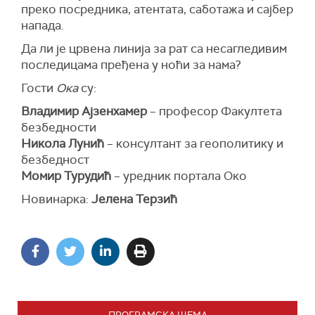
преко посредника, атентата, саботажа и сајбер
напада.
Да ли је црвена линија за рат са несагледивим
последицама пређена у ноћи за нама?
Гости
Ока
су:
Владимир Ајзенхамер
– професор Факултета
безбедности
Никола Лунић
– консултант за геополитику и
безбедност
Момир Турудић
– уредник портала Око
Новинарка:
Јелена Терзић
ПРОГРАМСКА ШЕМА