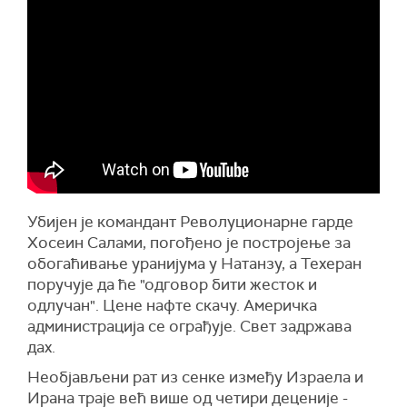
Убијен је командант Револуционарне гарде
Хосеин Салами, погођено је постројење за
обогаћивање уранијума у Натанзу, а Техеран
поручује да ће "одговор бити жесток и
одлучан". Цене нафте скачу. Америчка
администрација се ограђује. Свет задржава
дах.
Необјављени рат из сенке између Израела и
Ирана траје већ више од четири деценије -