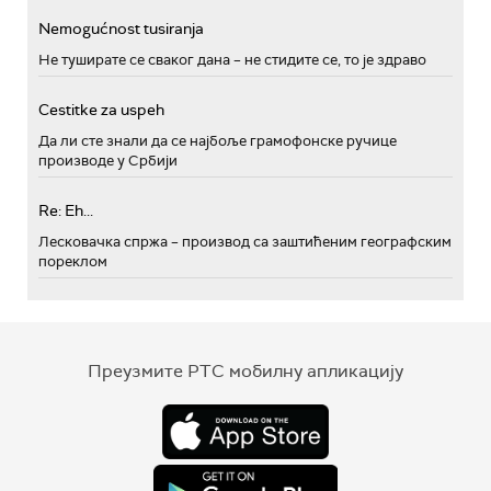
Nemogućnost tusiranja
Не туширате се сваког дана – не стидите се, то је здраво
Cestitke za uspeh
Да ли сте знали да се најбоље грамофонске ручице
производе у Србији
Re: Eh...
Лесковачка спржа – производ са заштићеним географским
пореклом
Преузмите РТС мобилну апликацију