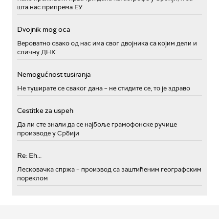
шта нас припрема ЕУ
Dvojnik mog oca
Вероватно свако од нас има свог двојника са којим дели и
сличну ДНК
Nemogućnost tusiranja
Не туширате се сваког дана – не стидите се, то је здраво
Cestitke za uspeh
Да ли сте знали да се најбоље грамофонске ручице
производе у Србији
Re: Eh...
Лесковачка спржа – производ са заштићеним географским
пореклом