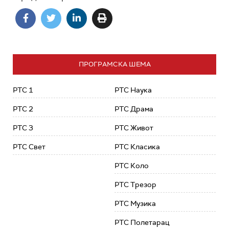
ПРОГРАМСКА ШЕМА
РТС 1
РТС Наука
РТС 2
РТС Драма
РТС 3
РТС Живот
РТС Свет
РТС Класика
РТС Коло
РТС Трезор
РТС Музика
РТС Полетарац