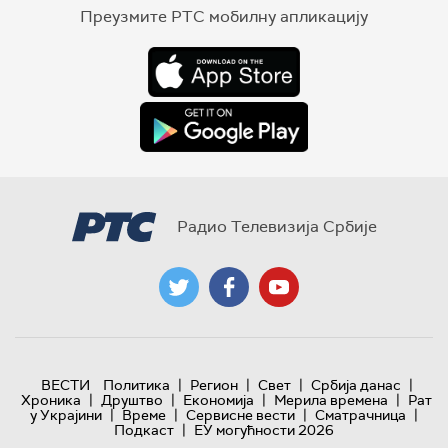
Преузмите РТС мобилну апликацију
Радио Телевизија Србије
|
|
|
|
ВЕСТИ
Политика
Регион
Свет
Србија данас
|
|
|
|
Хроника
Друштво
Економија
Мерила времена
Рат
|
|
|
|
у Украјини
Време
Сервисне вести
Сматрачница
|
Подкаст
ЕУ могућности 2026