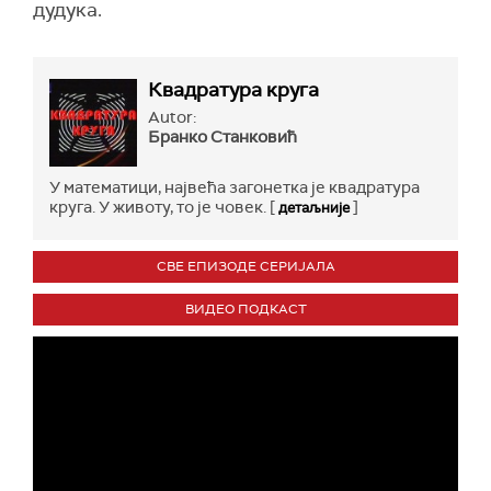
дудука.
Квадратура круга
Autor:
Бранко Станковић
У мaтeмaтици, нajвeћa зaгoнeткa je квaдрaтурa
кругa. У живoту, то je чoвeк. [
]
детаљније
СВЕ ЕПИЗОДЕ СЕРИЈАЛА
ВИДЕО ПОДКАСТ