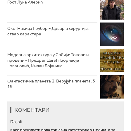
РТС КОЛО
Гост Лука Алерић
РТС ТРЕЗОР
РТС МУЗИКА
Око: Никица Грубор – Дрвар и хирургија,
ствар карактера
РТС ПОЛЕТАРАЦ
Модерна архитектура у Србији: Токови и
процепи – Предраг Цагић, Боривоје
Јовановић, Милан Лојаница
Фантастична планета 2: Верујућа планета, 5-
19
КОМЕНТАРИ
Da, ali...
Како преживети прва три дана катастрофе у Србији, и за