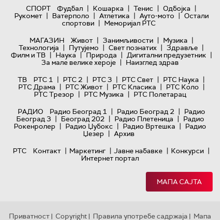
|
|
|
|
СПОРТ
Фудбал
Кошарка
Тенис
Одбојка
|
|
|
|
Рукомет
Ватерполо
Атлетика
Ауто-мото
Остали
|
спортови
Меморијал РТС
|
|
|
МАГАЗИН
Живот
Занимљивости
Музика
|
|
|
|
Технологијa
Путујемо
Свет познатих
Здравље
|
|
|
|
Филм и ТВ
Наука
Природа
Дигитални предузетник
|
За мале велике хероје
Наизглед здрав
|
|
|
|
|
ТВ
РТС 1
РТС 2
РТС 3
РТС Свет
РТС Наука
|
|
|
|
РТС Драма
РТС Живот
РТС Класика
РТС Коло
|
|
РТС Трезор
РТС Музика
РТС Полетарац
|
|
РАДИО
Радио Београд 1
Радио Београд 2
Радио
|
|
|
Београд 3
Београд 202
Радио Плетеница
Радио
|
|
|
Рокенролер
Радио Џубокс
Радио Вртешка
Радио
|
Џезер
Архив
|
|
|
|
РТС
Контакт
Маркетинг
Јавне набавке
Конкурси
Интернет портал
МАПА САЈТА
Приватност
Copyright
Правила употребе садржаја
Мапа
|
|
|