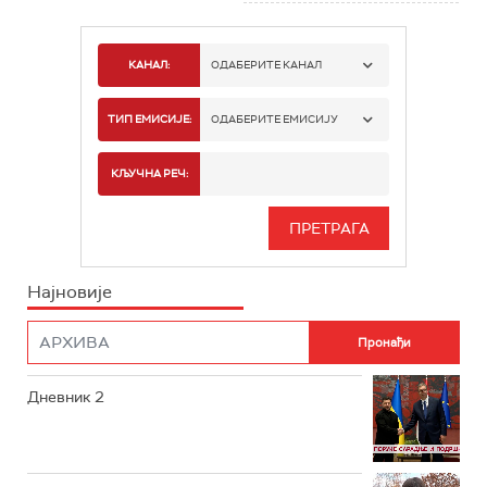
КАНАЛ:
ОДАБЕРИТЕ КАНАЛ
РТС 1
ТИП ЕМИСИЈЕ:
ОДАБЕРИТЕ ЕМИСИЈУ
РТС 2
СПОРТ
КЉУЧНА РЕЧ:
РТС 3
СЕРИЈА
РТС СВЕТ
ИНФО
Најновије
РТС НАУКА
ФИЛМ
РТС ДРАМА
Дневник 2
РТС ЖИВОТ
РТС КЛАСИКА