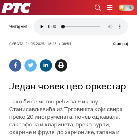
РТС
Читај ми!
štampaj
СУБОТА, 24.05.2025, 18:25 -> 08:54
Један човек цео оркестар
Тако би се могло рећи за Николу
Станисављевића из Трговишта који свира
преко 20 инструмената, почев од кавала,
саксофона и кларинета, преко зурли,
окарине и фруле, до хармонике, тапана и