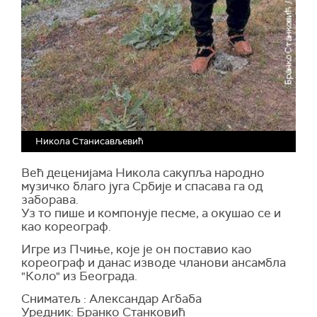
Никола Станисављевић
Већ деценијама Никола сакупља народно
музичко благо југа Србије и спасава га од
заборава.
Уз то пише и компонује песме, а окушао се и
као кореограф.
Игре из Пчиње, које је он поставио као
кореограф и данас изводе чланови ансамбла
"Коло" из Београда.
Сниматељ : Александар Агбаба
Уредник: Бранко Станковић