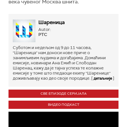
века чувеног Москва шнита.
Шареница
Autor:
РТС
Суботом и недељом од 9 до 11 часова,
"Шареница" нам доноси нове приче о
занимљивим људима и догађајима. Домаћини
емисије, новинари Ана Емић и Слободан
Шаренац, кажу да је тајна успеха те колажне
емисије у томе што гледаоци екипу "Шаренице"
доживљавају као део своје породице. [
]
детаљније
СВЕ ЕПИЗОДЕ СЕРИЈАЛА
ВИДЕО ПОДКАСТ