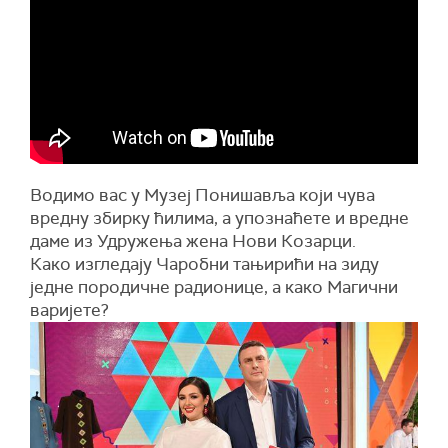
Водимо вас у Музеј Понишавља који чува
вредну збирку ћилима, а упознаћете и вредне
даме из Удружења жена Нови Козарци.
Како изгледају Чаробни тањирићи на зиду
једне породичне радионице, а како Магични
варијете?