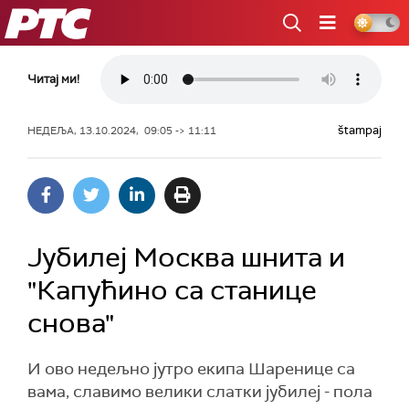
РТС
Читај ми!
štampaj
НЕДЕЉА, 13.10.2024, 09:05 -> 11:11
Јубилеј Москва шнита и
"Капућино са станице
снова"
И ово недељно јутро екипа Шаренице са
вама, славимо велики слатки јубилеј - пола