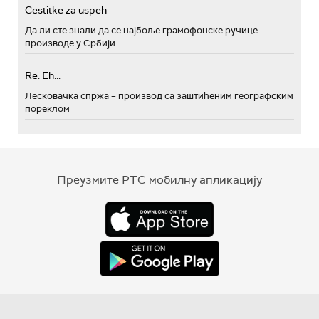
Cestitke za uspeh
Да ли сте знали да се најбоље грамофонске ручице
производе у Србији
Re: Eh...
Лесковачка спржа – производ са заштићеним географским
пореклом
Преузмите РТС мобилну апликацију