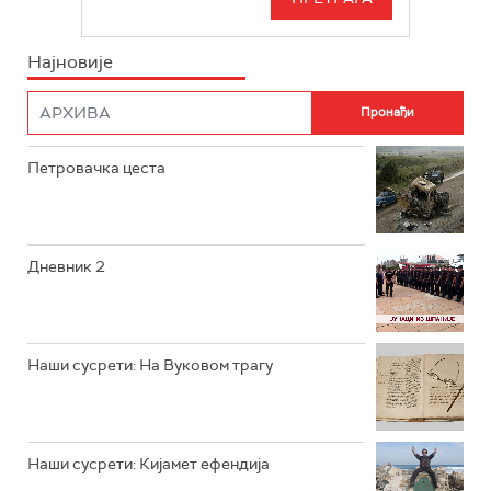
РТС СВЕТ
ИНФО
Најновије
РТС НАУКА
ФИЛМ
РТС ДРАМА
Петровачка цеста
РТС ЖИВОТ
РТС КЛАСИКА
РТС КОЛО
Дневник 2
РТС ТРЕЗОР
РТС МУЗИКА
Наши сусрети: На Вуковом трагу
РТС ПОЛЕТАРАЦ
Наши сусрети: Кијамет ефендија