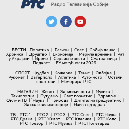
Радио Телевизија Србије
|
|
|
|
ВЕСТИ
Политика
Регион
Свет
Србија данас
|
|
|
|
Хроника
Друштво
Економија
Мерила времена
Рат
|
|
|
|
у Украјини
Време
Сервисне вести
Сматрачница
|
Подкаст
ЕУ могућности 2026
|
|
|
|
СПОРТ
Фудбал
Кошарка
Тенис
Одбојка
|
|
|
|
Рукомет
Ватерполо
Атлетика
Ауто-мото
Остали
|
спортови
Меморијал РТС
|
|
|
МАГАЗИН
Живот
Занимљивости
Музика
|
|
|
|
Технологијa
Путујемо
Свет познатих
Здравље
|
|
|
|
Филм и ТВ
Наука
Природа
Дигитални предузетник
|
За мале велике хероје
Наизглед здрав
|
|
|
|
|
ТВ
РТС 1
РТС 2
РТС 3
РТС Свет
РТС Наука
|
|
|
|
РТС Драма
РТС Живот
РТС Класика
РТС Коло
|
|
РТС Трезор
РТС Музика
РТС Полетарац