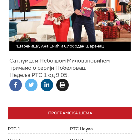
"Шареница", Ана Емић и Слободан Шаренац
Са глумцем Небојшом Миловановићем
причамо о серији Нобеловац.
Недеља РТС 1 од 9.05.
ПРОГРАМСКА ШЕМА
РТС 1
РТС Наука