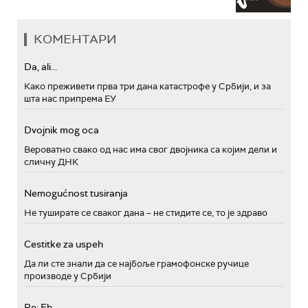
КОМЕНТАРИ
Da, ali...
Како преживети прва три дана катастрофе у Србији, и за
шта нас припрема ЕУ
Dvojnik mog oca
Вероватно свако од нас има свог двојника са којим дели и
сличну ДНК
Nemogućnost tusiranja
Не туширате се сваког дана – не стидите се, то је здраво
Cestitke za uspeh
Да ли сте знали да се најбоље грамофонске ручице
производе у Србији
Re: Eh...