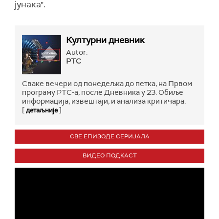
јунака".
Културни дневник
Autor:
РТС
Сваке вечери од понедељка до петка, на Првом
програму РТС-а, после Дневника у 23. Обиље
информација, извештаји, и анализа критичара.
[
]
детаљније
СВЕ ЕПИЗОДЕ СЕРИЈАЛА
ВИДЕО ПОДКАСТ