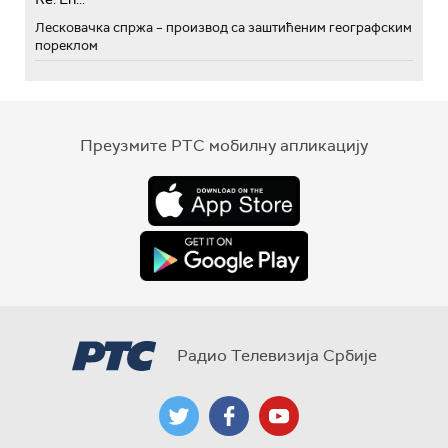
Лесковачка спржа – производ са заштићеним географским
пореклом
Преузмите РТС мобилну апликацију
Радио Телевизија Србије