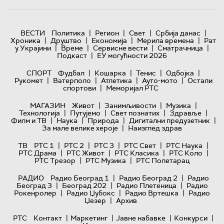
|
|
|
|
ВЕСТИ
Политика
Регион
Свет
Србија данас
|
|
|
|
Хроника
Друштво
Економија
Мерила времена
Рат
|
|
|
|
у Украјини
Време
Сервисне вести
Сматрачница
|
Подкаст
ЕУ могућности 2026
|
|
|
|
СПОРТ
Фудбал
Кошарка
Тенис
Одбојка
|
|
|
|
Рукомет
Ватерполо
Атлетика
Ауто-мото
Остали
|
спортови
Меморијал РТС
|
|
|
МАГАЗИН
Живот
Занимљивости
Музика
|
|
|
|
Технологијa
Путујемо
Свет познатих
Здравље
|
|
|
|
Филм и ТВ
Наука
Природа
Дигитални предузетник
|
За мале велике хероје
Наизглед здрав
|
|
|
|
|
ТВ
РТС 1
РТС 2
РТС 3
РТС Свет
РТС Наука
|
|
|
|
РТС Драма
РТС Живот
РТС Класика
РТС Коло
|
|
РТС Трезор
РТС Музика
РТС Полетарац
|
|
РАДИО
Радио Београд 1
Радио Београд 2
Радио
|
|
|
Београд 3
Београд 202
Радио Плетеница
Радио
|
|
|
Рокенролер
Радио Џубокс
Радио Вртешка
Радио
|
Џезер
Архив
|
|
|
|
РТС
Контакт
Маркетинг
Јавне набавке
Конкурси