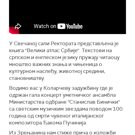
У Свечаној сали Ректората представљена је
књига "Велики атлас Србије". Текстови на
српском и енглеском језику пружају читаоцу
мноштво важних знања и чињеница о
културном наслеђу, животној средини,
становништву.
Водимо вас у Коларчеву задужбину где је
одржан гала концерт уметничког ансамбла
Министарства одбране "Станислав Бинички"
са светским музичким звездама поводом 100
година од смрти чувеног италијанског
композитора Ђакома Пучинија.
Из Зрењанина нам стиже прича о изложби