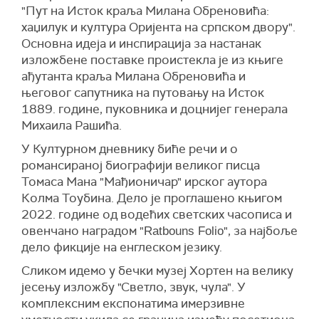
"Пут на Исток краља Милана Обреновића:
хаџилук и култура Оријента на српском двору".
Основна идеја и инспирација за настанак
изложбене поставке проистекла је из књиге
ађутанта краља Милана Обреновића и
његовог сапутника на путовању на Исток
1889. године, пуковника и доцнијег генерала
Михаила Рашића.
У Културном дневнику биће речи и о
романсираној биографији великог писца
Томаса Мана "Мађионичар" ирског аутора
Колма Тоубина. Дело је проглашено књигом
2022. године од водећих светских часописа и
овенчано наградом "
", за најбоље
Ratbouns Folio
дело фикције на енглеском језику.
Сликом идемо у бечки музеј Хортен на велику
јесењу изложбу "Светло, звук, чула". У
комплексним експонатима имерзивне