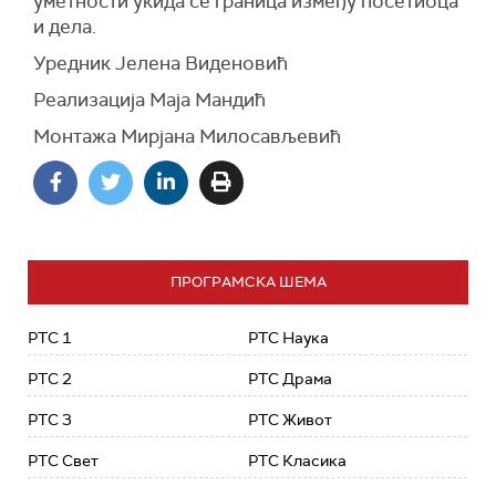
уметности укида се граница између посетиоца
и дела.
Уредник Јелена Виденовић
Реализација Маја Мандић
Монтажа Мирјана Милосављевић
ПРОГРАМСКА ШЕМА
РТС 1
РТС Наука
РТС 2
РТС Драма
РТС 3
РТС Живот
РТС Свет
РТС Класика