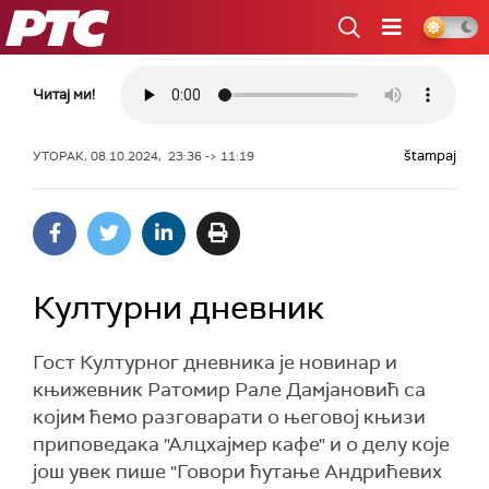
РТС
Читај ми!
štampaj
УТОРАК, 08.10.2024, 23:36 -> 11:19
Културни дневник
Гост Културног дневника је новинар и
књижевник Ратомир Рале Дамјановић са
којим ћемо разговарати о његовој књизи
приповедака "Алцхајмер кафе" и о делу које
још увек пише "Говори ћутање Андрићевих