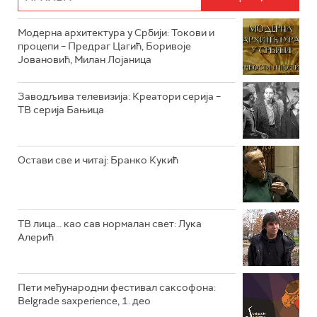
РТС ДРАМА
Модерна архитектура у Србији: Токови и
РТС ЖИВОТ
процепи – Предраг Цагић, Боривоје
Јовановић, Милан Лојаница
РТС КЛАСИКА
РТС КОЛО
Заводљива телевизија: Креатори серија –
ТВ серија Бањица
РТС ТРЕЗОР
РТС МУЗИКА
Остави све и читај: Бранко Кукић
РТС ПОЛЕТАРАЦ
ТВ лица… као сав нормалан свет: Лука
Алерић
Пети међународни фестивал саксофона:
Belgrade saxperience, 1. део