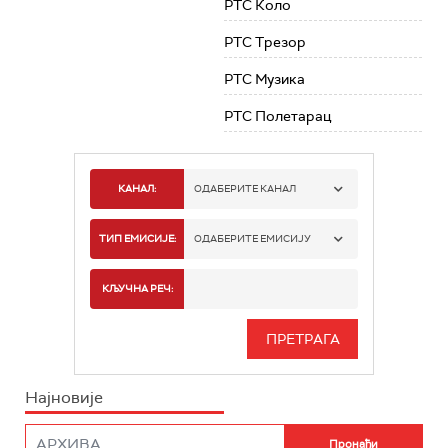
РТС Коло
РТС Трезор
РТС Музика
РТС Полетарац
КАНАЛ:
ОДАБЕРИТЕ КАНАЛ
РТС 1
ТИП ЕМИСИЈЕ:
ОДАБЕРИТЕ ЕМИСИЈУ
РТС 2
СПОРТ
КЉУЧНА РЕЧ:
РТС 3
СЕРИЈА
РТС СВЕТ
ИНФО
Најновије
РТС НАУКА
ФИЛМ