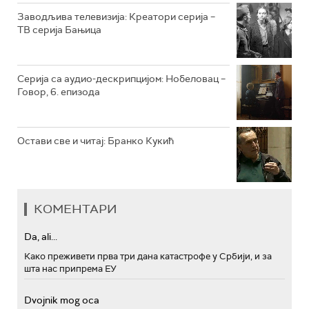
РТС МУЗИКА
Заводљива телевизија: Креатори серија –
ТВ серија Бањица
РТС ПОЛЕТАРАЦ
Серија са аудио-дескрипцијом: Нобеловац –
Говор, 6. епизода
Остави све и читај: Бранко Кукић
КОМЕНТАРИ
Da, ali...
Како преживети прва три дана катастрофе у Србији, и за
шта нас припрема ЕУ
Dvojnik mog oca