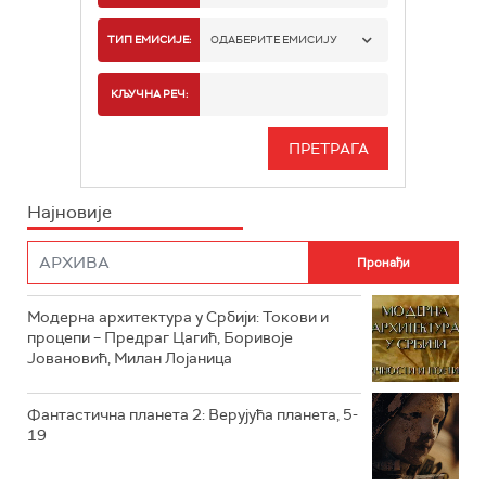
РТС 1
ТИП ЕМИСИЈЕ:
ОДАБЕРИТЕ ЕМИСИЈУ
РТС 2
СПОРТ
КЉУЧНА РЕЧ:
РТС 3
СЕРИЈА
РТС СВЕТ
ИНФО
Најновије
РТС НАУКА
ФИЛМ
РТС ДРАМА
Модерна архитектура у Србији: Токови и
РТС ЖИВОТ
процепи – Предраг Цагић, Боривоје
Јовановић, Милан Лојаница
РТС КЛАСИКА
РТС КОЛО
Фантастична планета 2: Верујућа планета, 5-
19
РТС ТРЕЗОР