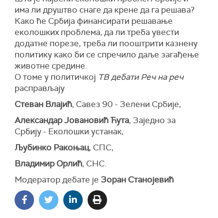
има ли друштво снаге да крене да га решава?
Како ће Србија финансирати решавање
еколошких проблема, да ли треба увести
додатне порезе, треба ли пооштрити казнену
политику како би се спречило даље загађење
животне средине.
О томе у политичкој
ТВ дебати Реч на реч
расправљају
Стеван Влајић
, Савез 90 - Зелени Србије,
Александар Јовановић Ћута
, Заједно за
Србију - Еколошки устанак,
Љубинко Ракоњац
, СПС,
Владимир Орлић
, СНС.
Модератор дебате је
Зоран Станојевић