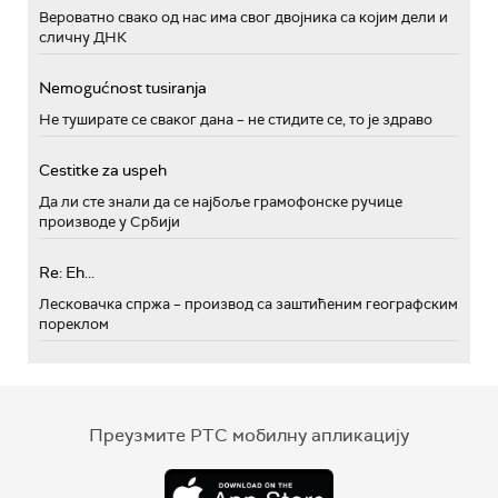
Вероватно свако од нас има свог двојника са којим дели и
сличну ДНК
Nemogućnost tusiranja
Не туширате се сваког дана – не стидите се, то је здраво
Cestitke za uspeh
Да ли сте знали да се најбоље грамофонске ручице
производе у Србији
Re: Eh...
Лесковачка спржа – производ са заштићеним географским
пореклом
Преузмите РТС мобилну апликацију