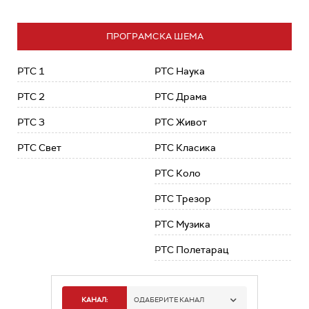
ПРОГРАМСКА ШЕМА
РТС 1
РТС Наука
РТС 2
РТС Драма
РТС 3
РТС Живот
РТС Свет
РТС Класика
РТС Коло
РТС Трезор
РТС Музика
РТС Полетарац
КАНАЛ:
ОДАБЕРИТЕ КАНАЛ