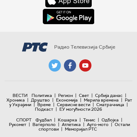
Радио Телевизија Србије
|
|
|
|
ВЕСТИ
Политика
Регион
Свет
Србија данас
|
|
|
|
Хроника
Друштво
Економија
Мерила времена
Рат
|
|
|
|
у Украјини
Време
Сервисне вести
Сматрачница
|
Подкаст
ЕУ могућности 2026
|
|
|
|
СПОРТ
Фудбал
Кошарка
Тенис
Одбојка
|
|
|
|
Рукомет
Ватерполо
Атлетика
Ауто-мото
Остали
|
спортови
Меморијал РТС