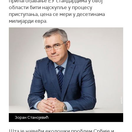
прилагођавање ЕУ стандардима у овој
области бити најскупље у процесу
приступања, цена се мери у десетинама
милијарди евра.
Зоран Станојевић
Шта је највећи еколошки проблем Србије и