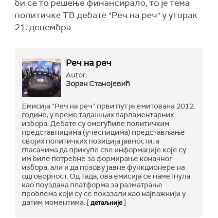
би се то решење финансирало, то је тема
политичке ТВ дебате "Реч на реч" у уторак
21. децембра
Реч на реч
Autor:
Зоран Станојевић
Емисија “Реч на реч” први пут је емитована 2012.
године, у време тадашњих парламентарних
избора. Дебате су омогућиле политичким
представницима (учесницима) представљање
својих политичких позиција јавности, а
гласачима да прикупе све информације које су
им биле потребне за формирање коначног
избора, али и да позову јавне функционере на
одговорност. Од тада, ова емисија се наметнула
као поуздана платформа за разматрање
проблема који су се показали као најважнији у
датим моментима. [
]
детаљније