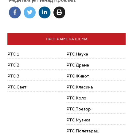
Редитељ је Ненад Кркелић.
ПРОГРАМСКА ШЕМА
РТС 1
РТС Наука
РТС 2
РТС Драма
РТС 3
РТС Живот
РТС Свет
РТС Класика
РТС Коло
РТС Трезор
РТС Музика
РТС Полетарац