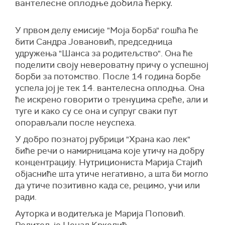
вантелесне оплодње добила ћерку.
У првом делу емисије "Моја борба" гошћа ће
бити Сандра Јовановић, председница
удружења "Шанса за родитељство". Она ће
поделити своју невероватну причу о успешној
борби за потомство. После 14 година борбе
успела јој је тек 14. вантелесна оплодња. Она
ће искрено говорити о тренуцима среће, али и
туге и како су се она и супруг сваки пут
опорављали после неуспеха.
У добро познатој рубрици "Храна као лек"
биће речи о намирницама које утичу на добру
концентрацију. Нутрициониста Марија Стајић
објасниће шта утиче негативно, а шта би могло
да утиче позитивно када се, рецимо, учи или
ради.
Ауторка и водитељка је Марија Поповић.