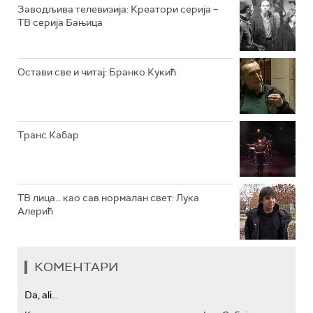
РТС КОЛО
Заводљива телевизија: Креатори серија –
ТВ серија Бањица
РТС ТРЕЗОР
РТС МУЗИКА
Остави све и читај: Бранко Кукић
РТС ПОЛЕТАРАЦ
Транс Кабар
ТВ лица… као сав нормалан свет: Лука
Алерић
КОМЕНТАРИ
Da, ali...