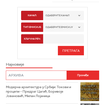
КАНАЛ:
ОДАБЕРИТЕ КАНАЛ
РТС 1
ТИП ЕМИСИЈЕ:
ОДАБЕРИТЕ ЕМИСИЈУ
РТС 2
СПОРТ
КЉУЧНА РЕЧ:
РТС 3
СЕРИЈА
РТС СВЕТ
ИНФО
Најновије
РТС НАУКА
ФИЛМ
РТС ДРАМА
Модерна архитектура у Србији: Токови и
РТС ЖИВОТ
процепи – Предраг Цагић, Боривоје
Јовановић, Милан Лојаница
РТС КЛАСИКА