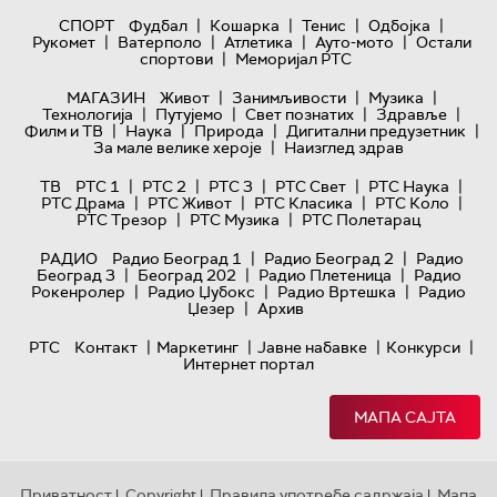
|
|
|
|
СПОРТ
Фудбал
Кошарка
Тенис
Одбојка
|
|
|
|
Рукомет
Ватерполо
Атлетика
Ауто-мото
Остали
|
спортови
Меморијал РТС
|
|
|
МАГАЗИН
Живот
Занимљивости
Музика
|
|
|
|
Технологијa
Путујемо
Свет познатих
Здравље
|
|
|
|
Филм и ТВ
Наука
Природа
Дигитални предузетник
|
За мале велике хероје
Наизглед здрав
|
|
|
|
|
ТВ
РТС 1
РТС 2
РТС 3
РТС Свет
РТС Наука
|
|
|
|
РТС Драма
РТС Живот
РТС Класика
РТС Коло
|
|
РТС Трезор
РТС Музика
РТС Полетарац
|
|
РАДИО
Радио Београд 1
Радио Београд 2
Радио
|
|
|
Београд 3
Београд 202
Радио Плетеница
Радио
|
|
|
Рокенролер
Радио Џубокс
Радио Вртешка
Радио
|
Џезер
Архив
|
|
|
|
РТС
Контакт
Маркетинг
Јавне набавке
Конкурси
Интернет портал
МАПА САЈТА
Приватност
Copyright
Правила употребе садржаја
Мапа
|
|
|