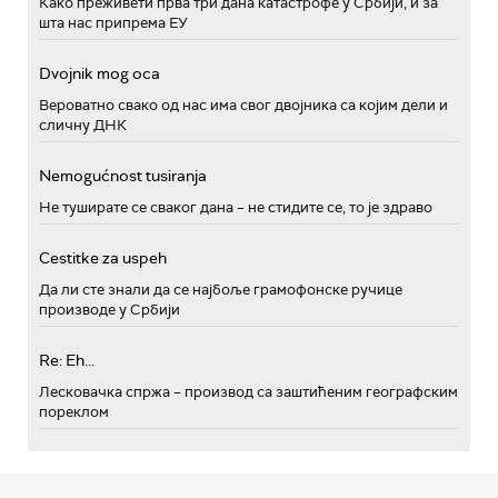
Како преживети прва три дана катастрофе у Србији, и за
шта нас припрема ЕУ
Dvojnik mog oca
Вероватно свако од нас има свог двојника са којим дели и
сличну ДНК
Nemogućnost tusiranja
Не туширате се сваког дана – не стидите се, то је здраво
Cestitke za uspeh
Да ли сте знали да се најбоље грамофонске ручице
производе у Србији
Re: Eh...
Лесковачка спржа – производ са заштићеним географским
пореклом