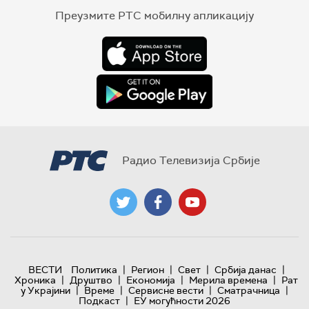
Преузмите РТС мобилну апликацију
Радио Телевизија Србије
|
|
|
|
ВЕСТИ
Политика
Регион
Свет
Србија данас
|
|
|
|
Хроника
Друштво
Економија
Мерила времена
Рат
|
|
|
|
у Украјини
Време
Сервисне вести
Сматрачница
|
Подкаст
ЕУ могућности 2026