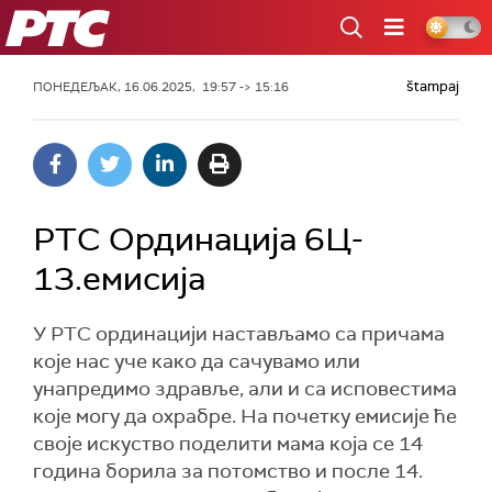
РТС
štampaj
ПОНЕДЕЉАК, 16.06.2025, 19:57 -> 15:16
РТС Ординација 6Ц-
13.емисија
У РТС ординацији настављамо са причама
које нас уче како да сачувамо или
унапредимо здравље, али и са исповестима
које могу да охрабре. На почетку емисије ће
своје искуство поделити мама која се 14
година борила за потомство и после 14.