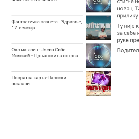
стигне н
новац. Т
прилику 
Фантастична планета - Здравље,
Ту није 
17. емисија
за себе 
руке пре
Око магазин - Јосип Сибе
Водитељ
Миличић – Црњански са острва
Повратна карта-Париски
поклони