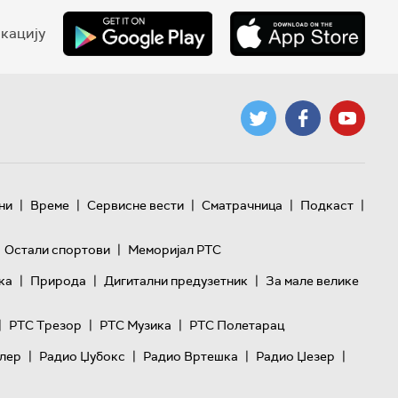
кацију
|
|
|
|
|
ни
Време
Сервисне вести
Сматрачница
Подкаст
|
Остали спортови
Меморијал РТС
|
|
|
ка
Природа
Дигитални предузетник
За мале велике
|
|
|
РТС Трезор
РТС Музика
РТС Полетарац
|
|
|
|
лер
Радио Џубокс
Радио Вртешка
Радио Џезер