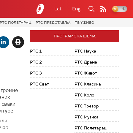
Lat
Eng
РТС ПОЛЕТАРАЦ
РТС ПРЕДСТАВЉА
ТВ УЖИВО
ПРОГРАМСКА ШЕМА
РТС 1
РТС Наука
РТС 2
РТС Драма
РТС 3
РТС Живот
РТС Свет
РТС Класика
 огромне
РТС Коло
ених
, сваки
РТС Трезор
лтуре.
РТС Музика
поље
ичар
РТС Полетарац