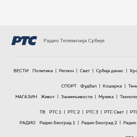
Радио Телевизија Србије
|
|
|
|
ВЕСТИ
Политика
Регион
Свет
Србија данас
Хр
|
|
СПОРТ
Фудбал
Кошарка
Тен
|
|
|
МАГАЗИН
Живот
Занимљивости
Музика
Техноло
|
|
|
|
ТВ
РТС 1
РТС 2
РТС 3
РТС Свет
РТ
|
|
РАДИО
Радио Београд 1
Радио Београд 2
Радио