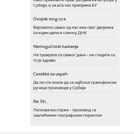
Србији, и за шта нас припрема ЕУ
Dvojnik mog oca
Вероватно свако од нас има свог двојника
са којим дели и сличну ДНК
Nemogućnost tusiranja
Не туширате се сваког дана – не стидите се,
то је здраво
Cestitke za uspeh
Да ли сте знали да се најбоље грамофонске
ручице производе у Србији
Re: Eh...
Лесковачка спржа – производ са
заштићеним географским пореклом