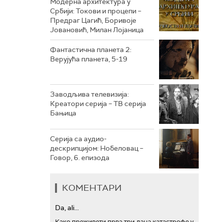
Модерна архитектура у
Србији: Токови и процепи –
Предраг Цагић, Боривоје
РТС ТРЕЗОР
Јовановић, Милан Лојаница
РТС МУЗИКА
Фантастична планета 2:
Верујућа планета, 5-19
РТС ПОЛЕТАРАЦ
Заводљива телевизија:
Креатори серија – ТВ серија
Бањица
Серија са аудио-
дескрипцијом: Нобеловац –
Говор, 6. епизода
КОМЕНТАРИ
Da, ali...
Како преживети прва три дана катастрофе у