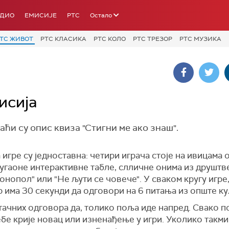
АДИО
ЕМИСИЈЕ
РТС
Остало
ТС ЖИВОТ
РТС КЛАСИКА
РТС КОЛО
РТС ТРЕЗОР
РТС МУЗИКА
исија
раћи су опис квиза "Стигни ме ако знаш".
игре су једноставна: четири играча стоје на ивицама
угаоне интерактивне табле, слличне онима из друштв
онопол" или "Не љути се човече". У сваком кругу игре
 има 30 секунди да одговори на 6 питања из опште ку
тачних одговора да, толико поља иде напред. Свако 
бе крије новац или изненађење у игри. Уколико такм