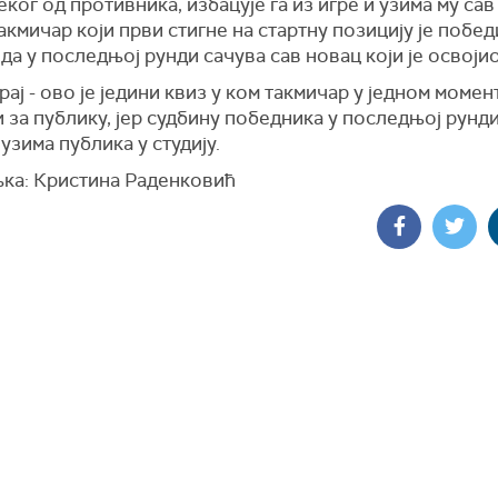
еког од противника, избацује га из игре и узима му са
акмичар који први стигне на стартну позицију је побед
да у последњој рунди сачува сав новац који је освојио
крај - ово је једини квиз у ком такмичар у једном момен
и за публику, јер судбину победника у последњој рунди
узима публика у студију.
ка: Кристина Раденковић