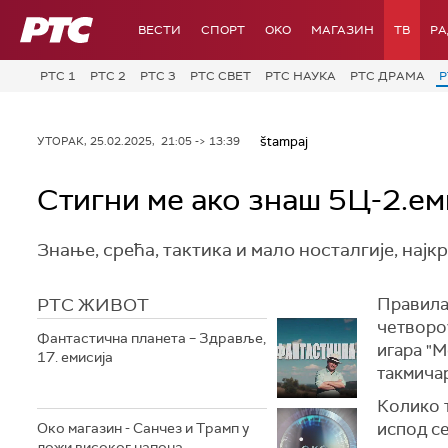
РТС
ВЕСТИ
СПОРТ
OKO
МАГАЗИН
ТВ
Р
РТС 1
РТС 2
РТС 3
РТС СВЕТ
РТС НАУКА
РТС ДРАМА
Р
štampaj
УТОРАК, 25.02.2025, 21:05 -> 13:39
Стигни ме ако знаш 5Ц-2.ем
Знање, срећа, тактика и мало носталгије, најк
РТС ЖИВОТ
Правила 
четворо
Фантастична планета – Здравље,
игара "М
17. емисија
такмичар
Колико 
испод се
Око магазин - Санчез и Трамп у
ложи високог напона