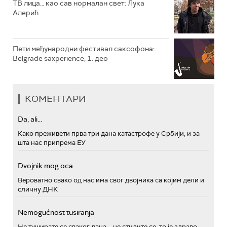
ТВ лица… као сав нормалан свет: Лука
Алерић
Пети међународни фестивал саксофона:
Belgrade saxperience, 1. део
КОМЕНТАРИ
Da, ali...
Како преживети прва три дана катастрофе у Србији, и за
шта нас припрема ЕУ
Dvojnik mog oca
Вероватно свако од нас има свог двојника са којим дели и
сличну ДНК
Nemogućnost tusiranja
Не туширате се сваког дана – не стидите се, то је здраво