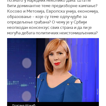
познато у наредних неколико дана. Шта ће
бити доминантне теме предизборне кампање?
Косово и Метохија, Европска унија, економија,
образовање – које су теме одлучујуће за
опредељење грађана? О чему је у Србији
неопходан консензус свих страна и да ли је
могућа дебата политичких неистомишљеника?
Драгана Игњић