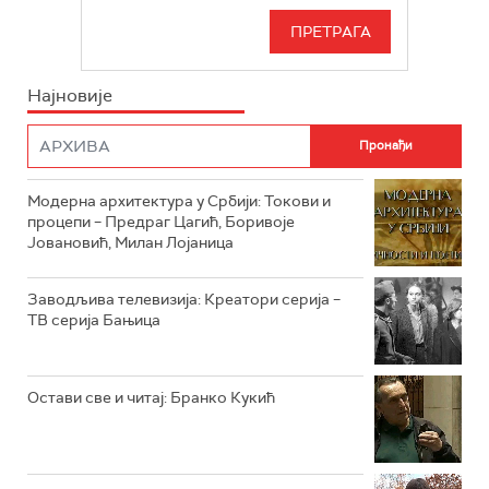
РТС 3
СЕРИЈА
РТС СВЕТ
ИНФО
Најновије
РТС НАУКА
ФИЛМ
РТС ДРАМА
Модерна архитектура у Србији: Токови и
РТС ЖИВОТ
процепи – Предраг Цагић, Боривоје
Јовановић, Милан Лојаница
РТС КЛАСИКА
РТС КОЛО
Заводљива телевизија: Креатори серија –
ТВ серија Бањица
РТС ТРЕЗОР
РТС МУЗИКА
Остави све и читај: Бранко Кукић
РТС ПОЛЕТАРАЦ