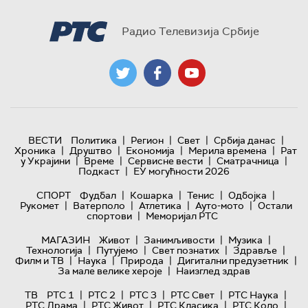
Радио Телевизија Србије
|
|
|
|
ВЕСТИ
Политика
Регион
Свет
Србија данас
|
|
|
|
Хроника
Друштво
Економија
Мерила времена
Рат
|
|
|
|
у Украјини
Време
Сервисне вести
Сматрачница
|
Подкаст
ЕУ могућности 2026
|
|
|
|
СПОРТ
Фудбал
Кошарка
Тенис
Одбојка
|
|
|
|
Рукомет
Ватерполо
Атлетика
Ауто-мото
Остали
|
спортови
Меморијал РТС
|
|
|
МАГАЗИН
Живот
Занимљивости
Музика
|
|
|
|
Технологијa
Путујемо
Свет познатих
Здравље
|
|
|
|
Филм и ТВ
Наука
Природа
Дигитални предузетник
|
За мале велике хероје
Наизглед здрав
|
|
|
|
|
ТВ
РТС 1
РТС 2
РТС 3
РТС Свет
РТС Наука
|
|
|
|
РТС Драма
РТС Живот
РТС Класика
РТС Коло