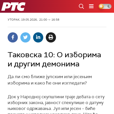
РТС
УТОРАК, 19.05.2026, 21:00 -> 16:58
Таковска 10: О изборима
и другим демонима
Да ли смо ближе јулским или јесењим
изборима и како ће они изгледати?
Док у Народној скупштини траје дебата о сету
изборних закона, јавност спекулише о датуму
њиховог одржавања. Јул или јесен – биће