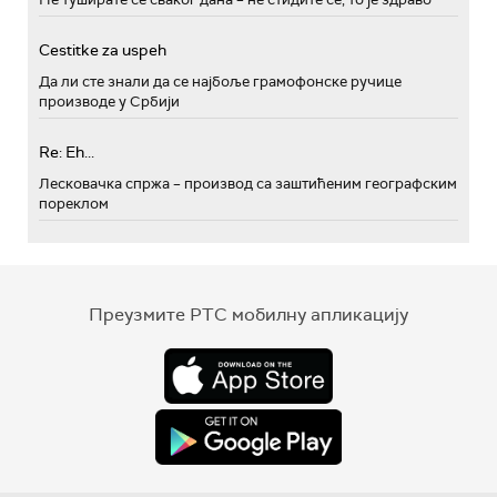
Cestitke za uspeh
Да ли сте знали да се најбоље грамофонске ручице
производе у Србији
Re: Eh...
Лесковачка спржа – производ са заштићеним географским
пореклом
Преузмите РТС мобилну апликацију