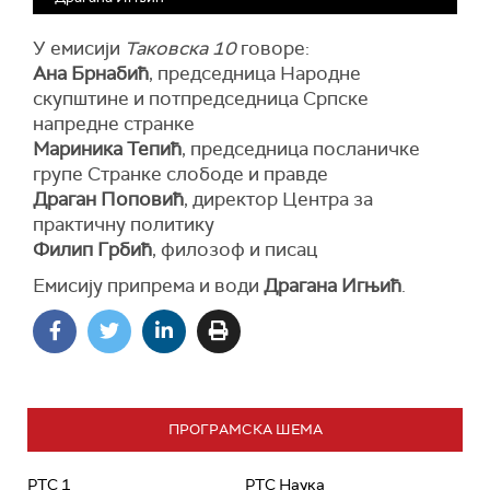
У емисији
Таковска 10
говоре:
Ана Брнабић
, председница Народне
скупштине и потпредседница Српске
напредне странке
Мариника Тепић
, председница посланичке
групе Странке слободе и правде
Драган Поповић
, директор Центра за
практичну политику
Филип Грбић
, филозоф и писац
Емисију припрема и води
Драгана Игњић
.
ПРОГРАМСКА ШЕМА
РТС 1
РТС Наука