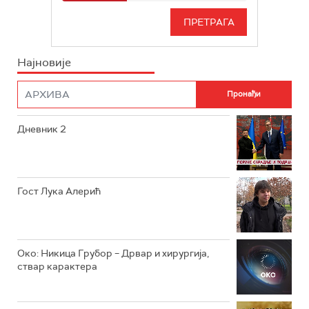
РТС 3
СЕРИЈА
РТС СВЕТ
ИНФО
Најновије
РТС НАУКА
ФИЛМ
РТС ДРАМА
Дневник 2
РТС ЖИВОТ
РТС КЛАСИКА
РТС КОЛО
Гост Лука Алерић
РТС ТРЕЗОР
РТС МУЗИКА
Око: Никица Грубор – Дрвар и хирургија,
ствар карактера
РТС ПОЛЕТАРАЦ