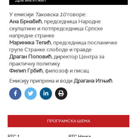
Драгана Игњић
У емисији
Таковска 10
говоре:
Ана Брнабић
, председница Народне
скупштине и потпредседница Српске
напредне странке
Мариника Тепић
, председница посланичке
групе Странке слободе и правде
Драган Поповић
, директор Центра за
практичну политику
Филип Грбић
, филозоф и писац
Емисију припрема и води
Драгана Игњић
.
ПРОГРАМСКА ШЕМА
РТС 1
РТС Наука