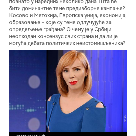
познато у наредних неколико дана. Шта ће
бити доминантне теме предизборне кампање?
Косово и Метохија, Европска унија, економија,
образовање – које су теме одлучујуће за
опредељење грађана? О чему је у Србији
неопходан консензус свих страна и да ли је
могућа дебата политичких неистомишљеника?