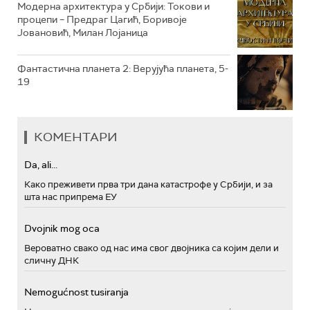
Модерна архитектура у Србији: Токови и
процепи – Предраг Цагић, Боривоје
Јовановић, Милан Лојаница
Фантастична планета 2: Верујућа планета, 5-
19
КОМЕНТАРИ
Da, ali...
Како преживети прва три дана катастрофе у Србији, и за
шта нас припрема ЕУ
Dvojnik mog oca
Вероватно свако од нас има свог двојника са којим дели и
сличну ДНК
Nemogućnost tusiranja