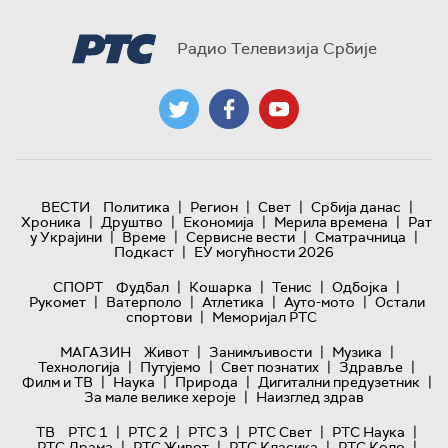
Радио Телевизија Србије
|
|
|
|
ВЕСТИ
Политика
Регион
Свет
Србија данас
|
|
|
|
Хроника
Друштво
Економија
Мерила времена
Рат
|
|
|
|
у Украјини
Време
Сервисне вести
Сматрачница
|
Подкаст
ЕУ могућности 2026
|
|
|
|
СПОРТ
Фудбал
Кошарка
Тенис
Одбојка
|
|
|
|
Рукомет
Ватерполо
Атлетика
Ауто-мото
Остали
|
спортови
Меморијал РТС
|
|
|
МАГАЗИН
Живот
Занимљивости
Музика
|
|
|
|
Технологијa
Путујемо
Свет познатих
Здравље
|
|
|
|
Филм и ТВ
Наука
Природа
Дигитални предузетник
|
За мале велике хероје
Наизглед здрав
|
|
|
|
|
ТВ
РТС 1
РТС 2
РТС 3
РТС Свет
РТС Наука
|
|
|
|
РТС Драма
РТС Живот
РТС Класика
РТС Коло