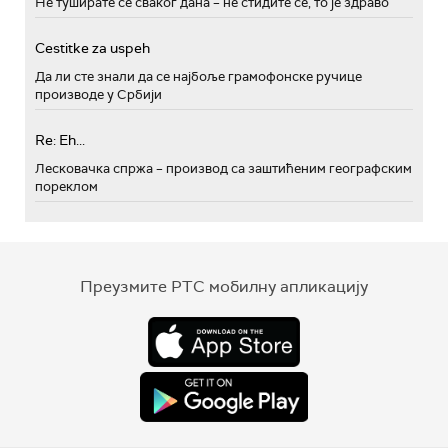
Не туширате се сваког дана – не стидите се, то је здраво
Cestitke za uspeh
Да ли сте знали да се најбоље грамофонске ручице
производе у Србији
Re: Eh...
Лесковачка спржа – производ са заштићеним географским
пореклом
Преузмите РТС мобилну апликацију