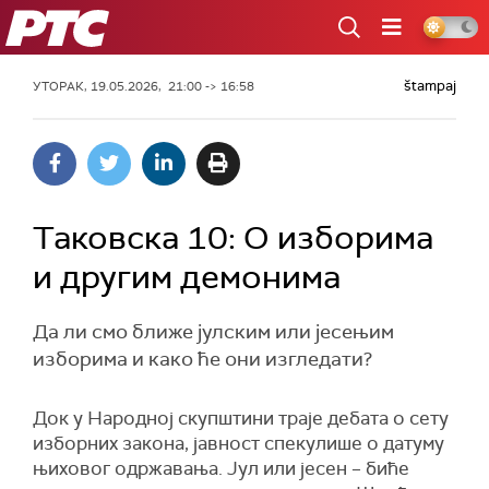
РТС
štampaj
УТОРАК, 19.05.2026, 21:00 -> 16:58
Таковска 10: О изборима
и другим демонима
Да ли смо ближе јулским или јесењим
изборима и како ће они изгледати?
Док у Народној скупштини траје дебата о сету
изборних закона, јавност спекулише о датуму
њиховог одржавања. Јул или јесен – биће