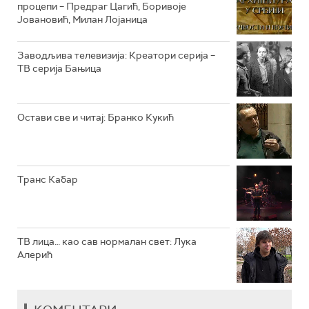
процепи – Предраг Цагић, Боривоје
Јовановић, Милан Лојаница
РТС КЛАСИКА
РТС КОЛО
Заводљива телевизија: Креатори серија –
ТВ серија Бањица
РТС ТРЕЗОР
РТС МУЗИКА
Остави све и читај: Бранко Кукић
РТС ПОЛЕТАРАЦ
Транс Кабар
ТВ лица… као сав нормалан свет: Лука
Алерић