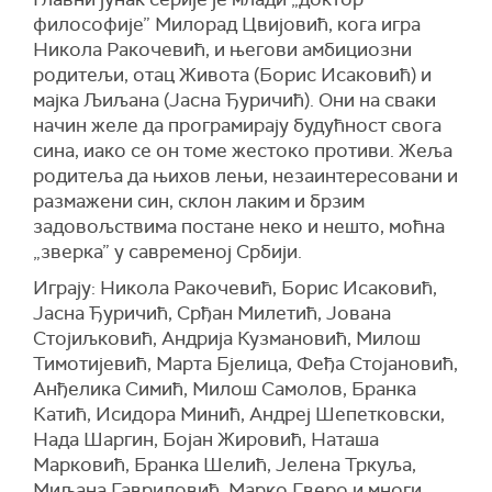
философије” Милорад Цвијовић, кога игра
Никола Ракочевић, и његови амбициозни
родитељи, отац Живота (Борис Исаковић) и
мајка Љиљана (Јасна Ђуричић). Они на сваки
начин желе да програмирају будућност свога
сина, иако се он томе жестоко противи. Жеља
родитеља да њихов лењи, незаинтересовани и
размажени син, склон лаким и брзим
задовољствима постане неко и нешто, моћна
„зверка” у савременој Србији.
Играју: Никола Ракочевић, Борис Исаковић,
Јасна Ђуричић, Срђан Милетић, Јована
Стојиљковић, Андрија Кузмановић, Милош
Тимотијевић, Марта Бјелица, Феђа Стојановић,
Анђелика Симић, Милош Самолов, Бранка
Катић, Исидора Минић, Андреј Шепетковски,
Нада Шаргин, Бојан Жировић, Наташа
Марковић, Бранка Шелић, Јелена Тркуља,
Миљана Гавриловић, Марко Гверо и многи