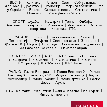
|
|
|
|
ВЕСТИ
Политика
Регион
Свет
Србија данас
|
|
|
|
Хроника
Друштво
Економија
Мерила времена
Рат
|
|
|
|
у Украјини
Време
Сервисне вести
Сматрачница
|
Подкаст
ЕУ могућности 2026
|
|
|
|
СПОРТ
Фудбал
Кошарка
Тенис
Одбојка
|
|
|
|
Рукомет
Ватерполо
Атлетика
Ауто-мото
Остали
|
спортови
Меморијал РТС
|
|
|
МАГАЗИН
Живот
Занимљивости
Музика
|
|
|
|
Технологијa
Путујемо
Свет познатих
Здравље
|
|
|
|
Филм и ТВ
Наука
Природа
Дигитални предузетник
|
За мале велике хероје
Наизглед здрав
|
|
|
|
|
ТВ
РТС 1
РТС 2
РТС 3
РТС Свет
РТС Наука
|
|
|
|
РТС Драма
РТС Живот
РТС Класика
РТС Коло
|
|
РТС Трезор
РТС Музика
РТС Полетарац
|
|
РАДИО
Радио Београд 1
Радио Београд 2
Радио
|
|
|
Београд 3
Београд 202
Радио Плетеница
Радио
|
|
|
Рокенролер
Радио Џубокс
Радио Вртешка
Радио
|
Џезер
Архив
|
|
|
|
РТС
Контакт
Маркетинг
Јавне набавке
Конкурси
Интернет портал
МАПА САЈТА