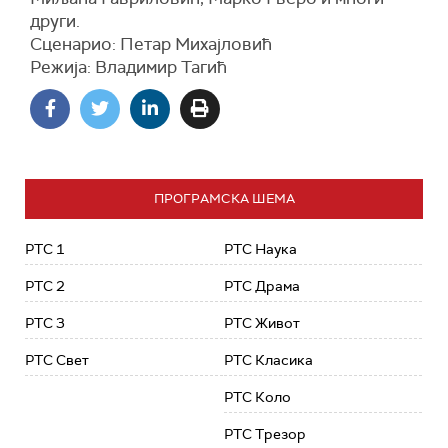
други.
Сценарио: Петар Михајловић
Режија: Владимир Тагић
ПРОГРАМСКА ШЕМА
РТС 1
РТС Наука
РТС 2
РТС Драма
РТС 3
РТС Живот
РТС Свет
РТС Класика
РТС Коло
РТС Трезор