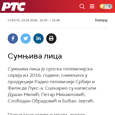
РТС
štampaj
СУБОТА, 23.05.2026, 20:05 -> 15:48
Сумњива лица
Сумњива лица је српска телевизијска
серија из 2016. године, снимљена у
продукцији Радио-телевизије Србије и
Филм де Лукс-а. Сценарио су написали
Душан Милић, Петар Михаиловић,
Слободан Обрадовић и Бобан Јевтић.
Главни јунак серије је млади „доктор