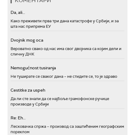
КОМЕНТАРИ
Da, ali...
Како преживети прва три дана катастрофе у Србији, и за
шта нас припрема ЕУ
Dvojnik mog oca
Вероватно свако од нас има свог двојника са којим дели и
сличну ДНК
Nemogućnost tusiranja
Не туширате се сваког дана – не стидите се, то је здраво
Cestitke za uspeh
Да ли сте знали да се најбоље грамофонске ручице
производе у Србији
Re: Eh...
Лесковачка спржа – производ са заштићеним географским
пореклом