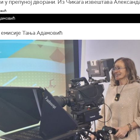
и у препуној дворани. Из Чикага извештава Александ
дамовић
 емисије Тања Адамовић