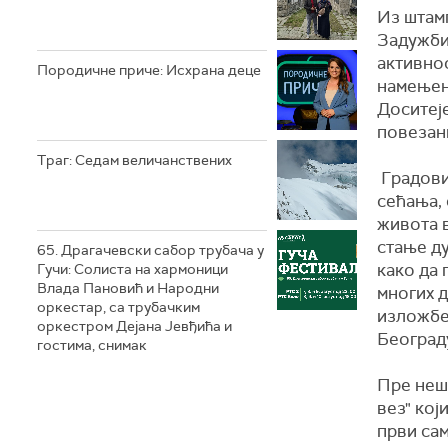
Из штамп
Задужбин
активнос
Породичне приче: Исхрана деце
намењен
Доситеје
повезан
Траг: Седам величанствених
Градови 
сећања, 
живота в
стање ду
65. Драгачевски сабор трубача у
како да
Гучи: Солиста на хармоници
Влада Пановић и Народни
многих д
оркестар, са трубачким
изложбе 
оркестром Дејана Јевђића и
Београд
гостима, снимак
Пре нешт
вез" кој
први сам