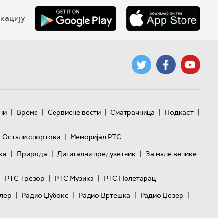
кацију
|
|
|
|
|
ни
Време
Сервисне вести
Сматрачница
Подкаст
|
Остали спортови
Меморијал РТС
|
|
|
ка
Природа
Дигитални предузетник
За мале велике
|
|
|
РТС Трезор
РТС Музика
РТС Полетарац
|
|
|
|
лер
Радио Џубокс
Радио Вртешка
Радио Џезер