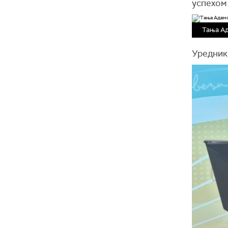
успехом 
Тања А
Уредник