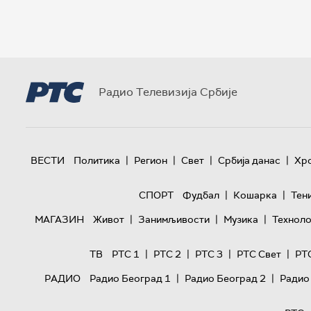
Радио Телевизија Србије
|
|
|
|
ВЕСТИ
Политика
Регион
Свет
Србија данас
Хр
|
|
СПОРТ
Фудбал
Кошарка
Тен
|
|
|
МАГАЗИН
Живот
Занимљивости
Музика
Техноло
|
|
|
|
ТВ
РТС 1
РТС 2
РТС 3
РТС Свет
РТ
|
|
РАДИО
Радио Београд 1
Радио Београд 2
Радио