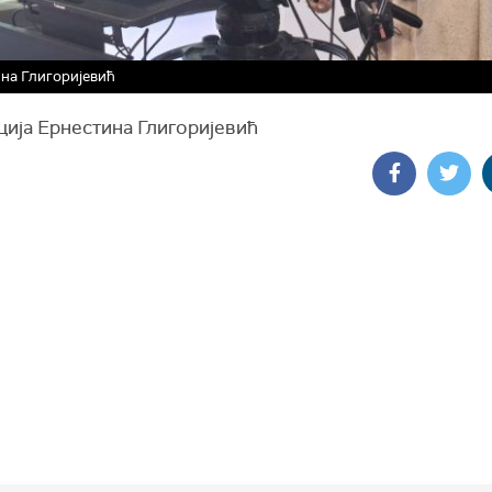
на Глигоријевић
ција Ернестина Глигоријевић