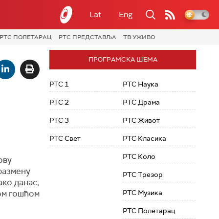
Lat
Eng
РТС ПОЛЕТАРАЦ
РТС ПРЕДСТАВЉА
ТВ УЖИВО
ПРОГРАМСКА ШЕМА
РТС 1
РТС Наука
РТС 2
РТС Драма
РТС 3
РТС Живот
РТС Свет
РТС Класика
РТС Коло
ову
размену
РТС Трезор
ако данас,
шом гошћом
РТС Музика
РТС Полетарац