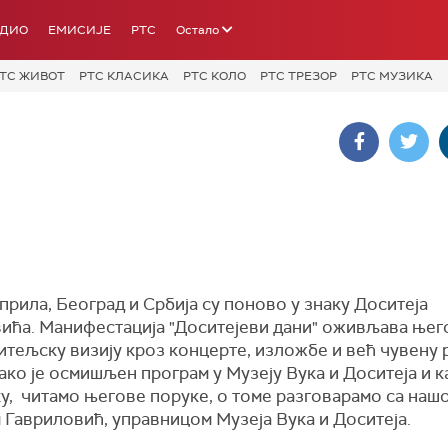
АДИО
ЕМИСИЈЕ
РТС
Остало
ТС ЖИВОТ
РТС КЛАСИКА
РТС КОЛО
РТС ТРЕЗОР
РТС МУЗИКА
прила, Београд и Србија су поново у знаку Доситеја
ића. Манифестација "Доситејеви дани" оживљава њег
итељску визију кроз концерте, изложбе и већ чувену 
ако је осмишљен програм у Музеју Вука и Доситеја и к
ку, читамо његове поруке, о томе разговарамо са на
 Гавриловић, управницом Музеја Вука и Доситеја.