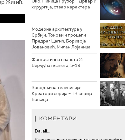
Око: Никица Грубор – Дрвар и
ар Жигић.
хирургија, ствар карактера
РТС ТРЕЗОР
РТС МУЗИКА
Модерна архитектура у
Србији: Токови и процепи –
РТС ПОЛЕТАРАЦ
Предраг Цагић, Боривоје
Јовановић, Милан Лојаница
Фантастична планета 2:
Верујућа планета, 5-19
Заводљива телевизија:
Креатори серија – ТВ серија
Бањица
КОМЕНТАРИ
Da, ali...
Како преживети прва три дана катастрофе у