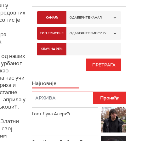
дању
х редовних
КАНАЛ:
ОДАБЕРИТЕ КАНАЛ
сопис је
РТС 1
ура
ТИП ЕМИСИЈЕ:
ОДАБЕРИТЕ ЕМИСИЈУ
.
РТС 2
СПОРТ
КЉУЧНА РЕЧ:
 од наших
РТС 3
СЕРИЈА
 урбаног
 као
РТС СВЕТ
ИНФО
на нас учи
Најновије
риха и
РТС НАУКА
ФИЛМ
осталне
. априла у
РТС ДРАМА
љковић.
Гост Лука Алерић
РТС ЖИВОТ
"Златни
 свој
РТС КЛАСИКА
ким
РТС КОЛО