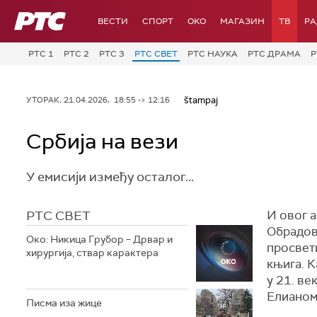
РТС
ВЕСТИ
СПОРТ
OKO
МАГАЗИН
ТВ
Р
РТС 1
РТС 2
РТС 3
РТС СВЕТ
РТС НАУКА
РТС ДРАМА
Р
štampaj
УТОРАК, 21.04.2026, 18:55 -> 12:16
Србија на вези
У емисији између осталог...
РТС СВЕТ
И овог а
Обрадов
Око: Никица Грубор – Дрвар и
просвет
хирургија, ствар карактера
књига. К
у 21. ве
Елианом
Писма иза жице