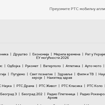
Преузмите РТС мобилну апли
|
|
|
|
оника
Друштво
Економија
Мерила времена
Рат у Украји
ЕУ могућности 2026
|
|
|
|
|
|
ис
Одбојка
Рукомет
Ватерполо
Атлетика
Ауто-мото
|
|
|
|
|
гијa
Путујемо
Свет познатих
Здравље
Филм и ТВ
Нау
|
хероје
Наизглед здрав
|
|
|
|
С Наука
РТС Драма
РТС Живот
РТС Класика
РТС Коло
|
|
|
 Београд 3
Београд 202
Радио Плетеница
Радио Рокенро
Архив