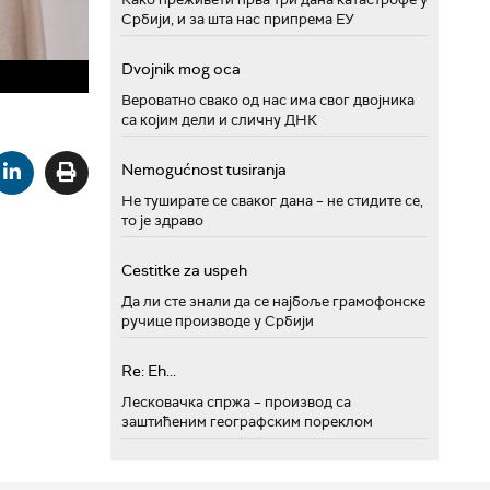
Србији, и за шта нас припрема ЕУ
Dvojnik mog oca
Вероватно свако од нас има свог двојника
са којим дели и сличну ДНК
Nemogućnost tusiranja
Не туширате се сваког дана – не стидите се,
то је здраво
Cestitke za uspeh
Да ли сте знали да се најбоље грамофонске
ручице производе у Србији
Re: Eh...
Лесковачка спржа – производ са
заштићеним географским пореклом