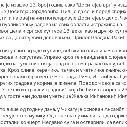
е је изашао 13. број годишњака "Доситејев врт" у из
е Доситеја Обрадовића. Циљ је да се, и поред своји
ти, и на овај начин популаризује Доситејево дело. Ча
 публиковању радова из свих области истраживања
вог дела и српске културе 18. века, као и других култ
их са Доситејевим деловањем. Прилог Владана Ракића
нису само зграде и улице, већ живи организам саткан
снова и искустава. Управо кроз те невидљиве слојеве
оди нас уметница која град не посматра као мапу, већ
ха. Кроз слике, керамику, па чак и уметничке књиге, о
 препознамо фрагменте Београда, Рима, Истамбула, Ци
ругих градова у којима је живела. Поводом своје сам
"Светли и страшни градови", која ће бити отворена 23
у, у госте нам долази уметница Жељка Мићановић Ми
о више од годину дана, у Чикагу је основан Ансамбл 
и негује етно музику. Од почетка су имали сан да одрже
остални концерт. Недавно су га и остварили, са вели