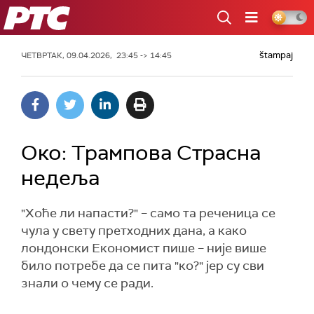
РТС
štampaj
ЧЕТВРТАК, 09.04.2026, 23:45 -> 14:45
Око: Трампова Страсна
недеља
"Хоће ли напасти?" – само та реченица се
чула у свету претходних дана, а како
лондонски Економист пише – није више
било потребе да се пита "ко?" јер су сви
знали о чему се ради.