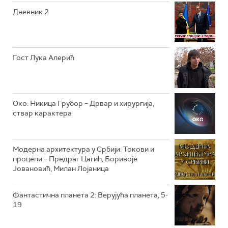
Дневник 2
РТС ЖИВОТ
РТС КЛАСИКА
РТС КОЛО
Гост Лука Алерић
РТС ТРЕЗОР
РТС МУЗИКА
Око: Никица Грубор – Дрвар и хирургија,
ствар карактера
РТС ПОЛЕТАРАЦ
Модерна архитектура у Србији: Токови и
процепи – Предраг Цагић, Боривоје
Јовановић, Милан Лојаница
Фантастична планета 2: Верујућа планета, 5-
19