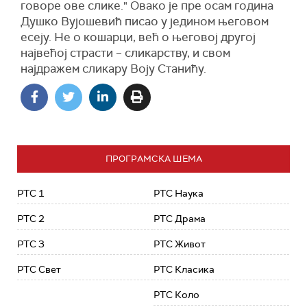
говоре ове слике." Овако је пре осам година
Душко Вујошевић писао у једином његовом
есеју. Не о кошарци, већ о његовој другој
највећој страсти – сликарству, и свом
најдражем сликару Воју Станићу.
ПРОГРАМСКА ШЕМА
РТС 1
РТС Наука
РТС 2
РТС Драма
РТС 3
РТС Живот
РТС Свет
РТС Класика
РТС Коло