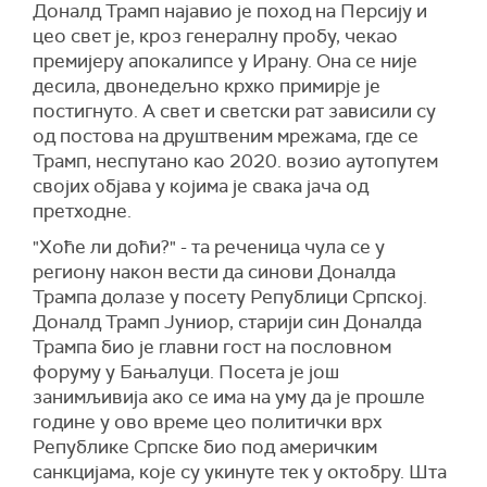
Доналд Трамп најавио је поход на Персију и
цео свет је, кроз генералну пробу, чекао
премијеру апокалипсе у Ирану. Она се није
десила, двонедељно крхко примирје је
постигнуто. А свет и светски рат зависили су
од постова на друштвеним мрежама, где се
Трамп, неспутано као 2020. возио аутопутем
својих објава у којима је свака јача од
претходне.
"Хоће ли доћи?" - та реченица чула се у
региону након вести да синови Доналда
Трампа долазе у посету Републици Српској.
Доналд Трамп Јуниор, старији син Доналда
Трампа био је главни гост на пословном
форуму у Бањалуци. Поcета је још
занимљивија ако се има на уму да је прошле
године у ово време цео политички врх
Републике Српске био под америчким
санкцијама, које су укинуте тек у октобру. Шта