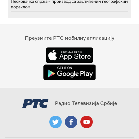
Лесковачка спржа – производ са заштићеним географским
пореклом
Преузмите РТС мобилну апликацију
Радио Телевизија Србије