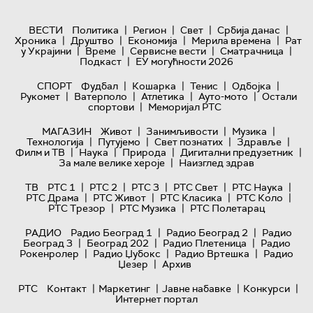
|
|
|
|
ВЕСТИ
Политика
Регион
Свет
Србија данас
|
|
|
|
Хроника
Друштво
Економија
Мерила времена
Рат
|
|
|
|
у Украјини
Време
Сервисне вести
Сматрачница
|
Подкаст
ЕУ могућности 2026
|
|
|
|
СПОРТ
Фудбал
Кошарка
Тенис
Одбојка
|
|
|
|
Рукомет
Ватерполо
Атлетика
Ауто-мото
Остали
|
спортови
Меморијал РТС
|
|
|
МАГАЗИН
Живот
Занимљивости
Музика
|
|
|
|
Технологијa
Путујемо
Свет познатих
Здравље
|
|
|
|
Филм и ТВ
Наука
Природа
Дигитални предузетник
|
За мале велике хероје
Наизглед здрав
|
|
|
|
|
ТВ
РТС 1
РТС 2
РТС 3
РТС Свет
РТС Наука
|
|
|
|
РТС Драма
РТС Живот
РТС Класика
РТС Коло
|
|
РТС Трезор
РТС Музика
РТС Полетарац
|
|
РАДИО
Радио Београд 1
Радио Београд 2
Радио
|
|
|
Београд 3
Београд 202
Радио Плетеница
Радио
|
|
|
Рокенролер
Радио Џубокс
Радио Вртешка
Радио
|
Џезер
Архив
|
|
|
|
РТС
Контакт
Маркетинг
Јавне набавке
Конкурси
Интернет портал