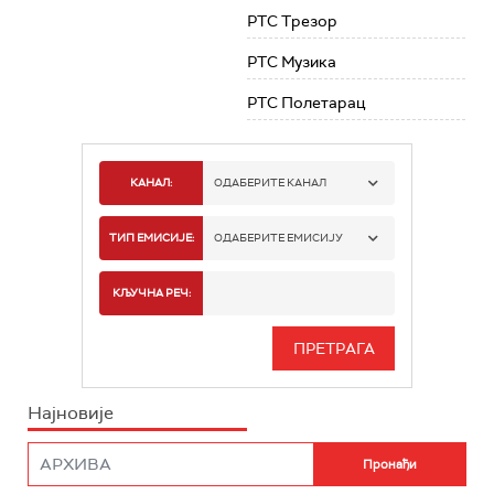
РТС Трезор
РТС Музика
РТС Полетарац
КАНАЛ:
ОДАБЕРИТЕ КАНАЛ
РТС 1
ТИП ЕМИСИЈЕ:
ОДАБЕРИТЕ ЕМИСИЈУ
РТС 2
СПОРТ
КЉУЧНА РЕЧ:
РТС 3
СЕРИЈА
РТС СВЕТ
ИНФО
Најновије
РТС НАУКА
ФИЛМ
РТС ДРАМА