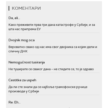
КОМЕНТАРИ
Da, ali...
Како преживети прва три дана катастрофе у Србији, и за
шта нас припрема ЕУ
Dvojnik mog oca
Вероватно свако од нас има свог двојника са којим дели и
сличну ДНК
Nemogućnost tusiranja
Не туширате се сваког дана – не стидите се, то је здраво
Cestitke za uspeh
Да ли сте знали да се најбоље грамофонске ручице
производе у Србији
Re: Eh...