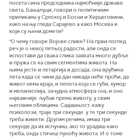
посета сина председника најмоћније државе
света, Бањалуци, говори о политичким
приликама у Српској и Босни и Херцеговини,
како на њу гледа Сарајево а како Москва и
који су њени домети?
"О чему говоре Војове слике? На први поглед
реч је о некој летњој радости, али онда се
испостави да свака слика захвата много дубље
и пружа се ка свим сегментима живота. На
њима јесте и летаргија и досада, она врућина
лета када се чини да дан никада неће проћи, да
живот нема краја, и лепота која се губи, хумор
и меланхолија, зачудна атмосфера сна, и оно
најважније: љубав према животу, у свим
његовим облицима. Садашњост, кажу
психолози, траје три секунде: у те три секунде
треба живети. Другим речима, имаш три
секунде да их испуниш, ако то урадиш како
треба, онда стичеш пуноћу живота. И о томе