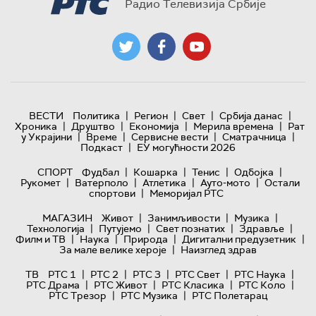
Радио Телевизија Србије
|
|
|
|
ВЕСТИ
Политика
Регион
Свет
Србија данас
|
|
|
|
Хроника
Друштво
Економија
Мерила времена
Рат
|
|
|
|
у Украјини
Време
Сервисне вести
Сматрачница
|
Подкаст
ЕУ могућности 2026
|
|
|
|
СПОРТ
Фудбал
Кошарка
Тенис
Одбојка
|
|
|
|
Рукомет
Ватерполо
Атлетика
Ауто-мото
Остали
|
спортови
Меморијал РТС
|
|
|
МАГАЗИН
Живот
Занимљивости
Музика
|
|
|
|
Технологијa
Путујемо
Свет познатих
Здравље
|
|
|
|
Филм и ТВ
Наука
Природа
Дигитални предузетник
|
За мале велике хероје
Наизглед здрав
|
|
|
|
|
ТВ
РТС 1
РТС 2
РТС 3
РТС Свет
РТС Наука
|
|
|
|
РТС Драма
РТС Живот
РТС Класика
РТС Коло
|
|
РТС Трезор
РТС Музика
РТС Полетарац