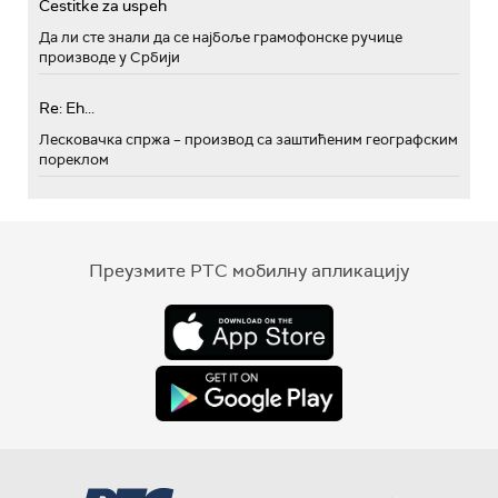
Cestitke za uspeh
Да ли сте знали да се најбоље грамофонске ручице
производе у Србији
Re: Eh...
Лесковачка спржа – производ са заштићеним географским
пореклом
Преузмите РТС мобилну апликацију