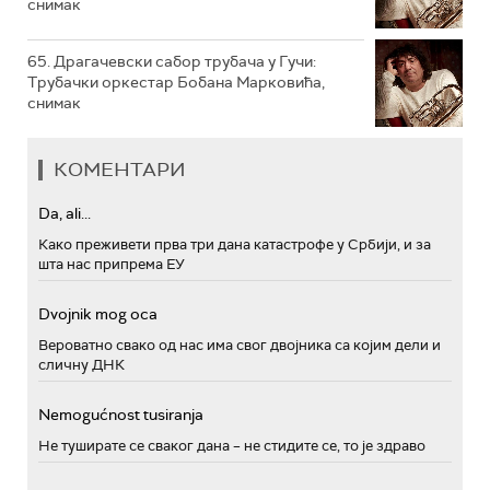
снимак
65. Драгачевски сабор трубача у Гучи:
Трубачки оркестар Бобана Марковића,
снимак
КОМЕНТАРИ
Da, ali...
Како преживети прва три дана катастрофе у Србији, и за
шта нас припрема ЕУ
Dvojnik mog oca
Вероватно свако од нас има свог двојника са којим дели и
сличну ДНК
Nemogućnost tusiranja
Не туширате се сваког дана – не стидите се, то је здраво