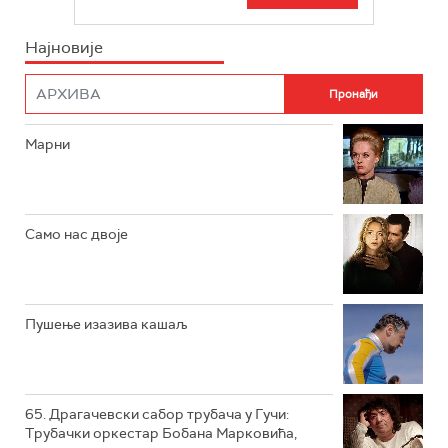
РТС СВЕТ
ИНФО
Најновије
РТС НАУКА
ФИЛМ
РТС ДРАМА
Марни
РТС ЖИВОТ
РТС КЛАСИКА
РТС КОЛО
Само нас двоје
РТС ТРЕЗОР
РТС МУЗИКА
Пушење изазива кашаљ
РТС ПОЛЕТАРАЦ
65. Драгачевски сабор трубача у Гучи:
Трубачки оркестар Бобана Марковића,