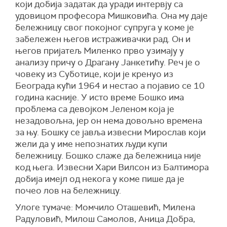
који добија задатак да уради интервју са
удовицом професора Мишковића. Она му даје
бележницу свог покојног супруга у коме је
забележен његов истраживачки рад. Он и
његов пријатељ Миленко прво узимају у
анализу причу о Драгану Јанкетићу. Реч је о
човеку из Суботице, који је кренуо из
Београда кући 1964 и нестао а појавио се 10
година касније. У исто време Бошко има
проблема са девојком Јеленом која је
незадовољна, јер он нема довољно времена
за њу. Бошку се јавља извесни Мирослав који
жели да у име непознатих људи купи
бележницу. Бошко слаже да бележница није
код њега. Извесни Хари Вилсон из Балтимора
добија имејл од некога у коме пише да је
почео лов на бележницу.
Улоге тумаче: Момчило Оташевић, Милена
Радуловић, Милош Самолов, Аница Добра,