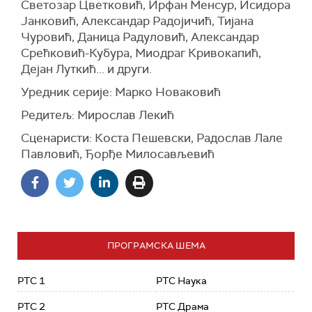
Светозар Цветковић, Ирфан Менсур, Исидора
Јанковић, Александар Радојичић, Тијана
Чуровић, Даница Радуловић, Александар
Срећковић-Кубура, Миодраг Кривокапић,
Дејан Луткић... и други.
Уредник серије: Марко Новаковић
Редитељ: Мирослав Лекић
Сценаристи: Коста Пешевски, Радослав Лале
Павловић, Ђорђе Милосављевић
ПРОГРАМСКА ШЕМА
РТС 1
РТС Наука
РТС 2
РТС Драма