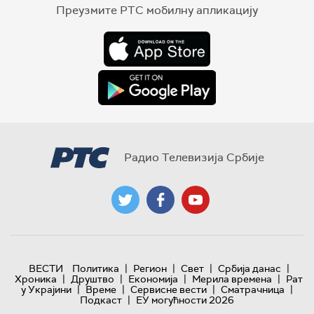
Преузмите РТС мобилну апликацију
Радио Телевизија Србије
|
|
|
|
ВЕСТИ
Политика
Регион
Свет
Србија данас
|
|
|
|
Хроника
Друштво
Економија
Мерила времена
Рат
|
|
|
|
у Украјини
Време
Сервисне вести
Сматрачница
|
Подкаст
ЕУ могућности 2026