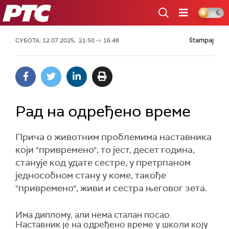
РТС
štampaj
СУБОТА, 12.07.2025, 21:50 -> 16:48
Рад на одређено време
Прича о животним проблемима наставника
који "привремено", то јест, десет година,
станује код удате сестре, у претрпаном
једнособном стану у коме, такође
"привремено", живи и сестра његовог зета.
Има диплому, али нема сталан посао.
Наставник је на одређено време у школи коју