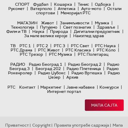
|
|
|
|
СПОРТ
Фудбал
Кошарка
Тенис
Одбојка
|
|
|
|
Рукомет
Ватерполо
Атлетика
Ауто-мото
Остали
|
спортови
Меморијал РТС
|
|
|
МАГАЗИН
Живот
Занимљивости
Музика
|
|
|
|
Технологијa
Путујемо
Свет познатих
Здравље
|
|
|
|
Филм и ТВ
Наука
Природа
Дигитални предузетник
|
За мале велике хероје
Наизглед здрав
|
|
|
|
|
ТВ
РТС 1
РТС 2
РТС 3
РТС Свет
РТС Наука
|
|
|
|
РТС Драма
РТС Живот
РТС Класика
РТС Коло
|
|
РТС Трезор
РТС Музика
РТС Полетарац
|
|
РАДИО
Радио Београд 1
Радио Београд 2
Радио
|
|
|
Београд 3
Београд 202
Радио Плетеница
Радио
|
|
|
Рокенролер
Радио Џубокс
Радио Вртешка
Радио
|
Џезер
Архив
|
|
|
|
РТС
Контакт
Маркетинг
Јавне набавке
Конкурси
Интернет портал
МАПА САЈТА
Приватност
Copyright
Правила употребе садржаја
Мапа
|
|
|