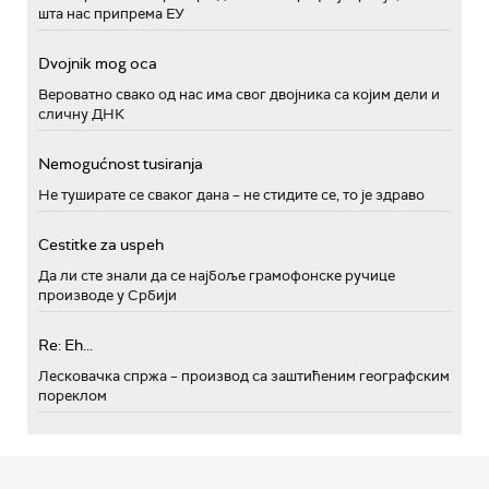
шта нас припрема ЕУ
Dvojnik mog oca
Вероватно свако од нас има свог двојника са којим дели и
сличну ДНК
Nemogućnost tusiranja
Не туширате се сваког дана – не стидите се, то је здраво
Cestitke za uspeh
Да ли сте знали да се најбоље грамофонске ручице
производе у Србији
Re: Eh...
Лесковачка спржа – производ са заштићеним географским
пореклом