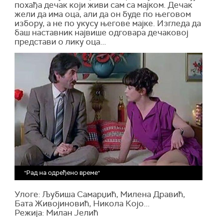
похађа дечак који живи сам са мајком. Дечак
жели да има оца, али да он буде по његовом
избору, а не по укусу његове мајке. Изгледа да
баш наставник највише одговара дечаковој
представи о лику оца...
"Рад на одређено време"
Улоге: Љубиша Самарџић, Милена Дравић,
Бата Живојиновић, Никола Којо...
Режија: Милан Јелић