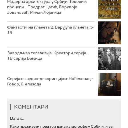
РТС КОЛО
Модерна архитектура у Србији: Токови и
процепи – Предраг Цагић, Боривоје
Јовановић, Милан Лојаница
РТС ТРЕЗОР
РТС МУЗИКА
Фантастична планета 2: Верујућа планета, 5-
19
РТС ПОЛЕТАРАЦ
Заводљива телевизија: Креатори серија –
ТВ серија Бањица
Серија са аудио-дескрипцијом: Нобеловац –
Говор, 6. епизода
КОМЕНТАРИ
Da, ali...
Како преживети прва три дана катастрофе у Србији, и за