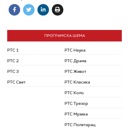
ПРОГРАМСКА ШЕМА
РТС 1
РТС Наука
РТС 2
РТС Драма
РТС 3
РТС Живот
РТС Свет
РТС Класика
РТС Коло
РТС Трезор
РТС Музика
РТС Полетарац