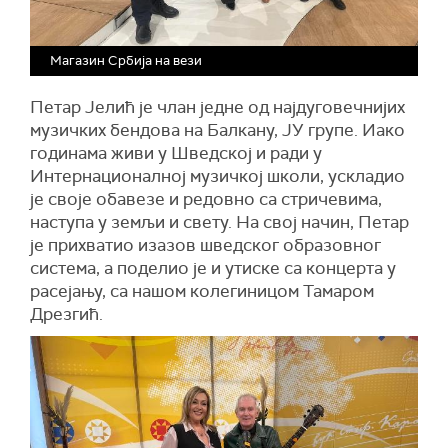
Магазин Србија на вези
Петар Јелић је члан једне од најдуговечнијих
музичких бендова на Балкану, ЈУ групе. Иако
годинама живи у Шведској и ради у
Интернационалној музичкој школи, ускладио
је своје обавезе и редовно са стричевима,
наступа у земљи и свету. На свој начин, Петар
је прихватио изазов шведског образовног
система, а поделио је и утиске са концерта у
расејању, са нашом колегиницом Тамаром
Дрезгић.