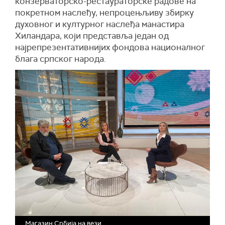
конзерваторско-рестаураторске радове на
покретном наслеђу, непроцењљиву збирку
духовног и културног наслеђа манастира
Хиландара, који представља један од
најрепрезентативнијих фондова националног
блага српског народа.
Магазин Србија на вези