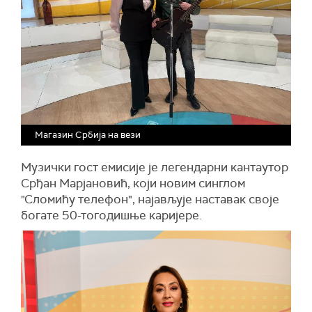
Магазин Србија на вези
Музички гост емисије је легендарни кантаутор
Срђан Марјановић, који новим синглом
"Сломићу телефон", најављује наставак своје
богате 50-тогодишње каријере.