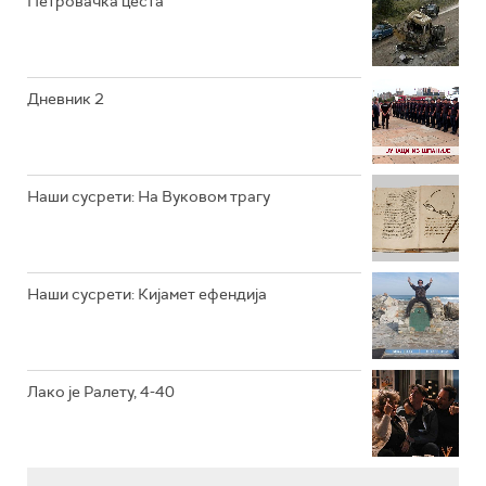
Петровачка цеста
РТС ЖИВОТ
РТС КЛАСИКА
РТС КОЛО
Дневник 2
РТС ТРЕЗОР
РТС МУЗИКА
Наши сусрети: На Вуковом трагу
РТС ПОЛЕТАРАЦ
Наши сусрети: Кијамет ефендија
Лако је Ралету, 4-40