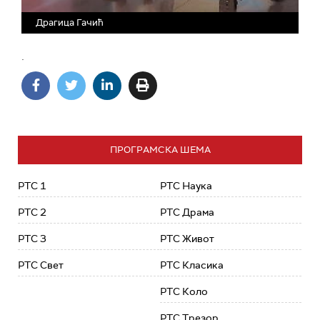
Драгица Гачић
.
ПРОГРАМСКА ШЕМА
РТС 1
РТС Наука
РТС 2
РТС Драма
РТС 3
РТС Живот
РТС Свет
РТС Класика
РТС Коло
РТС Трезор