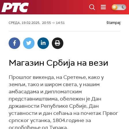
РТС
štampaj
СРЕДА, 19.02.2025, 20:55 -> 14:51
Магазин Србија на вези
Прошлог викенда, на Сретење, како у
земљи, тако и широм света, у нашим
амбасадама и дипломатским
представништвима, обележен је Дан
државности Републике Србије, Дан
уставности и дан сећања на почетак Првог
српског устанка, 1804.године за
ослобођење од Турака.