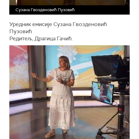
Сузана Гвозденовић Пузовић
Уредник емисије Сузана Гвозденовић
Пузовић
Редитељ, Драгица Гачић.