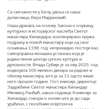
Са свечаности у Бечу, јавља се наша
дописница, Вера Марјановић.
Наша држава, на основу Закона о очувању
културног и историјског наслеђа Светог
манастира Хиландара, континуирано пружа
подршку и помоћ манастиру који од свог
оснивања 1198. год. непрекидно постоји као
самоуправна монашка установа која је
јединствени центар српске културе и
духовности. Влада Србије је за ову 2025. год.
издвојила 100 милион динара за радове и
обнову манастира, што је за 11 одсто више
него прошле године. Гост емисије, директор
Задужбине Светог манастира Хиландар
Миливој Ранђић, након седнице Комисије за
Хиландар, говори о ономе што је до сада
урађено, с посебним освртом на