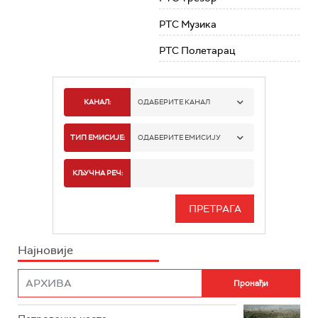
РТС Музика
РТС Полетарац
КАНАЛ:
ОДАБЕРИТЕ КАНАЛ
РТС 1
ТИП ЕМИСИЈЕ:
ОДАБЕРИТЕ ЕМИСИЈУ
РТС 2
СПОРТ
КЉУЧНА РЕЧ:
РТС 3
СЕРИЈА
РТС СВЕТ
ИНФО
Најновије
РТС НАУКА
ФИЛМ
РТС ДРАМА