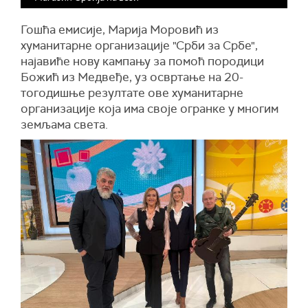
Гошћа емисије, Марија Моровић из
хуманитарне организације "Срби за Србе",
најавиће нову кампању за помоћ породици
Божић из Медвеђе, уз освртање на 20-
тогодишње резултате ове хуманитарне
организације која има своје огранке у многим
земљама света.