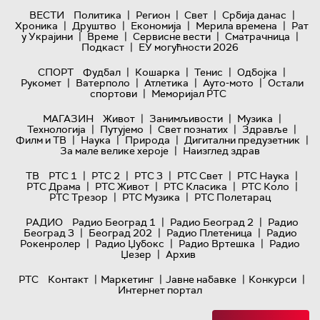
|
|
|
|
ВЕСТИ
Политика
Регион
Свет
Србија данас
|
|
|
|
Хроника
Друштво
Економија
Мерила времена
Рат
|
|
|
|
у Украјини
Време
Сервисне вести
Сматрачница
|
Подкаст
ЕУ могућности 2026
|
|
|
|
СПОРТ
Фудбал
Кошарка
Тенис
Одбојка
|
|
|
|
Рукомет
Ватерполо
Атлетика
Ауто-мото
Остали
|
спортови
Меморијал РТС
|
|
|
МАГАЗИН
Живот
Занимљивости
Музика
|
|
|
|
Технологијa
Путујемо
Свет познатих
Здравље
|
|
|
|
Филм и ТВ
Наука
Природа
Дигитални предузетник
|
За мале велике хероје
Наизглед здрав
|
|
|
|
|
ТВ
РТС 1
РТС 2
РТС 3
РТС Свет
РТС Наука
|
|
|
|
РТС Драма
РТС Живот
РТС Класика
РТС Коло
|
|
РТС Трезор
РТС Музика
РТС Полетарац
|
|
РАДИО
Радио Београд 1
Радио Београд 2
Радио
|
|
|
Београд 3
Београд 202
Радио Плетеница
Радио
|
|
|
Рокенролер
Радио Џубокс
Радио Вртешка
Радио
|
Џезер
Архив
|
|
|
|
РТС
Контакт
Маркетинг
Јавне набавке
Конкурси
Интернет портал