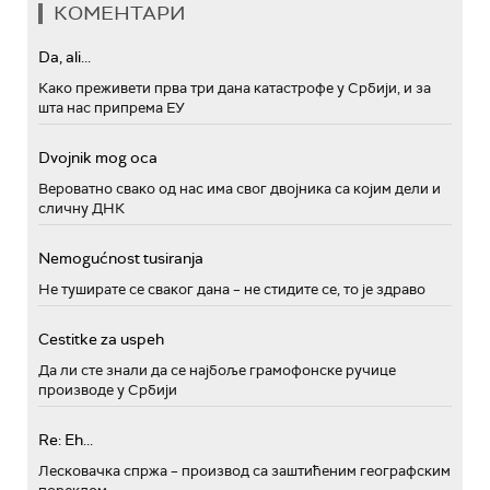
КОМЕНТАРИ
Da, ali...
Како преживети прва три дана катастрофе у Србији, и за
шта нас припрема ЕУ
Dvojnik mog oca
Вероватно свако од нас има свог двојника са којим дели и
сличну ДНК
Nemogućnost tusiranja
Не туширате се сваког дана – не стидите се, то је здраво
Cestitke za uspeh
Да ли сте знали да се најбоље грамофонске ручице
производе у Србији
Re: Eh...
Лесковачка спржа – производ са заштићеним географским