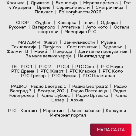
|
|
|
|
Хроника
Друштво
Економија
Мерила времена
Рат
|
|
|
|
у Украјини
Време
Сервисне вести
Сматрачница
|
Подкаст
ЕУ могућности 2026
|
|
|
|
СПОРТ
Фудбал
Кошарка
Тенис
Одбојка
|
|
|
|
Рукомет
Ватерполо
Атлетика
Ауто-мото
Остали
|
спортови
Меморијал РТС
|
|
|
МАГАЗИН
Живот
Занимљивости
Музика
|
|
|
|
Технологијa
Путујемо
Свет познатих
Здравље
|
|
|
|
Филм и ТВ
Наука
Природа
Дигитални предузетник
|
За мале велике хероје
Наизглед здрав
|
|
|
|
|
ТВ
РТС 1
РТС 2
РТС 3
РТС Свет
РТС Наука
|
|
|
|
РТС Драма
РТС Живот
РТС Класика
РТС Коло
|
|
РТС Трезор
РТС Музика
РТС Полетарац
|
|
РАДИО
Радио Београд 1
Радио Београд 2
Радио
|
|
|
Београд 3
Београд 202
Радио Плетеница
Радио
|
|
|
Рокенролер
Радио Џубокс
Радио Вртешка
Радио
|
Џезер
Архив
|
|
|
|
РТС
Контакт
Маркетинг
Јавне набавке
Конкурси
Интернет портал
МАПА САЈТА