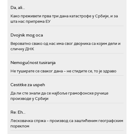
Da, ali...
Како преживети прва три дана катастрофе у Србији, и за
шта нас припрема ЕУ
Dvojnik mog oca
Вероватно свако од нас има свог двојника са којим дели и
сличну ДНК
Nemogućnost tusiranja
Не туширате се сваког дана – не стидите се, то је здраво
Cestitke za uspeh
Да ли сте знали да се најбоље грамофонске ручице
производе у Србији
Re: Eh...
Лесковачка спржа – производ са заштићеним географским
пореклом