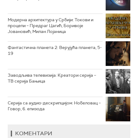
РТС КЛАСИКА
РТС КОЛО
Модерна архитектура у Србији: Токови и
процепи – Предраг Цагић, Боривоје
Јовановић, Милан Лојаница
РТС ТРЕЗОР
РТС МУЗИКА
Фантастична планета 2: Верујућа планета, 5-
19
РТС ПОЛЕТАРАЦ
Заводљива телевизија: Креатори серија –
ТВ серија Бањица
Серија са аудио-дескрипцијом: Нобеловац –
Говор, 6. епизода
КОМЕНТАРИ