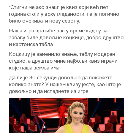
"Стигни ме ако знаш" је квиз који већ пет
година стоји у врху гледаности, па је логично
било очекивати нову сезону.
Наша игра вратиће вас у време кад су за
забаву биле довољне коцкице, добро друштво
и картонска табла.
Коцкицу је заменило знање, таблу модеран
студио, а друштво чине најбољи квиз играчи
које наша земља има.
Да ли је 30 секунди довољно да покажете
колико знате? У нашем квизу јесте, као што је
довољно и да испаднете из игре.