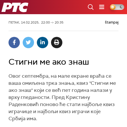
РТС
štampaj
ПЕТАК, 14.02.2025, 22:00 -> 20:35
Стигни ме ако знаш
Овог септембра, на мале екране враћа се
ваша омиљена трка знања, квиз "Стигни ме
ако знаш" који се већ пет година налази у
врху гледаности. Пред Кристину
Раденковић поново ће стати најбоље квиз
играчице и најбољи квиз играчи које
Србија има.