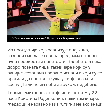
"Стигни ме ако знаш", Кристина Раденковић
Из продукције која реализује овај квиз,
сазнали смо да је сезона пред нама поново
пуна преокрета и напетости. Видећете и нека
добро позната лица, такмичаре који су у
ранијим сезонама прерано испали и који су се
вратили да поново окушају своје знање и
срећу. Да ли ће им поћи за руком, видећемо.
Термин емитовања остаје исти, петком у 22
часа Кристина Раденковић, наши такмичари,
гледаоци и наравно квиз "Стигни ме ако знаш".