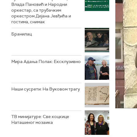
Влада Пановић и Народни
оркестар, са трубачким
оркестром Дејана Јевђића и
гостима, снимак
Бранилац
Мира Адања Полак: Ексклузивно
Наши сусрети: На Вуковом трагу
ТВ минијатуре: Све коцкице
Наташиног мозаика