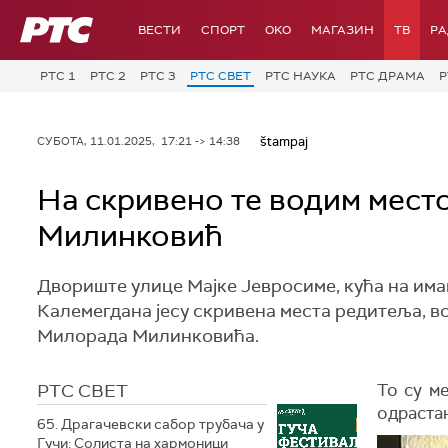
РТС
ВЕСТИ
СПОРТ
OKO
МАГАЗИН
ТВ
Р
РТС 1
РТС 2
РТС 3
РТС СВЕТ
РТС НАУКА
РТС ДРАМА
Р
štampaj
СУБОТА, 11.01.2025, 17:21 -> 14:38
На скривено те водим мест
Милинковић
Двориште улице Мајке Јевросиме, кућа на има
Калемегдана јесу скривена места редитеља, в
Милорада Милинковића.
РТС СВЕТ
То су м
одрастањ
65. Драгачевски сабор трубача у
Гучи: Солиста на хармоници