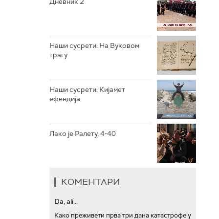
Дневник 2
РТС ТРЕЗОР
РТС МУЗИКА
Наши сусрети: На Вуковом
трагу
РТС ПОЛЕТАРАЦ
Наши сусрети: Кијамет
ефендија
Лако је Ралету, 4-40
КОМЕНТАРИ
Da, ali...
Како преживети прва три дана катастрофе у