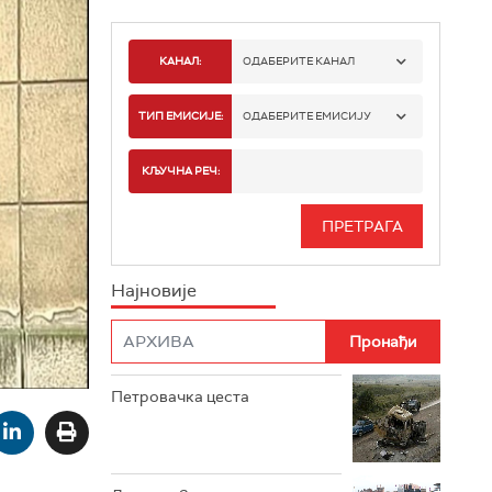
КАНАЛ:
ОДАБЕРИТЕ КАНАЛ
РТС 1
ТИП ЕМИСИЈЕ:
ОДАБЕРИТЕ ЕМИСИЈУ
РТС 2
СПОРТ
КЉУЧНА РЕЧ:
РТС 3
СЕРИЈА
РТС СВЕТ
ИНФО
Најновије
РТС НАУКА
ФИЛМ
РТС ДРАМА
Петровачка цеста
РТС ЖИВОТ
РТС КЛАСИКА
РТС КОЛО