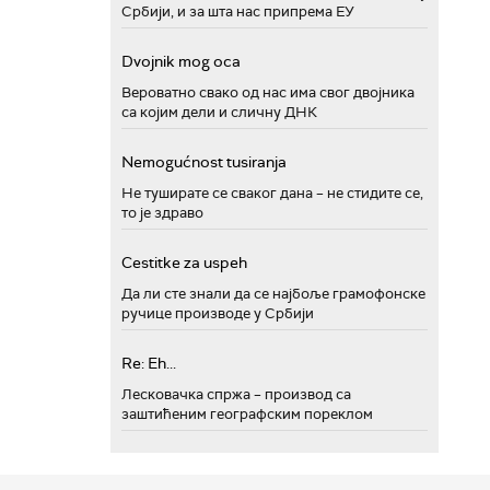
Србији, и за шта нас припрема ЕУ
Dvojnik mog oca
Вероватно свако од нас има свог двојника
са којим дели и сличну ДНК
Nemogućnost tusiranja
Не туширате се сваког дана – не стидите се,
то је здраво
Cestitke za uspeh
Да ли сте знали да се најбоље грамофонске
ручице производе у Србији
Re: Eh...
Лесковачка спржа – производ са
заштићеним географским пореклом