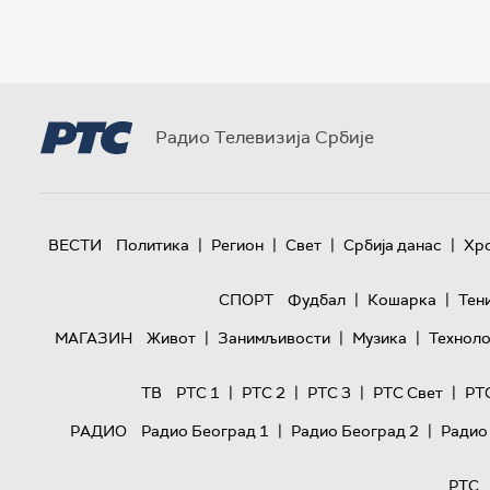
Радио Телевизија Србије
|
|
|
|
ВЕСТИ
Политика
Регион
Свет
Србија данас
Хр
|
|
СПОРТ
Фудбал
Кошарка
Тен
|
|
|
МАГАЗИН
Живот
Занимљивости
Музика
Техноло
|
|
|
|
ТВ
РТС 1
РТС 2
РТС 3
РТС Свет
РТ
|
|
РАДИО
Радио Београд 1
Радио Београд 2
Радио
РТС