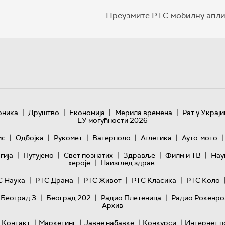
Преузмите РТС мобилну апли
|
|
|
|
оника
Друштво
Економија
Мерила времена
Рат у Украји
ЕУ могућности 2026
|
|
|
|
|
|
ис
Одбојка
Рукомет
Ватерполо
Атлетика
Ауто-мото
|
|
|
|
|
гијa
Путујемо
Свет познатих
Здравље
Филм и ТВ
Нау
|
хероје
Наизглед здрав
|
|
|
|
С Наука
РТС Драма
РТС Живот
РТС Класика
РТС Коло
|
|
|
 Београд 3
Београд 202
Радио Плетеница
Радио Рокенро
Архив
|
|
|
|
Контакт
Маркетинг
Јавне набавке
Конкурси
Интернет п