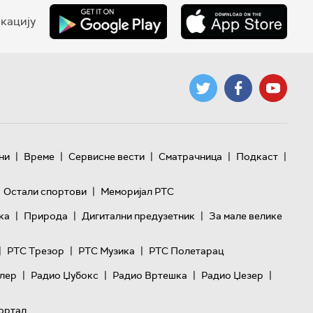
кацију
|
|
|
|
|
ни
Време
Сервисне вести
Сматрачница
Подкаст
|
Остали спортови
Меморијал РТС
|
|
|
ка
Природа
Дигитални предузетник
За мале велике
|
|
|
РТС Трезор
РТС Музика
РТС Полетарац
|
|
|
|
лер
Радио Џубокс
Радио Вртешка
Радио Џезер
ортал