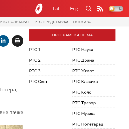
Lat
Eng
РТС ПОЛЕТАРАЦ
РТС ПРЕДСТАВЉА
ТВ УЖИВО
ПРОГРАМСКА ШЕМА
РТС 1
РТС Наука
РТС 2
РТС Драма
РТС 3
РТС Живот
РТС Свет
РТС Класика
Потера,
РТС Коло
РТС Трезор
вне тачке
РТС Музика
РТС Полетарац