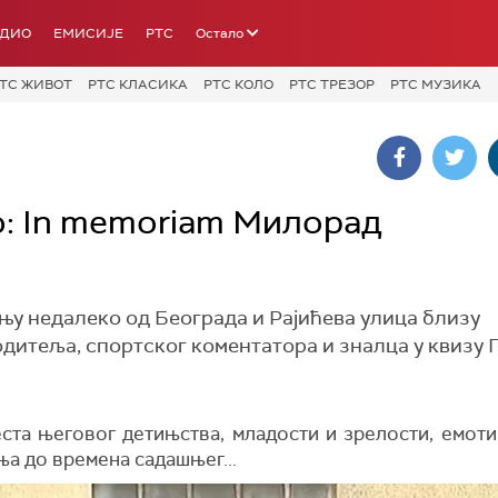
АДИО
ЕМИСИЈЕ
РТС
Остало
ТС ЖИВОТ
РТС КЛАСИКА
РТС КОЛО
РТС ТРЕЗОР
РТС МУЗИКА
о: In memoriam Милорад
њу недалеко од Београда и Рајићева улица близу
одитеља, спортског коментатора и зналца у квизу 
еста његовог детињства, младости и зрелости, емоти
а до времена садашњег...