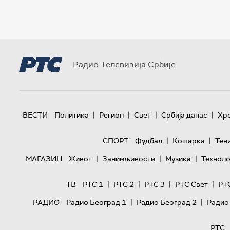
Радио Телевизија Србије
|
|
|
|
ВЕСТИ
Политика
Регион
Свет
Србија данас
Хр
|
|
СПОРТ
Фудбал
Кошарка
Тен
|
|
|
МАГАЗИН
Живот
Занимљивости
Музика
Техноло
|
|
|
|
ТВ
РТС 1
РТС 2
РТС 3
РТС Свет
РТ
|
|
РАДИО
Радио Београд 1
Радио Београд 2
Радио
РТС