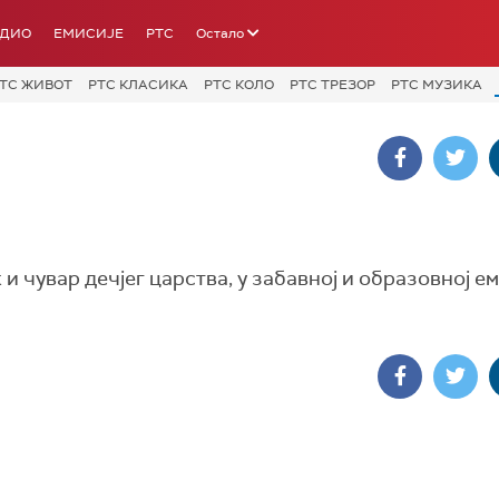
АДИО
ЕМИСИЈЕ
РТС
Остало
ТС ЖИВОТ
РТС КЛАСИКА
РТС КОЛО
РТС ТРЕЗОР
РТС МУЗИКА
чувар дечјег царства, у забавној и образовној е