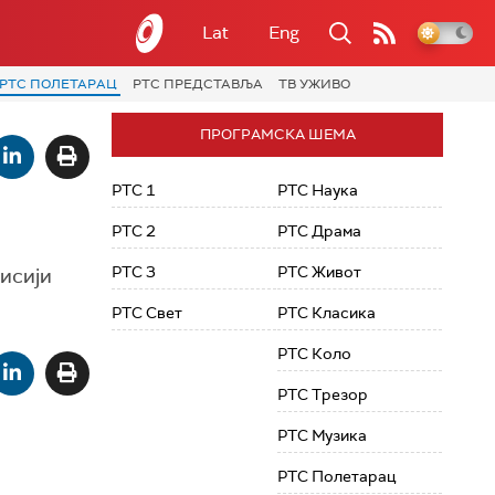
Lat
Eng
РТС ПОЛЕТАРАЦ
РТС ПРЕДСТАВЉА
ТВ УЖИВО
ПРОГРАМСКА ШЕМА
РТС 1
РТС Наука
РТС 2
РТС Драма
РТС 3
РТС Живот
мисији
РТС Свет
РТС Класика
РТС Коло
РТС Трезор
РТС Музика
РТС Полетарац