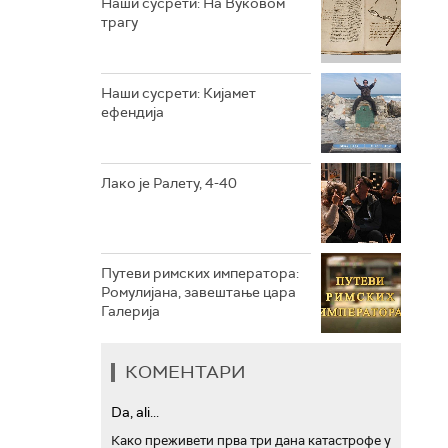
Наши сусрети: На Вуковом
трагу
РТС ТРЕЗОР
РТС МУЗИКА
Наши сусрети: Кијамет
ефендија
РТС ПОЛЕТАРАЦ
Лако је Ралету, 4-40
Путеви римских императора:
Ромулијана, завештање цара
Галерија
КОМЕНТАРИ
Da, ali...
Како преживети прва три дана катастрофе у