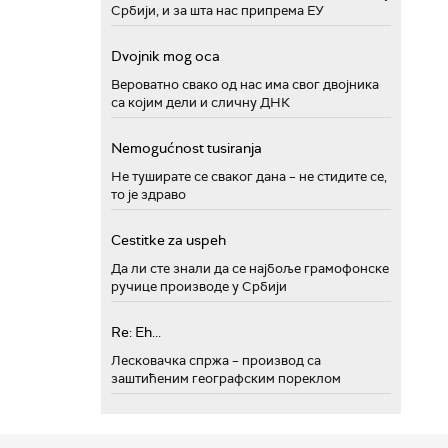
Србији, и за шта нас припрема ЕУ
Dvojnik mog oca
Вероватно свако од нас има свог двојника
са којим дели и сличну ДНК
Nemogućnost tusiranja
Не туширате се сваког дана – не стидите се,
то је здраво
Cestitke za uspeh
Да ли сте знали да се најбоље грамофонске
ручице производе у Србији
Re: Eh...
Лесковачка спржа – производ са
заштићеним географским пореклом