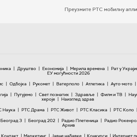
Преузмите РТС мобилну апли
|
|
|
|
оника
Друштво
Економија
Мерила времена
Рат у Украји
ЕУ могућности 2026
|
|
|
|
|
|
ис
Одбојка
Рукомет
Ватерполо
Атлетика
Ауто-мото
|
|
|
|
|
гијa
Путујемо
Свет познатих
Здравље
Филм и ТВ
Нау
|
хероје
Наизглед здрав
|
|
|
|
С Наука
РТС Драма
РТС Живот
РТС Класика
РТС Коло
|
|
|
 Београд 3
Београд 202
Радио Плетеница
Радио Рокенро
Архив
|
|
|
|
Контакт
Маркетинг
Јавне набавке
Конкурси
Интернет п