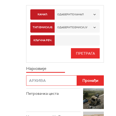
КАНАЛ:
ОДАБЕРИТЕ КАНАЛ
РТС 1
ТИП ЕМИСИЈЕ:
ОДАБЕРИТЕ ЕМИСИЈУ
РТС 2
СПОРТ
КЉУЧНА РЕЧ:
РТС 3
СЕРИЈА
РТС СВЕТ
ИНФО
Најновије
РТС НАУКА
ФИЛМ
РТС ДРАМА
Петровачка цеста
РТС ЖИВОТ
РТС КЛАСИКА
РТС КОЛО