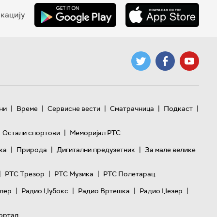
кацију
|
|
|
|
|
ни
Време
Сервисне вести
Сматрачница
Подкаст
|
Остали спортови
Меморијал РТС
|
|
|
ка
Природа
Дигитални предузетник
За мале велике
|
|
|
РТС Трезор
РТС Музика
РТС Полетарац
|
|
|
|
лер
Радио Џубокс
Радио Вртешка
Радио Џезер
ортал