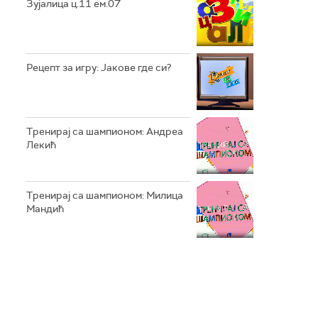
Зујалица ц.11 ем.07
Рецепт за игру: Јакове где си?
Тренирај са шампионом: Андреа
Лекић
Тренирај са шампионом: Милица
Мандић