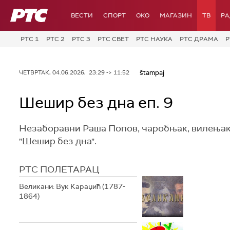
РТС
ВЕСТИ
СПОРТ
OKO
МАГАЗИН
ТВ
Р
РТС 1
РТС 2
РТС 3
РТС СВЕТ
РТС НАУКА
РТС ДРАМА
Р
štampaj
ЧЕТВРТАК, 04.06.2026, 23:29 -> 11:52
Шешир без дна еп. 9
Незаборавни Раша Попов‚ чаробњак, вилењак и 
"Шешир без дна".
РТС ПОЛЕТАРАЦ
Великани: Вук Караџић (1787-
1864)