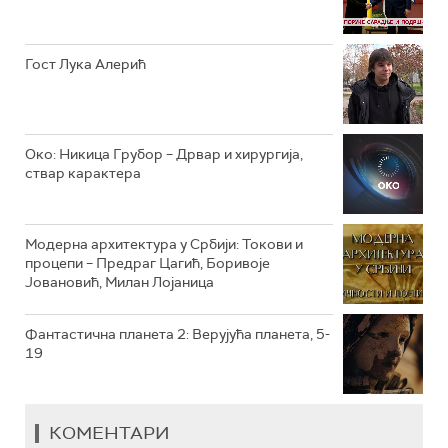
РТС КЛАСИКА
РТС КОЛО
Гост Лука Алерић
РТС ТРЕЗОР
РТС МУЗИКА
Око: Никица Грубор – Дрвар и хирургија,
ствар карактера
РТС ПОЛЕТАРАЦ
Модерна архитектура у Србији: Токови и
процепи – Предраг Цагић, Боривоје
Јовановић, Милан Лојаница
Фантастична планета 2: Верујућа планета, 5-
19
КОМЕНТАРИ