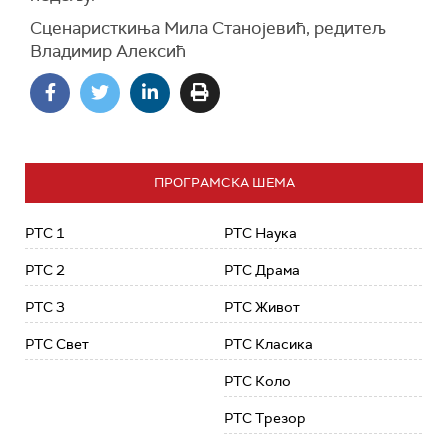
Сценаристкиња Мила Станојевић, редитељ
Владимир Алексић
ПРОГРАМСКА ШЕМА
РТС 1
РТС Наука
РТС 2
РТС Драма
РТС 3
РТС Живот
РТС Свет
РТС Класика
РТС Коло
РТС Трезор