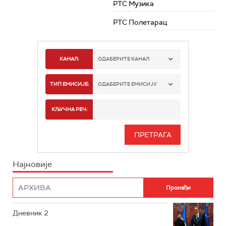
РТС Музика
РТС Полетарац
КАНАЛ:
ОДАБЕРИТЕ КАНАЛ
РТС 1
ТИП ЕМИСИЈЕ:
ОДАБЕРИТЕ ЕМИСИЈУ
РТС 2
СПОРТ
КЉУЧНА РЕЧ:
РТС 3
СЕРИЈА
РТС СВЕТ
ИНФО
Најновије
РТС НАУКА
ФИЛМ
РТС ДРАМА
Дневник 2
РТС ЖИВОТ