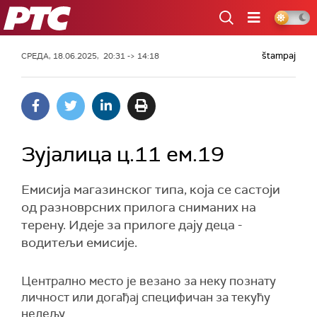
РТС
štampaj
СРЕДА, 18.06.2025, 20:31 -> 14:18
Зујалица ц.11 ем.19
Емисија магазинског типа, која се састоји
од разноврсних прилога сниманих на
терену. Идеје за прилоге дају деца -
водитељи емисије.
Централно место је везано за неку познату
личност или догађај специфичан за текућу
недељу.