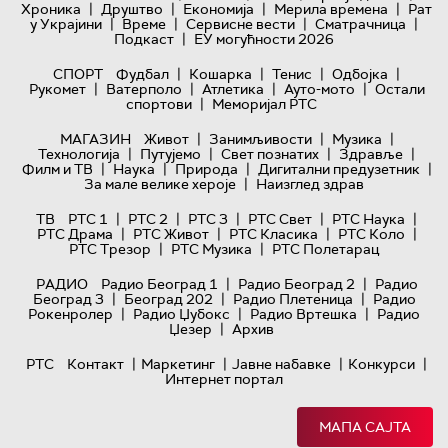
|
|
|
|
Хроника
Друштво
Економија
Мерила времена
Рат
|
|
|
|
у Украјини
Време
Сервисне вести
Сматрачница
|
Подкаст
ЕУ могућности 2026
|
|
|
|
СПОРТ
Фудбал
Кошарка
Тенис
Одбојка
|
|
|
|
Рукомет
Ватерполо
Атлетика
Ауто-мото
Остали
|
спортови
Меморијал РТС
|
|
|
МАГАЗИН
Живот
Занимљивости
Музика
|
|
|
|
Технологијa
Путујемо
Свет познатих
Здравље
|
|
|
|
Филм и ТВ
Наука
Природа
Дигитални предузетник
|
За мале велике хероје
Наизглед здрав
|
|
|
|
|
ТВ
РТС 1
РТС 2
РТС 3
РТС Свет
РТС Наука
|
|
|
|
РТС Драма
РТС Живот
РТС Класика
РТС Коло
|
|
РТС Трезор
РТС Музика
РТС Полетарац
|
|
РАДИО
Радио Београд 1
Радио Београд 2
Радио
|
|
|
Београд 3
Београд 202
Радио Плетеница
Радио
|
|
|
Рокенролер
Радио Џубокс
Радио Вртешка
Радио
|
Џезер
Архив
|
|
|
|
РТС
Контакт
Маркетинг
Јавне набавке
Конкурси
Интернет портал
МАПА САЈТА