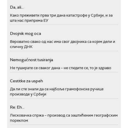
Da, ali...
Како преживети прва три дана катастрофе у Србији, и за
шта нас припрема ЕУ
Dvojnik mog oca
Вероватно свако од нас има свог двојника са којим дели и
сличну ДНК
Nemogućnost tusiranja
Не туширате се сваког дана – не стидите се, то је здраво
Cestitke za uspeh
Да ли сте знали да се најбоље грамофонске ручице
производе у Србији
Re: Eh...
Лесковачка спржа – производ са заштићеним географским
пореклом