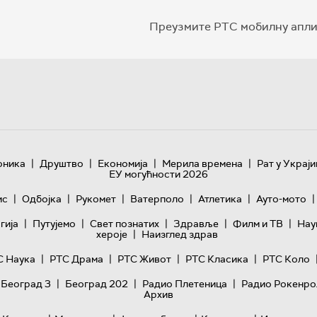
Преузмите РТС мобилну апли
|
|
|
|
оника
Друштво
Економија
Мерила времена
Рат у Украји
ЕУ могућности 2026
|
|
|
|
|
|
ис
Одбојка
Рукомет
Ватерполо
Атлетика
Ауто-мото
|
|
|
|
|
гијa
Путујемо
Свет познатих
Здравље
Филм и ТВ
Нау
|
хероје
Наизглед здрав
|
|
|
|
С Наука
РТС Драма
РТС Живот
РТС Класика
РТС Коло
|
|
|
 Београд 3
Београд 202
Радио Плетеница
Радио Рокенро
Архив