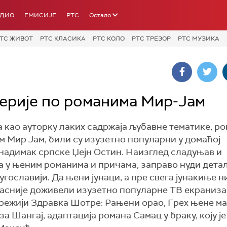
АДИО
ЕМИСИЈЕ
РТС
Остало
ТС ЖИВОТ
РТС КЛАСИКА
РТС КОЛО
РТС ТРЕЗОР
РТС МУЗИКА
серије по романима Мир-Јам
а као ауторку лаких садржаја љубавне тематике, р
 Мир Јам, били су изузетно популарни у домаћој
надимак српске Џејн Остин. Наизглед сладуњав и
а у њеним романима и причама, заправо нуди дета
гославији. Да њени јунаци, а пре свега јунакиње н
 касније доживели изузетно популарне ТВ екраниза
 режији Здравка Шотре: Рањени орао, Грех њене ма
 Шангај, адаптација романа Самац у браку, коју је