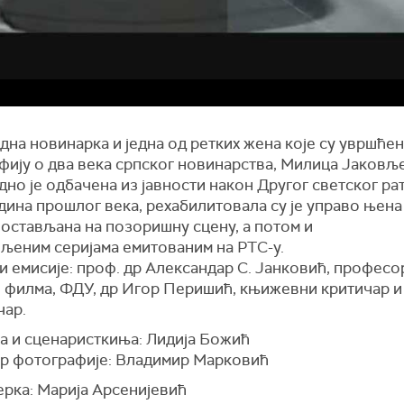
дна новинарка и једна од ретких жена које су увршћен
фију о два века српског новинарства, Милица Јаковљ
но је одбачена из јавности након Другог светског рат
дина прошлог века, рехабилитовала су је управо њена
постављана на позоришну сцену, а потом и
ољеним серијама емитованим на РТС-у.
и емисије: проф. др Александар С. Јанковић, професо
е филма, ФДУ, др Игор Перишић, књижевни критичар и
чар.
а и сценаристкиња: Лидија Божић
р фотографије: Владимир Марковић
рка: Марија Арсенијевић