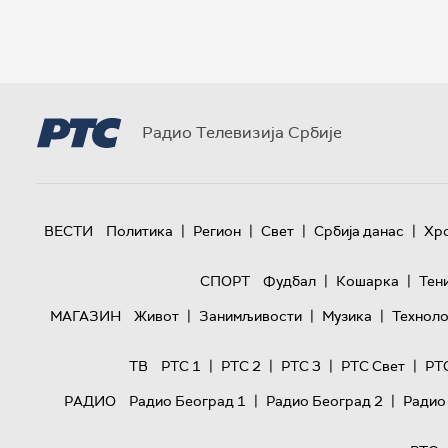
Радио Телевизија Србије
|
|
|
|
ВЕСТИ
Политика
Регион
Свет
Србија данас
Хр
|
|
СПОРТ
Фудбал
Кошарка
Тен
|
|
|
МАГАЗИН
Живот
Занимљивости
Музика
Техноло
|
|
|
|
ТВ
РТС 1
РТС 2
РТС 3
РТС Свет
РТ
|
|
РАДИО
Радио Београд 1
Радио Београд 2
Радио