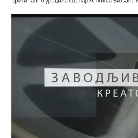
оригинално урадила сценаристкиња Биљана 