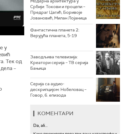
Модерна архитектура у
Србији: Токови и процепи –
Предраг Цагић, Боривоје
РТС ТРЕЗОР
Јовановић, Милан Лојаница
РТС МУЗИКА
Фантастична планета 2:
Верујућа планета, 5-19
РТС ПОЛЕТАРАЦ
е у
евић
Заводљива телевизија:
а. Тек од
Креатори серија – ТВ серија
 дела –
Бањица
Серија са аудио-
р
дескрипцијом: Нобеловац –
Говор, 6. епизода
КОМЕНТАРИ
Da, ali...
Како преживети прва три дана катастрофе у