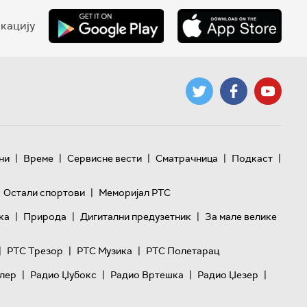
кацију
|
|
|
|
|
ни
Време
Сервисне вести
Сматрачница
Подкаст
|
Остали спортови
Меморијал РТС
|
|
|
ка
Природа
Дигитални предузетник
За мале велике
|
|
|
РТС Трезор
РТС Музика
РТС Полетарац
|
|
|
|
лер
Радио Џубокс
Радио Вртешка
Радио Џезер