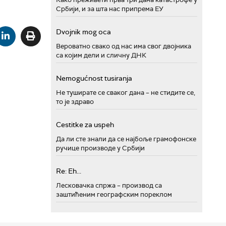
Србији, и за шта нас припрема ЕУ
Dvojnik mog oca
Вероватно свако од нас има свог двојника
са којим дели и сличну ДНК
Nemogućnost tusiranja
Не туширате се сваког дана – не стидите се,
то је здраво
Cestitke za uspeh
Да ли сте знали да се најбоље грамофонске
ручице производе у Србији
Re: Eh...
Лесковачка спржа – производ са
заштићеним географским пореклом