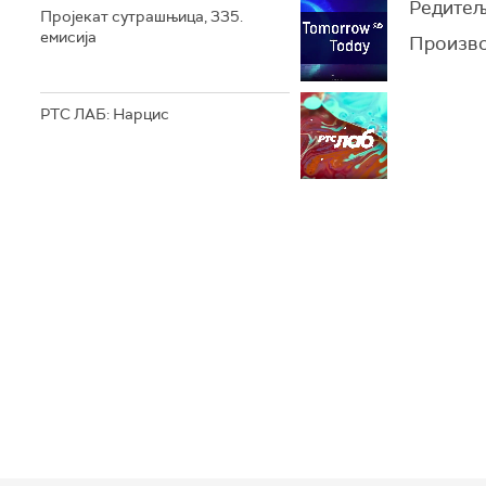
Редитељ
Пројекат сутрашњица, 335.
емисија
Произво
РТС ЛАБ: Нарцис