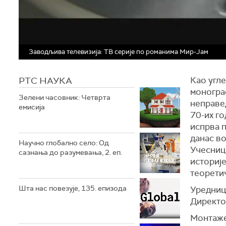
Заводљива телевизија: ТВ серије по романима Мир-Јам
РТС НАУКА
Као угле
моногра
Зелени часовник: Четврта
неправед
емисија
70-их го
испрва 
данас в
Научно глобално село: Од
Учесниц
сазнања до разумевања, 2. еп.
историј
теорети
Шта нас повезује, 135. епизода
Уредниц
Директо
Монтаже