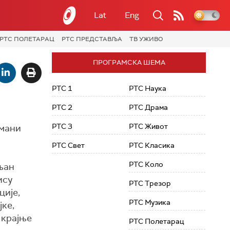
Lat
Eng
РТС ПОЛЕТАРАЦ
РТС ПРЕДСТАВЉА
ТВ УЖИВО
ПРОГРАМСКА ШЕМА
РТС 1
РТС Наука
РТС 2
РТС Драма
РТС 3
РТС Живот
омани
РТС Свет
РТС Класика
РТС Коло
љан
ису
РТС Трезор
ције,
РТС Музика
јке,
 крајње
РТС Полетарац