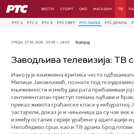
РТС
ВЕСТИ
СПОРТ
OKO
МАГАЗИН
ТВ
Р
РТС 1
РТС 2
РТС 3
РТС СВЕТ
РТС НАУКА
РТС ДРАМА
Р
štampaj
СРЕДА, 27.05.2026, 23:08 -> 19:03
Заводљива телевизија: ТВ 
Иако ју је књижевна критика често одбацивал
Милице Јаковљевић, познате под псеудонимом
књижевности између два рата прибавивши јој 
сентименталан приступ темама љубави и брак
приказ живота грађанске класе у међуратној Ју
застарели, доказ је и чињеница да су чак век
између осталих серије урађене у адаптацији и
Непобедиво срце, као и ТВ драма Брод плови за