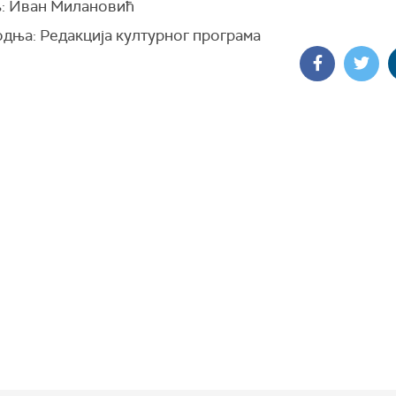
: Иван Милановић
дња: Редакција културног програма