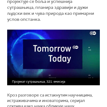
пројектује се боља и успешнија
сутрашњица, планира здравији и дужи
људски век и чува природа као примарни
услов опстанка.
Пројекат сутрашњица, 321. емисија
Кроз разговоре са истакнутим научницима,
истраживачима и иноваторима, серијал
открива како наука обликује нашу