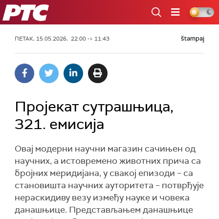
РТС
štampaj
ПЕТАК, 15.05.2026, 22:00 -> 11:43
Пројекат сутрашњица,
321. емисија
Овај модерни научни магазин сачињен од
научних, а истовремено животних прича са
бројних меридијана, у свакој епизоди – са
становишта научних ауторитета – потврђује
нераскидиву везу између науке и човека
данашњице. Представљањем данашњице