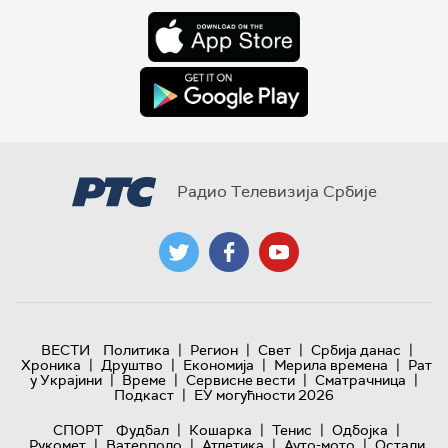
Радио Телевизија Србије
|
|
|
|
ВЕСТИ
Политика
Регион
Свет
Србија данас
|
|
|
|
Хроника
Друштво
Економија
Мерила времена
Рат
|
|
|
|
у Украјини
Време
Сервисне вести
Сматрачница
|
Подкаст
ЕУ могућности 2026
|
|
|
|
СПОРТ
Фудбал
Кошарка
Тенис
Одбојка
|
|
|
|
Рукомет
Ватерполо
Атлетика
Ауто-мото
Остали