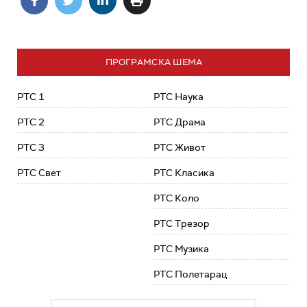
ПРОГРАМСКА ШЕМА
РТС 1
РТС Наука
РТС 2
РТС Драма
РТС 3
РТС Живот
РТС Свет
РТС Класика
РТС Коло
РТС Трезор
РТС Музика
РТС Полетарац