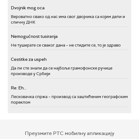
Dvojnik mog oca
Вероватно свако од нас има свог двојника са којим дели и
сличну ДНК
Nemogućnost tusiranja
Не туширате се сваког дана – не стидите се, то је здраво
Cestitke za uspeh
Да ли сте знали да се најбоље грамофонске ручице
производе у Србији
Re: Eh...
Лесковачка спржа – производ са заштићеним географским
пореклом
Преузмите РТС мобилну апликацију