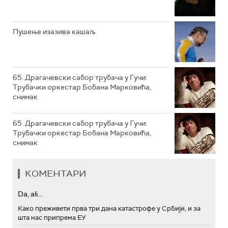
РТС ТРЕЗОР
РТС МУЗИКА
Пушење изазива кашаљ
РТС ПОЛЕТАРАЦ
65. Драгачевски сабор трубача у Гучи:
Трубачки оркестар Бобана Марковића,
снимак
65. Драгачевски сабор трубача у Гучи:
Трубачки оркестар Бобана Марковића,
снимак
КОМЕНТАРИ
Da, ali...
Како преживети прва три дана катастрофе у Србији, и за
шта нас припрема ЕУ