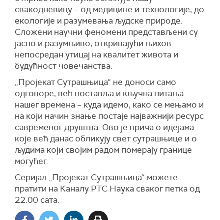
свакодневицу – од медицине и технологије, до
екологије и разумевања људске природе.
Сложени научни феномени представљени су
јасно и разумљиво, откривајући њихов
непосредан утицај на квалитет живота и
будућност човечанства.
„Пројекат Сутрашњица“ не доноси само
одговоре, већ поставља и кључна питања
нашег времена – куда идемо, како се мењамо и
на који начин знање постаје најважнији ресурс
савременог друштва. Ово је прича о идејама
које већ данас обликују свет сутрашњице и о
људима који својим радом померају границе
могућег.
Серијал „Пројекат Сутрашњица“ можете
пратити на Каналу РТС Наука сваког петка од
22.00 сата.