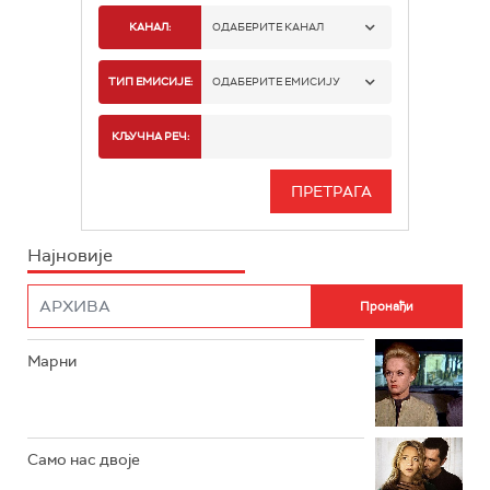
КАНАЛ:
ОДАБЕРИТЕ КАНАЛ
РТС 1
ТИП ЕМИСИЈЕ:
ОДАБЕРИТЕ ЕМИСИЈУ
РТС 2
СПОРТ
КЉУЧНА РЕЧ:
РТС 3
СЕРИЈА
РТС СВЕТ
ИНФО
Најновије
РТС НАУКА
ФИЛМ
РТС ДРАМА
Марни
РТС ЖИВОТ
РТС КЛАСИКА
РТС КОЛО
Само нас двоје