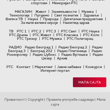
|
спортови
Меморијал РТС
|
|
|
МАГАЗИН
Живот
Занимљивости
Музика
|
|
|
|
Технологијa
Путујемо
Свет познатих
Здравље
|
|
|
|
Филм и ТВ
Наука
Природа
Дигитални предузетник
|
За мале велике хероје
Наизглед здрав
|
|
|
|
|
ТВ
РТС 1
РТС 2
РТС 3
РТС Свет
РТС Наука
|
|
|
|
РТС Драма
РТС Живот
РТС Класика
РТС Коло
|
|
РТС Трезор
РТС Музика
РТС Полетарац
|
|
РАДИО
Радио Београд 1
Радио Београд 2
Радио
|
|
|
Београд 3
Београд 202
Радио Плетеница
Радио
|
|
|
Рокенролер
Радио Џубокс
Радио Вртешка
Радио
|
Џезер
Архив
|
|
|
|
РТС
Контакт
Маркетинг
Јавне набавке
Конкурси
Интернет портал
МАПА САЈТА
Приватност
Copyright
Правила употребе садржаја
Мапа
|
|
|
сајта