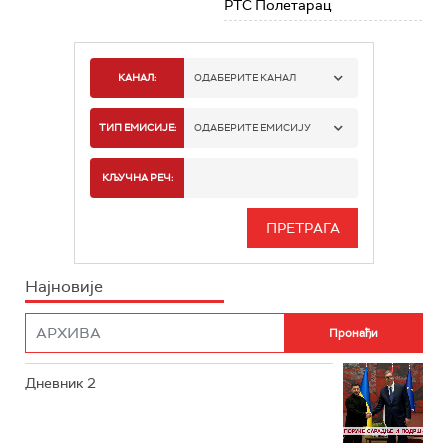
РТС Полетарац
КАНАЛ:
ОДАБЕРИТЕ КАНАЛ
РТС 1
ТИП ЕМИСИЈЕ:
ОДАБЕРИТЕ ЕМИСИЈУ
РТС 2
СПОРТ
КЉУЧНА РЕЧ:
РТС 3
СЕРИЈА
РТС СВЕТ
ИНФО
Најновије
РТС НАУКА
ФИЛМ
РТС ДРАМА
Дневник 2
РТС ЖИВОТ
РТС КЛАСИКА