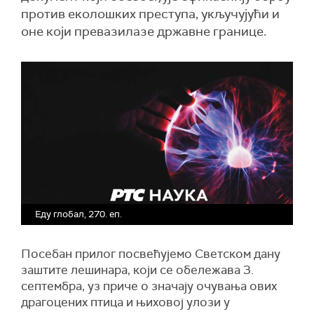
против еколошких преступа, укључујући и
оне који превазилазе државне границе.
Еду глобал, 270. еп.
Посебан прилог посвећујемо Светском дану
заштите лешинара, који се обележава 3.
септембра, уз приче о значају очувања ових
драгоцених птица и њиховој улози у