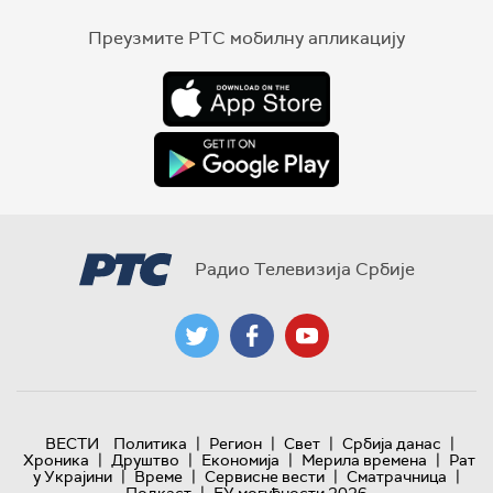
Преузмите РТС мобилну апликацију
Радио Телевизија Србије
|
|
|
|
ВЕСТИ
Политика
Регион
Свет
Србија данас
|
|
|
|
Хроника
Друштво
Економија
Мерила времена
Рат
|
|
|
|
у Украјини
Време
Сервисне вести
Сматрачница