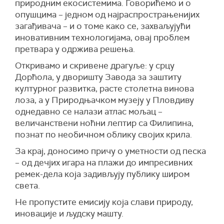
природним екосистемима. Говорићемо и о
опушцима – једном од најраспрострањенијих
загађивача – и о томе како се, захваљујући
иновативним технологијама, овај проблем
претвара у одржива решења.
Откривамо и скривене драгуље: у срцу
Дорћола, у дворишту Завода за заштиту
културног развитка, расте столетна винова
лоза, а у Природњачком музеју у Пловдиву
однедавно се налази атлас мољац –
величанствени ноћни лептир са Филипина,
познат по необичном облику својих крила.
За крај, доносимо причу о уметности од песка
– од дечјих игара на плажи до импресивних
ремек-дела која задивљују публику широм
света.
Не пропустите емисију која слави природу,
иновације и људску машту.