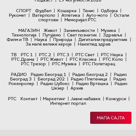
|
Подкаст
ЕУ могућности 2026
|
|
|
|
СПОРТ
Фудбал
Кошарка
Тенис
Одбојка
|
|
|
|
Рукомет
Ватерполо
Атлетика
Ауто-мото
Остали
|
спортови
Меморијал РТС
|
|
|
МАГАЗИН
Живот
Занимљивости
Музика
|
|
|
|
Технологијa
Путујемо
Свет познатих
Здравље
|
|
|
|
Филм и ТВ
Наука
Природа
Дигитални предузетник
|
За мале велике хероје
Наизглед здрав
|
|
|
|
|
ТВ
РТС 1
РТС 2
РТС 3
РТС Свет
РТС Наука
|
|
|
|
РТС Драма
РТС Живот
РТС Класика
РТС Коло
|
|
РТС Трезор
РТС Музика
РТС Полетарац
|
|
РАДИО
Радио Београд 1
Радио Београд 2
Радио
|
|
|
Београд 3
Београд 202
Радио Плетеница
Радио
|
|
|
Рокенролер
Радио Џубокс
Радио Вртешка
Радио
|
Џезер
Архив
|
|
|
|
РТС
Контакт
Маркетинг
Јавне набавке
Конкурси
Интернет портал
МАПА САЈТА