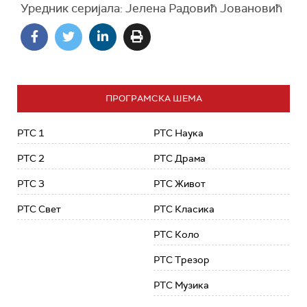
Уредник серијала: Јелена Радовић Јовановић
ПРОГРАМСКА ШЕМА
РТС 1
РТС Наука
РТС 2
РТС Драма
РТС 3
РТС Живот
РТС Свет
РТС Класика
РТС Коло
РТС Трезор
РТС Музика