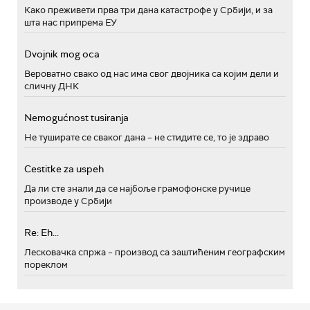
Како преживети прва три дана катастрофе у Србији, и за
шта нас припрема ЕУ
Dvojnik mog oca
Вероватно свако од нас има свог двојника са којим дели и
сличну ДНК
Nemogućnost tusiranja
Не туширате се сваког дана – не стидите се, то је здраво
Cestitke za uspeh
Да ли сте знали да се најбоље грамофонске ручице
производе у Србији
Re: Eh...
Лесковачка спржа – производ са заштићеним географским
пореклом