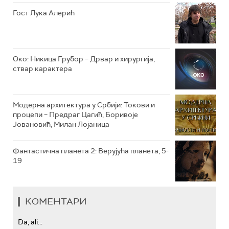
РТС КОЛО
Гост Лука Алерић
РТС ТРЕЗОР
РТС МУЗИКА
Око: Никица Грубор – Дрвар и хирургија,
ствар карактера
РТС ПОЛЕТАРАЦ
Модерна архитектура у Србији: Токови и
процепи – Предраг Цагић, Боривоје
Јовановић, Милан Лојаница
Фантастична планета 2: Верујућа планета, 5-
19
КОМЕНТАРИ
Da, ali...