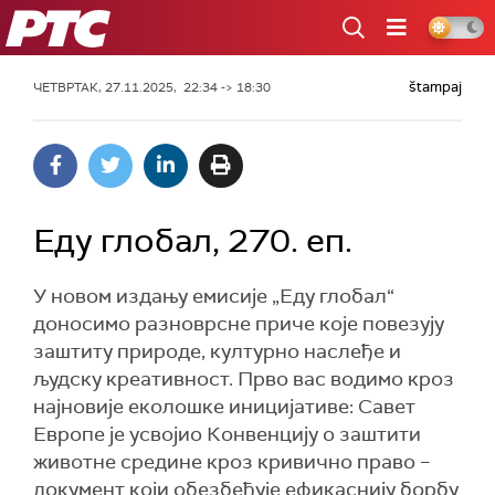
РТС
štampaj
ЧЕТВРТАК, 27.11.2025, 22:34 -> 18:30
Еду глобал, 270. еп.
У новом издању емисије „Еду глобал“
доносимо разноврсне приче које повезују
заштиту природе, културно наслеђе и
људску креативност. Прво вас водимо кроз
најновије еколошке иницијативе: Савет
Европе је усвојио Конвенцију о заштити
животне средине кроз кривично право –
документ који обезбеђује ефикаснију борбу