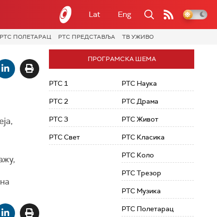
Lat
Eng
РТС ПОЛЕТАРАЦ
РТС ПРЕДСТАВЉА
ТВ УЖИВО
ПРОГРАМСКА ШЕМА
РТС 1
РТС Наука
РТС 2
РТС Драма
РТС 3
РТС Живот
ја,
РТС Свет
РТС Класика
РТС Коло
ажу,
РТС Трезор
на
РТС Музика
РТС Полетарац