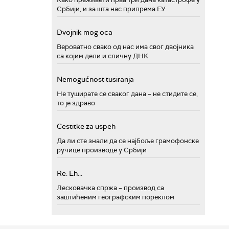
Србији, и за шта нас припрема ЕУ
Dvojnik mog oca
Вероватно свако од нас има свог двојника
са којим дели и сличну ДНК
Nemogućnost tusiranja
Не туширате се сваког дана – не стидите се,
то је здраво
Cestitke za uspeh
Да ли сте знали да се најбоље грамофонске
ручице производе у Србији
Re: Eh...
Лесковачка спржа – производ са
заштићеним географским пореклом