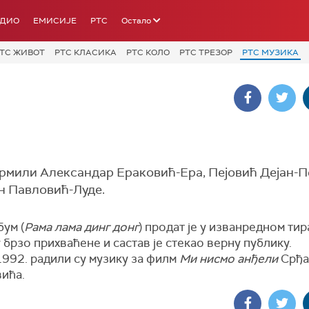
АДИО
ЕМИСИЈЕ
РТС
Остало
ТС ЖИВОТ
РТС КЛАСИКА
РТС КОЛО
РТС ТРЕЗОР
РТС МУЗИКА
ормили Александар Ераковић-Ера, Пејовић Дејан-Пе
н Павловић-Луде.
ум (
Рама лама динг донг
) продат је у изванредном тир
 брзо прихваћене и састав је стекао верну публику.
1992. радили су музику за филм
Ми нисмо анђели
Срђа
вића.