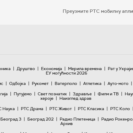
Преузмите РТС мобилну апли
|
|
|
|
оника
Друштво
Економија
Мерила времена
Рат у Украји
ЕУ могућности 2026
|
|
|
|
|
|
ис
Одбојка
Рукомет
Ватерполо
Атлетика
Ауто-мото
|
|
|
|
|
гијa
Путујемо
Свет познатих
Здравље
Филм и ТВ
Нау
|
хероје
Наизглед здрав
|
|
|
|
С Наука
РТС Драма
РТС Живот
РТС Класика
РТС Коло
|
|
|
 Београд 3
Београд 202
Радио Плетеница
Радио Рокенро
Архив