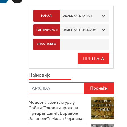
КАНАЛ:
ОДАБЕРИТЕ КАНАЛ
РТС 1
ТИП ЕМИСИЈЕ:
ОДАБЕРИТЕ ЕМИСИЈУ
РТС 2
СПОРТ
КЉУЧНА РЕЧ:
РТС 3
СЕРИЈА
РТС СВЕТ
ИНФО
Најновије
РТС НАУКА
ФИЛМ
РТС ДРАМА
Модерна архитектура у
РТС ЖИВОТ
Србији: Токови и процепи –
Предраг Цагић, Боривоје
РТС КЛАСИКА
Јовановић, Милан Лојаница
РТС КОЛО