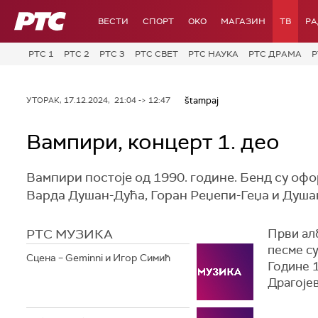
РТС
ВЕСТИ
СПОРТ
OKO
МАГАЗИН
ТВ
Р
РТС 1
РТС 2
РТС 3
РТС СВЕТ
РТС НАУКА
РТС ДРАМА
Р
štampaj
УТОРАК, 17.12.2024, 21:04 -> 12:47
Вампири, концерт 1. део
Вампири постоје од 1990. године. Бенд су оф
Варда Душан-Дућа, Горан Реџепи-Геџа и Душа
РТС МУЗИКА
Први алб
песме су
Сцена – Geminni и Игор Симић
Године 
Драгоје