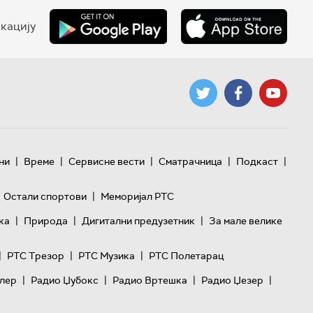
кацију
|
|
|
|
|
ни
Време
Сервисне вести
Сматрачница
Подкаст
|
Остали спортови
Меморијал РТС
|
|
|
ка
Природа
Дигитални предузетник
За мале велике
|
|
|
РТС Трезор
РТС Музика
РТС Полетарац
|
|
|
|
лер
Радио Џубокс
Радио Вртешка
Радио Џезер