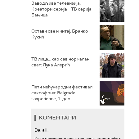
Заводљива телевизија:
Креатори серија – ТВ серија
РТС ТРЕЗОР
Бањица
РТС МУЗИКА
Остави све и читај: Бранко
Кукић
РТС ПОЛЕТАРАЦ
ТВ лица… као сав нормалан
свет: Лука Алерић
Пети међународни фестивал
саксофона: Belgrade
saxperience, 1. део
КОМЕНТАРИ
Da, ali...
Како преживети прва три дана катастрофе у