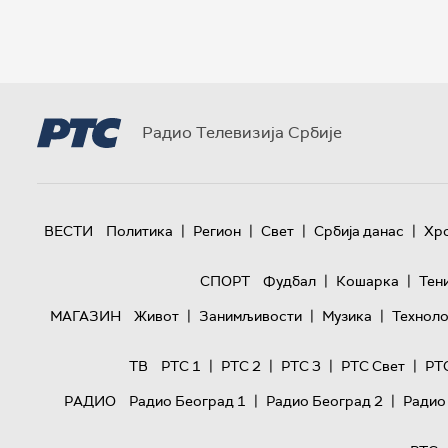
Радио Телевизија Србије
|
|
|
|
ВЕСТИ
Политика
Регион
Свет
Србија данас
Хр
|
|
СПОРТ
Фудбал
Кошарка
Тен
|
|
|
МАГАЗИН
Живот
Занимљивости
Музика
Техноло
|
|
|
|
ТВ
РТС 1
РТС 2
РТС 3
РТС Свет
РТ
|
|
РАДИО
Радио Београд 1
Радио Београд 2
Радио