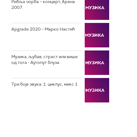
Рибља чорба – концерт, Арена
2007.
Apgrade 2020 – Марко Настић
Музика, љубав, страст или више
од тога - Аутопут блуза
Три боје звука: 1. циклус, микс 1