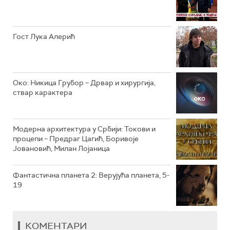
РТС КЛАСИКА
РТС КОЛО
Гост Лука Алерић
РТС ТРЕЗОР
РТС МУЗИКА
Око: Никица Грубор – Дрвар и хирургија,
ствар карактера
РТС ПОЛЕТАРАЦ
Модерна архитектура у Србији: Токови и
процепи – Предраг Цагић, Боривоје
Јовановић, Милан Лојаница
Фантастична планета 2: Верујућа планета, 5-
19
КОМЕНТАРИ