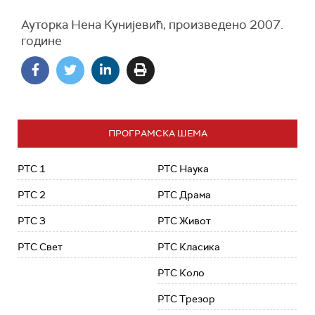
Ауторка Нена Кунијевић
, п
роизведено 200
7
.
године
ПРОГРАМСКА ШЕМА
РТС 1
РТС Наука
РТС 2
РТС Драма
РТС 3
РТС Живот
РТС Свет
РТС Класика
РТС Коло
РТС Трезор