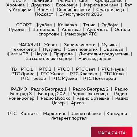
|
|
|
|
ВЕСТИ
Политика
Регион
Свет
Србија данас
|
|
|
|
Хроника
Друштво
Економија
Мерила времена
Рат
|
|
|
|
у Украјини
Време
Сервисне вести
Сматрачница
|
Подкаст
ЕУ могућности 2026
|
|
|
|
СПОРТ
Фудбал
Кошарка
Тенис
Одбојка
|
|
|
|
Рукомет
Ватерполо
Атлетика
Ауто-мото
Остали
|
спортови
Меморијал РТС
|
|
|
МАГАЗИН
Живот
Занимљивости
Музика
|
|
|
|
Технологијa
Путујемо
Свет познатих
Здравље
|
|
|
|
Филм и ТВ
Наука
Природа
Дигитални предузетник
|
За мале велике хероје
Наизглед здрав
|
|
|
|
|
ТВ
РТС 1
РТС 2
РТС 3
РТС Свет
РТС Наука
|
|
|
|
РТС Драма
РТС Живот
РТС Класика
РТС Коло
|
|
РТС Трезор
РТС Музика
РТС Полетарац
|
|
РАДИО
Радио Београд 1
Радио Београд 2
Радио
|
|
|
Београд 3
Београд 202
Радио Плетеница
Радио
|
|
|
Рокенролер
Радио Џубокс
Радио Вртешка
Радио
|
Џезер
Архив
|
|
|
|
РТС
Контакт
Маркетинг
Јавне набавке
Конкурси
Интернет портал
МАПА САЈТА