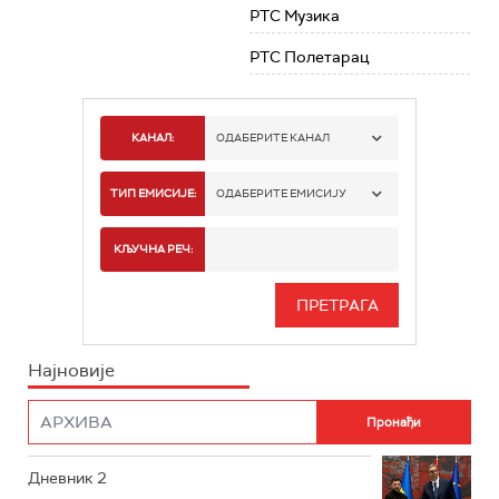
РТС Музика
РТС Полетарац
КАНАЛ:
ОДАБЕРИТЕ КАНАЛ
РТС 1
ТИП ЕМИСИЈЕ:
ОДАБЕРИТЕ ЕМИСИЈУ
РТС 2
СПОРТ
КЉУЧНА РЕЧ:
РТС 3
СЕРИЈА
РТС СВЕТ
ИНФО
Најновије
РТС НАУКА
ФИЛМ
РТС ДРАМА
Дневник 2
РТС ЖИВОТ