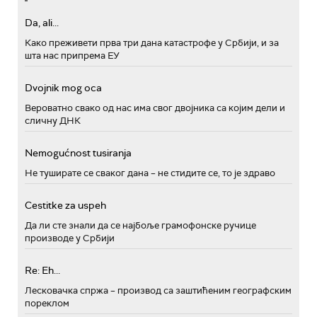
Da, ali...
Како преживети прва три дана катастрофе у Србији, и за
шта нас припрема ЕУ
Dvojnik mog oca
Вероватно свако од нас има свог двојника са којим дели и
сличну ДНК
Nemogućnost tusiranja
Не туширате се сваког дана – не стидите се, то је здраво
Cestitke za uspeh
Да ли сте знали да се најбоље грамофонске ручице
производе у Србији
Re: Eh...
Лесковачка спржа – производ са заштићеним географским
пореклом