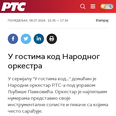
РТС
štampaj
ПОНЕДЕЉАК, 08.07.2024, 22:35 -> 17:34
У гостима код Народног
оркестра
У серијалу ''У гостима код...'' домаћин je
Народни оркестар РТС-а под управом
Љубише Павковића. Оркестар је најлепшим
нумерама представио своје
инструменталне солисте и певаче са којима
често сарађује.