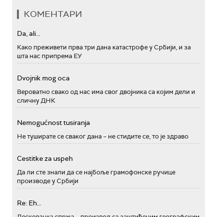
КОМЕНТАРИ
Da, ali...
Како преживети прва три дана катастрофе у Србији, и за
шта нас припрема ЕУ
Dvojnik mog oca
Вероватно свако од нас има свог двојника са којим дели и
сличну ДНК
Nemogućnost tusiranja
Не туширате се сваког дана – не стидите се, то је здраво
Cestitke za uspeh
Да ли сте знали да се најбоље грамофонске ручице
производе у Србији
Re: Eh...
Лесковачка спржа – производ са заштићеним географским