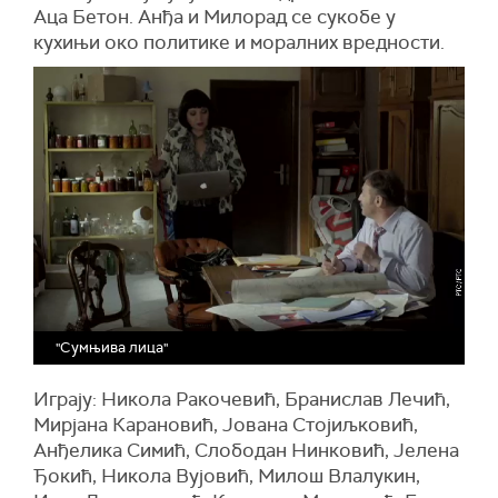
Аца Бетон. Анђа и Милорад се сукобе у
кухињи око политике и моралних вредности.
"Сумњива лица"
Играју: Никола Ракочевић, Бранислав Лечић,
Мирјана Карановић, Јована Стојиљковић,
Анђелика Симић, Слободан Нинковић, Јелена
Ђокић, Никола Вујовић, Милош Влалукин,