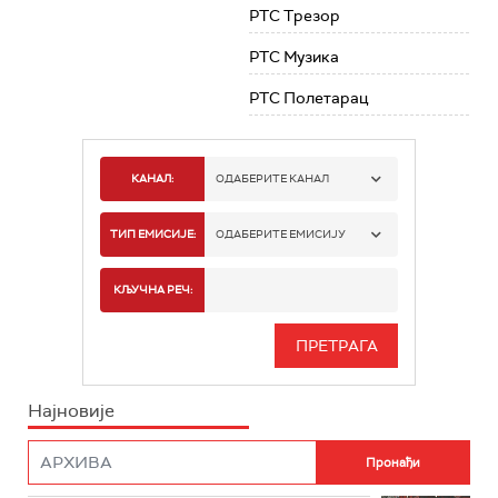
РТС Трезор
РТС Музика
РТС Полетарац
КАНАЛ:
ОДАБЕРИТЕ КАНАЛ
РТС 1
ТИП ЕМИСИЈЕ:
ОДАБЕРИТЕ ЕМИСИЈУ
РТС 2
СПОРТ
КЉУЧНА РЕЧ:
РТС 3
СЕРИЈА
РТС СВЕТ
ИНФО
Најновије
РТС НАУКА
ФИЛМ
РТС ДРАМА