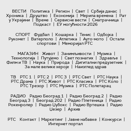
|
|
|
|
ВЕСТИ
Политика
Регион
Свет
Србија данас
|
|
|
|
Хроника
Друштво
Економија
Мерила времена
Рат
|
|
|
|
у Украјини
Време
Сервисне вести
Сматрачница
|
Подкаст
ЕУ могућности 2026
|
|
|
|
СПОРТ
Фудбал
Кошарка
Тенис
Одбојка
|
|
|
|
Рукомет
Ватерполо
Атлетика
Ауто-мото
Остали
|
спортови
Меморијал РТС
|
|
|
МАГАЗИН
Живот
Занимљивости
Музика
|
|
|
|
Технологијa
Путујемо
Свет познатих
Здравље
|
|
|
|
Филм и ТВ
Наука
Природа
Дигитални предузетник
|
За мале велике хероје
Наизглед здрав
|
|
|
|
|
ТВ
РТС 1
РТС 2
РТС 3
РТС Свет
РТС Наука
|
|
|
|
РТС Драма
РТС Живот
РТС Класика
РТС Коло
|
|
РТС Трезор
РТС Музика
РТС Полетарац
|
|
РАДИО
Радио Београд 1
Радио Београд 2
Радио
|
|
|
Београд 3
Београд 202
Радио Плетеница
Радио
|
|
|
Рокенролер
Радио Џубокс
Радио Вртешка
Радио
|
Џезер
Архив
|
|
|
|
РТС
Контакт
Маркетинг
Јавне набавке
Конкурси
Интернет портал