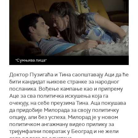
"Сумњива лица"
Доктор Пузигаћа и Тина саопштавају Аци да ће
бити кандидат њихове странке за народног
посланика. Вођење кампање као и припрему
Аце за сва политичка искушења која га
очекују, на себе преузима Тина. Аца покушава
да придобије Милорада за своју политичку
опцију, али без успеха. Милорад је у новом
политичком ангажману видео прилику за
тријумфални повратак у Београд и не жели