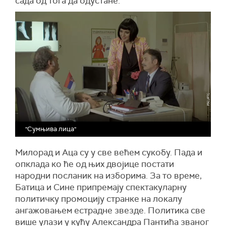
сада од тога да одустане.
"Сумњива лица"
Милорад и Аца су у све већем сукобу. Пада и
опклада ко ће од њих двојице постати
народни посланик на изборима. За то време,
Батица и Сине припремају спектакуларну
политичку промоцију странке на локалу
ангажовањем естрадне звезде. Политика све
више улази у кућу Александра Пантића званог