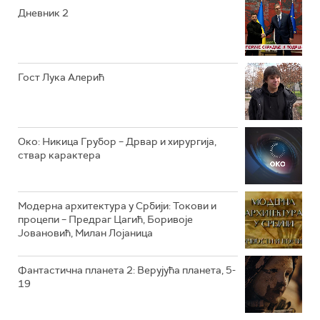
Дневник 2
РТС ЖИВОТ
РТС КЛАСИКА
РТС КОЛО
Гост Лука Алерић
РТС ТРЕЗОР
РТС МУЗИКА
Око: Никица Грубор – Дрвар и хирургија,
ствар карактера
РТС ПОЛЕТАРАЦ
Модерна архитектура у Србији: Токови и
процепи – Предраг Цагић, Боривоје
Јовановић, Милан Лојаница
Фантастична планета 2: Верујућа планета, 5-
19