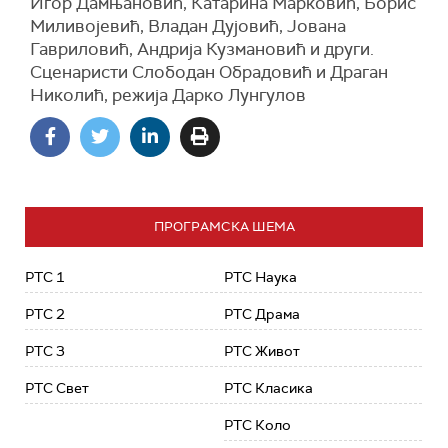
Игор Дамњановић, Катарина Марковић, Борис
Миливојевић, Владан Дујовић, Јована
Гавриловић, Андрија Кузмановић и други.
Сценаристи Слободан Обрадовић и Драган
Николић, режија Дарко Лунгулов
ПРОГРАМСКА ШЕМА
РТС 1
РТС Наука
РТС 2
РТС Драма
РТС 3
РТС Живот
РТС Свет
РТС Класика
РТС Коло