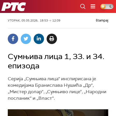
РТС
štampaj
УТОРАК, 05.05.2026, 18:53 -> 12:09
Сумњива лица 1, 33. и 34.
епизода
Серија „Сумњива лица“ инспирисана је
комедијама Бранислава Нушића „Др“,
„Мистер долар“, „Сумњиво лице“, „Народни
посланик“ и „Власт“.