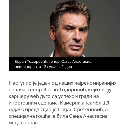
Зоран Тодоровић, тенор, Сања Анастасиа,
мецоспоран, и 13 гудача, 2. део
Наступио је један од наших најреномиранијих
певача, тенор Зоран Тодоровић, који своју
каријеру већ дуго са успехом гради на
иностраним сценама. Камерни ансамбл
13
гудача
предводио је Срђан Сретеновић, а
специјална гошћа је била Сања Анастасиа,
мецосопран.