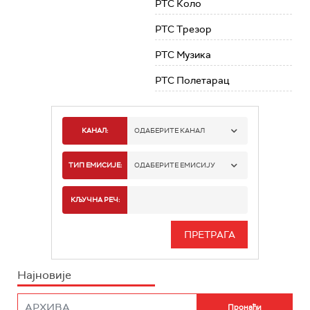
РТС Коло
РТС Трезор
РТС Музика
РТС Полетарац
КАНАЛ:
ОДАБЕРИТЕ КАНАЛ
РТС 1
ТИП ЕМИСИЈЕ:
ОДАБЕРИТЕ ЕМИСИЈУ
РТС 2
СПОРТ
КЉУЧНА РЕЧ:
РТС 3
СЕРИЈА
РТС СВЕТ
ИНФО
Најновије
РТС НАУКА
ФИЛМ