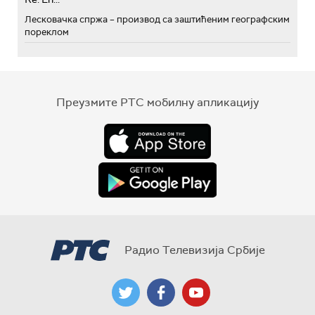
Лесковачка спржа – производ са заштићеним географским
пореклом
Преузмите РТС мобилну апликацију
Радио Телевизија Србије