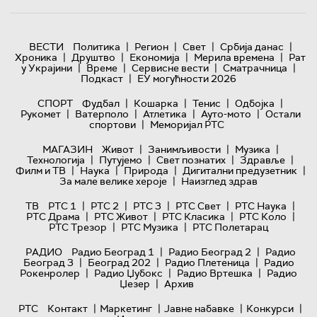
|
|
|
|
ВЕСТИ
Политика
Регион
Свет
Србија данас
|
|
|
|
Хроника
Друштво
Економија
Мерила времена
Рат
|
|
|
|
у Украјини
Време
Сервисне вести
Сматрачница
|
Подкаст
ЕУ могућности 2026
|
|
|
|
СПОРТ
Фудбал
Кошарка
Тенис
Одбојка
|
|
|
|
Рукомет
Ватерполо
Атлетика
Ауто-мото
Остали
|
спортови
Меморијал РТС
|
|
|
МАГАЗИН
Живот
Занимљивости
Музика
|
|
|
|
Технологијa
Путујемо
Свет познатих
Здравље
|
|
|
|
Филм и ТВ
Наука
Природа
Дигитални предузетник
|
За мале велике хероје
Наизглед здрав
|
|
|
|
|
ТВ
РТС 1
РТС 2
РТС 3
РТС Свет
РТС Наука
|
|
|
|
РТС Драма
РТС Живот
РТС Класика
РТС Коло
|
|
РТС Трезор
РТС Музика
РТС Полетарац
|
|
РАДИО
Радио Београд 1
Радио Београд 2
Радио
|
|
|
Београд 3
Београд 202
Радио Плетеница
Радио
|
|
|
Рокенролер
Радио Џубокс
Радио Вртешка
Радио
|
Џезер
Архив
|
|
|
|
РТС
Контакт
Маркетинг
Јавне набавке
Конкурси