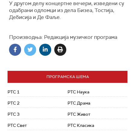
У другом делу концертне вечери, изведени су
одабрани одломци из дела Бизеа, Тостија,
Дебисија и Де Фаље.
Производња: Редакција музичког програма
ПРОГРАМСКА ШЕМА
РТС 1
РТС Наука
РТС 2
РТС Драма
РТС 3
РТС Живот
РТС Свет
РТС Класика