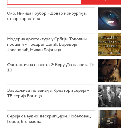
РТС ДРАМА
Око: Никица Грубор – Дрвар и хирургија,
РТС ЖИВОТ
ствар карактера
РТС КЛАСИКА
РТС КОЛО
Модерна архитектура у Србији: Токови и
процепи – Предраг Цагић, Боривоје
Јовановић, Милан Лојаница
РТС ТРЕЗОР
РТС МУЗИКА
Фантастична планета 2: Верујућа планета, 5-
19
РТС ПОЛЕТАРАЦ
Заводљива телевизија: Креатори серија –
ТВ серија Бањица
Серија са аудио-дескрипцијом: Нобеловац –
Говор, 6. епизода