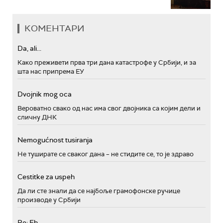
КОМЕНТАРИ
Da, ali...
Како преживети прва три дана катастрофе у Србији, и за
шта нас припрема ЕУ
Dvojnik mog oca
Вероватно свако од нас има свог двојника са којим дели и
сличну ДНК
Nemogućnost tusiranja
Не туширате се сваког дана – не стидите се, то је здраво
Cestitke za uspeh
Да ли сте знали да се најбоље грамофонске ручице
производе у Србији
Re: Eh...