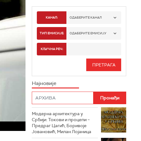
КАНАЛ:
ОДАБЕРИТЕ КАНАЛ
РТС 1
ТИП ЕМИСИЈЕ:
ОДАБЕРИТЕ ЕМИСИЈУ
РТС 2
СПОРТ
КЉУЧНА РЕЧ:
РТС 3
СЕРИЈА
РТС СВЕТ
ИНФО
Најновије
РТС НАУКА
ФИЛМ
РТС ДРАМА
Модерна архитектура у
РТС ЖИВОТ
Србији: Токови и процепи –
Предраг Цагић, Боривоје
РТС КЛАСИКА
Јовановић, Милан Лојаница
РТС КОЛО