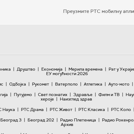
Преузмите РТС мобилну апли
|
|
|
|
оника
Друштво
Економија
Мерила времена
Рат у Украји
ЕУ могућности 2026
|
|
|
|
|
|
ис
Одбојка
Рукомет
Ватерполо
Атлетика
Ауто-мото
|
|
|
|
|
гијa
Путујемо
Свет познатих
Здравље
Филм и ТВ
Нау
|
хероје
Наизглед здрав
|
|
|
|
С Наука
РТС Драма
РТС Живот
РТС Класика
РТС Коло
|
|
|
 Београд 3
Београд 202
Радио Плетеница
Радио Рокенро
Архив