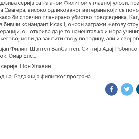
дљива серија са Рајаном Филипом у главној улози, пр
а Свагера, високо одликованог ветерана који се пон
 како би спречио планирано убиство председника. Кад
в бивши командант Исак Џонсон затражи његову стру
перацији,
он
открива да је
то
намештаљка и мора учини
 његовој моћи да заштити своју породицу, али и свој об
ајан Филип, Шантел ВанСантен, Синтија Адај-Робинсо
к, Омар Епс...
 серије: Џон Хлавин
дња: Редакција филмског програма