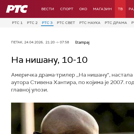
РТС
ВЕСТИ
СПОРТ
OKO
МАГАЗИН
ТВ
Р
РТС 1
РТС 2
РТС 3
РТС СВЕТ
РТС НАУКА
РТС ДРАМА
Р
štampaj
ПЕТАК, 24.04.2026, 21:20 -> 07:58
На нишану, 10-10
Америчка драма-трилер ,,На нишану“, настала 
аутора Стивена Хантира, по којима је 2007. 
главној улози.