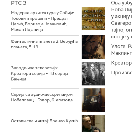
РТС 3
Ова узбу
Боба Лиј
Модерна архитектура у Србији:
у акцију
Токови и процепи – Предраг
Свагеро
Цагић, Боривоје Јовановић,
тајној о
Милан Лојаница
што је у
Фантастична планета 2: Верујућа
Улоге: Р
планета, 5-19
Маклинто
Креатор
Заводљива телевизија:
Произво
Креатори серија – ТВ серија
Бањица
Серија са аудио-дескрипцијом:
Нобеловац – Говор, 6. епизода
Остави све и читај: Бранко Кукић