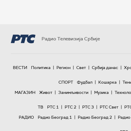
Радио Телевизија Србије
|
|
|
|
ВЕСТИ
Политика
Регион
Свет
Србија данас
Хр
|
|
СПОРТ
Фудбал
Кошарка
Тен
|
|
|
МАГАЗИН
Живот
Занимљивости
Музика
Техноло
|
|
|
|
ТВ
РТС 1
РТС 2
РТС 3
РТС Свет
РТ
|
|
РАДИО
Радио Београд 1
Радио Београд 2
Радио