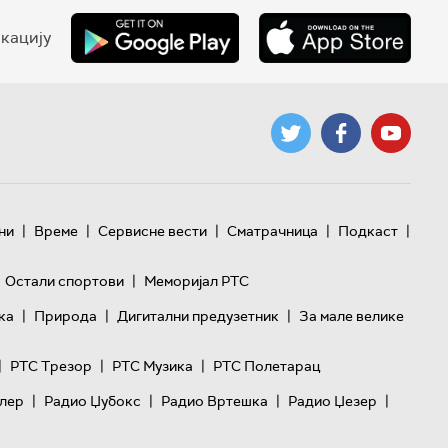
кацију
|
|
|
|
|
ни
Време
Сервисне вести
Сматрачница
Подкаст
|
Остали спортови
Меморијал РТС
|
|
|
ка
Природа
Дигитални предузетник
За мале велике
|
|
|
РТС Трезор
РТС Музика
РТС Полетарац
|
|
|
|
лер
Радио Џубокс
Радио Вртешка
Радио Џезер