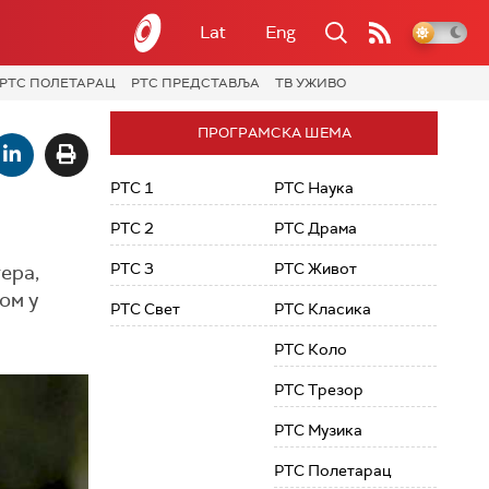
Lat
Eng
РТС ПОЛЕТАРАЦ
РТС ПРЕДСТАВЉА
ТВ УЖИВО
ПРОГРАМСКА ШЕМА
РТС 1
РТС Наука
РТС 2
РТС Драма
РТС 3
РТС Живот
ера,
ом у
РТС Свет
РТС Класика
РТС Коло
РТС Трезор
РТС Музика
РТС Полетарац