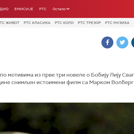
АДИО
ЕМИСИЈЕ
РТС
Остало
ТС ЖИВОТ
РТС КЛАСИКА
РТС КОЛО
РТС ТРЕЗОР
РТС МУЗИКА
по мотивима из прве три новеле о Бобију Лију Сваг
године снимљен истоимени филм са Марком Волберг