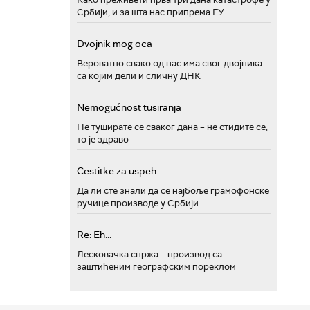
Србији, и за шта нас припрема ЕУ
Dvojnik mog oca
Вероватно свако од нас има свог двојника
са којим дели и сличну ДНК
Nemogućnost tusiranja
Не туширате се сваког дана – не стидите се,
то је здраво
Cestitke za uspeh
Да ли сте знали да се најбоље грамофонске
ручице производе у Србији
Re: Eh...
Лесковачка спржа – производ са
заштићеним географским пореклом