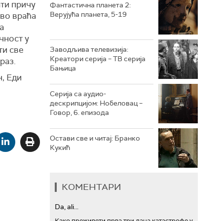
ати причу
Фантастична планета 2:
Верујућа планета, 5-19
ово враћа
РТС ТРЕЗОР
а
чност у
РТС МУЗИКА
ти све
Заводљива телевизија:
Креатори серија – ТВ серија
раз.
РТС ПОЛЕТАРАЦ
Бањица
н, Еди
Серија са аудио-
дескрипцијом: Нобеловац –
Говор, 6. епизода
Остави све и читај: Бранко
Кукић
КОМЕНТАРИ
Da, ali...
Како преживети прва три дана катастрофе у