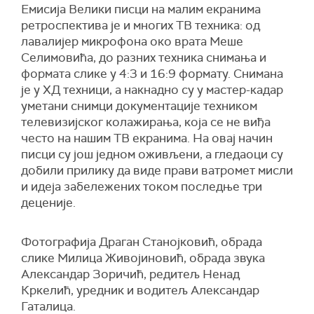
Емисија Велики писци на малим екранима
ретроспектива је и многих ТВ техника: од
лавалијер микрофона око врата Меше
Селимовића, до разних техника снимања и
формата слике у 4:3 и 16:9 формату.
С
нимана
је
у ХД техници, а накнадно су у мастер-кадар
уметани снимци документације техником
телевизијског колажирања, која се не виђа
често на нашим ТВ екранима. На овај начин
писци су још једном оживљени, а гледаоци су
добили прилику да виде прави ватромет мисли
и идеја забележених током последње три
деценије.
Ф
отографија Драган Станојковић, обрада
слике Милица Живојиновић, обрада звука
Александар Зоричић, редитељ Ненад
Кркелић, уредник и водитељ Александар
Гаталица.