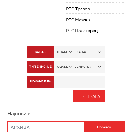
РТС Трезор
РТС Музика
РТС Полетарац
КАНАЛ:
ОДАБЕРИТЕ КАНАЛ
РТС 1
ТИП ЕМИСИЈЕ:
ОДАБЕРИТЕ ЕМИСИЈУ
РТС 2
СПОРТ
КЉУЧНА РЕЧ:
РТС 3
СЕРИЈА
РТС СВЕТ
ИНФО
Најновије
РТС НАУКА
ФИЛМ
РТС ДРАМА