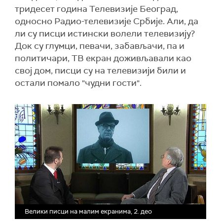
тридесет година Телевизије Београд,
односно Радио-телевизије Србије. Али, да
ли су писци истински волели телевизију?
Док су глумци, певачи, забављачи, па и
политичари, ТВ екран доживљавали као
свој дом, писци су на телевизији били и
остали помало "чудни гости".
Велики писци на малим екранима, 2. део