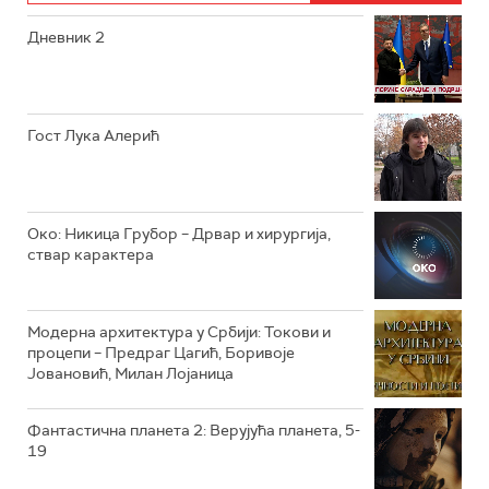
Дневник 2
РТС ЖИВОТ
РТС КЛАСИКА
РТС КОЛО
Гост Лука Алерић
РТС ТРЕЗОР
РТС МУЗИКА
Око: Никица Грубор – Дрвар и хирургија,
ствар карактера
РТС ПОЛЕТАРАЦ
Модерна архитектура у Србији: Токови и
процепи – Предраг Цагић, Боривоје
Јовановић, Милан Лојаница
Фантастична планета 2: Верујућа планета, 5-
19