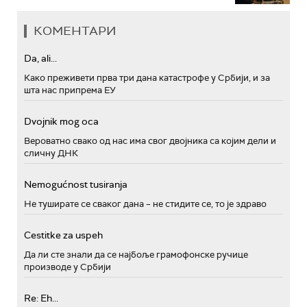
КОМЕНТАРИ
Da, ali...
Како преживети прва три дана катастрофе у Србији, и за
шта нас припрема ЕУ
Dvojnik mog oca
Вероватно свако од нас има свог двојника са којим дели и
сличну ДНК
Nemogućnost tusiranja
Не туширате се сваког дана – не стидите се, то је здраво
Cestitke za uspeh
Да ли сте знали да се најбоље грамофонске ручице
производе у Србији
Re: Eh...