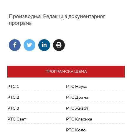
Производња: Редакција документарног
програма
ПРОГРАМСКА ШЕМА
РТС 1
РТС Наука
РТС 2
РТС Драма
РТС 3
РТС Живот
РТС Свет
РТС Класика
РТС Коло