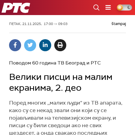
РТС
štampaj
ПЕТАК, 21.11.2025, 17:00 -> 09:03
Поводом 60 година ТВ Београд и РТС
Велики писци на малим
екранима, 2. део
Поред многих ,,малих људи“ из ТВ апарата,
како су се некад звали они који су се
појављивали на телевизијском екрану, и
писци су били сведоци ако не свих
шездесет, а онда свакако последњих