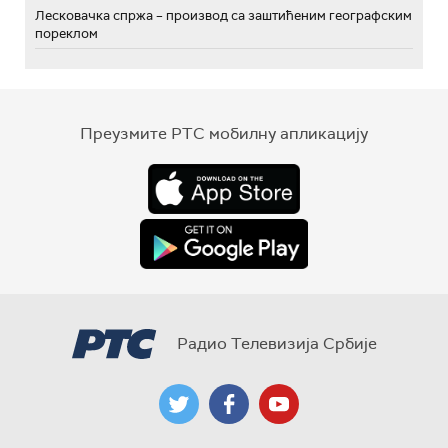
Лесковачка спржа – производ са заштићеним географским
пореклом
Преузмите РТС мобилну апликацију
Радио Телевизија Србије