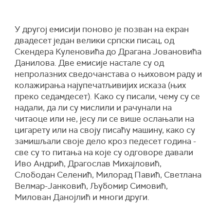
У
другој емисији поново је позван на екран
двадесет
један
велики
српски
писац
, од
Скендера Куленовића до Драгана Јовановића
Данилова. Две емисије настале су од
непролазних сведочанстава о њиховом раду
и
колажирања најупечатљивијих исказа (њих
преко седамдесет). Како су писали, чему су се
надали, да ли су мислили и рачунали на
читаоце или не, јесу ли се више ослањали на
цигарету или на своју писаћу машину, како су
замишљали своје дело кроз педесет година -
све су то питања на које су одговоре давали
Иво Андрић, Драгослав Михајловић,
Слободан Селенић, Милорад Павић, Светлана
Велмар-Јанковић, Љубомир Симовић,
Милован Данојлић и многи други.