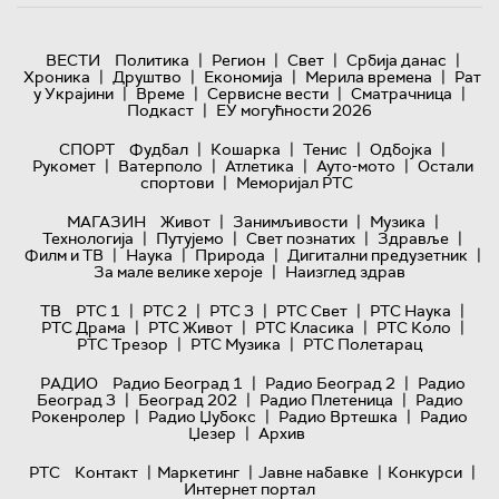
|
|
|
|
ВЕСТИ
Политика
Регион
Свет
Србија данас
|
|
|
|
Хроника
Друштво
Економија
Мерила времена
Рат
|
|
|
|
у Украјини
Време
Сервисне вести
Сматрачница
|
Подкаст
ЕУ могућности 2026
|
|
|
|
СПОРТ
Фудбал
Кошарка
Тенис
Одбојка
|
|
|
|
Рукомет
Ватерполо
Атлетика
Ауто-мото
Остали
|
спортови
Меморијал РТС
|
|
|
МАГАЗИН
Живот
Занимљивости
Музика
|
|
|
|
Технологијa
Путујемо
Свет познатих
Здравље
|
|
|
|
Филм и ТВ
Наука
Природа
Дигитални предузетник
|
За мале велике хероје
Наизглед здрав
|
|
|
|
|
ТВ
РТС 1
РТС 2
РТС 3
РТС Свет
РТС Наука
|
|
|
|
РТС Драма
РТС Живот
РТС Класика
РТС Коло
|
|
РТС Трезор
РТС Музика
РТС Полетарац
|
|
РАДИО
Радио Београд 1
Радио Београд 2
Радио
|
|
|
Београд 3
Београд 202
Радио Плетеница
Радио
|
|
|
Рокенролер
Радио Џубокс
Радио Вртешка
Радио
|
Џезер
Архив
|
|
|
|
РТС
Контакт
Маркетинг
Јавне набавке
Конкурси
Интернет портал