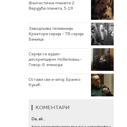
Фантастична планета 2:
Верујућа планета, 5-19
РТС ТРЕЗОР
РТС МУЗИКА
Заводљива телевизија:
Креатори серија – ТВ серија
РТС ПОЛЕТАРАЦ
Бањица
Серија са аудио-
дескрипцијом: Нобеловац –
Говор, 6. епизода
Остави све и читај: Бранко
Кукић
КОМЕНТАРИ
Da, ali...
Како преживети прва три дана катастрофе у