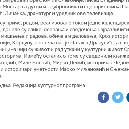
з Мостара а духом из Дубровника и сценаристкиња Н
, Личанка, драматург и уредник ове телевизије.
су приче, редом, реализоване током једне календарск
, донеле су слике, осећања и сведочења најразличити
 мишљења и радова, обичаја и деловања.
Кроз историј
нији, Кордуну, провела нас је Наташа Дракулић са сво
ицима чији су живот и рад уткани у културни живот С
осторима. Између осталих о томе су сведочили књиж
ордић, Миле Боснић, Мирко Демић, историчар Чедо
и историчари уметности Марко Миљановић и Сњежа
.
дња: Редакција културног програма