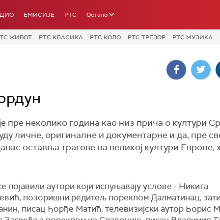
АДИО
ЕМИСИЈЕ
РТС
Остало
ТС ЖИВОТ
РТС КЛАСИКА
РТС КОЛО
РТС ТРЕЗОР
РТС МУЗИКА
Кордун
е пре неколико година као низ прича о култури Ср
уду личне, оригиналне и документарне и да, пре св
 данас оставља трагове на великој култури Европе,
се појавили аутори који испуњавају услове - Никита
евић, позоришни редитељ пореклом Далматинац, зат
анин, писац Ђорђе Матић, телевизијски аутор Борис 
з Загреба а пореклом из Славоније, писац Владимир 