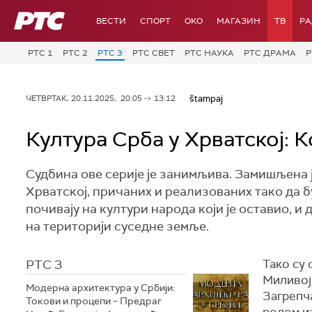
РТС
ВЕСТИ
СПОРТ
OKO
МАГАЗИН
ТВ
Р
РТС 1
РТС 2
РТС 3
РТС СВЕТ
РТС НАУКА
РТС ДРАМА
Р
štampaj
ЧЕТВРТАК, 20.11.2025, 20:05 -> 13:12
Култура Срба у Хрватској: 
Судбина ове серије је занимљива. Замишљена ј
Хрватској, причаних и реализованих тако да б
почивају на култури народа који је оставио, и
на територији суседне земље.
РТС 3
Тако су 
Миливој
Модерна архитектура у Србији:
Загрепч
Токови и процепи – Предраг
родом и