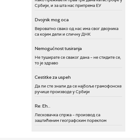
Србији, и за шта нас припрема ЕУ
Dvojnik mog oca
Вероватно свако од нас има свог двојника
са којим дели и сличну ДНК
Nemogućnost tusiranja
Не туширате се сваког дана – не стидите се,
то је здраво
Cestitke za uspeh
Да ли сте знали да се најбоље грамофонске
ручице производе у Србији
Re: Eh...
Лесковачка спржа – производ са
заштићеним географским пореклом