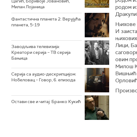
Цагић, Боривоје Јовановић,
родом и
Милан Лојаница
Дракулић
Фантастична планета 2: Верујућа
Њихове 
планета, 5-19
И заиста
њихових
Лици, Ба
Заводљива телевизија:
саговорн
Креатори серија – ТВ серија
Бањица
овим пр
Милош К
Вишњић 
Серија са аудио-дескрипцијом:
Нобеловац – Говор, 6. епизода
Орловић
Произво
Остави све и читај: Бранко Кукић