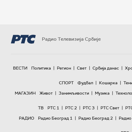
Радио Телевизија Србије
|
|
|
|
ВЕСТИ
Политика
Регион
Свет
Србија данас
Хр
|
|
СПОРТ
Фудбал
Кошарка
Тен
|
|
|
МАГАЗИН
Живот
Занимљивости
Музика
Техноло
|
|
|
|
ТВ
РТС 1
РТС 2
РТС 3
РТС Свет
РТ
|
|
РАДИО
Радио Београд 1
Радио Београд 2
Радио