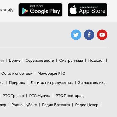
кацију
|
|
|
|
|
ни
Време
Сервисне вести
Сматрачница
Подкаст
|
Остали спортови
Меморијал РТС
|
|
|
ка
Природа
Дигитални предузетник
За мале велике
|
|
|
РТС Трезор
РТС Музика
РТС Полетарац
|
|
|
|
лер
Радио Џубокс
Радио Вртешка
Радио Џезер