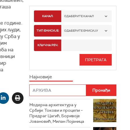
аташа
КАНАЛ:
ОДАБЕРИТЕ КАНАЛ
е године.
јих људи,
РТС 1
ТИП ЕМИСИЈЕ:
ОДАБЕРИТЕ ЕМИСИЈУ
у Срба у
јим
РТС 2
СПОРТ
КЉУЧНА РЕЧ:
рба на
РТС 3
евници
СЕРИЈА
мир
РТС СВЕТ
на
ИНФО
Најновије
РТС НАУКА
ФИЛМ
РТС ДРАМА
Модерна архитектура у
РТС ЖИВОТ
Србији: Токови и процепи –
Предраг Цагић, Боривоје
РТС КЛАСИКА
Јовановић, Милан Лојаница
РТС КОЛО