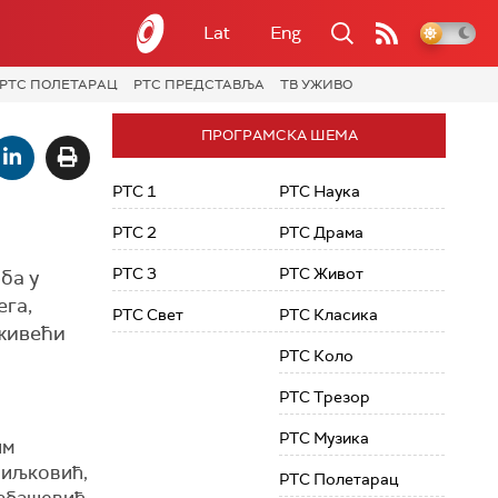
Lat
Eng
РТС ПОЛЕТАРАЦ
РТС ПРЕДСТАВЉА
ТВ УЖИВО
ПРОГРАМСКА ШЕМА
РТС 1
РТС Наука
РТС 2
РТС Драма
РТС 3
РТС Живот
ба у
ега,
РТС Свет
РТС Класика
 живећи
РТС Коло
РТС Трезор
РТС Музика
им
Миљковић,
РТС Полетарац
Табашевић,