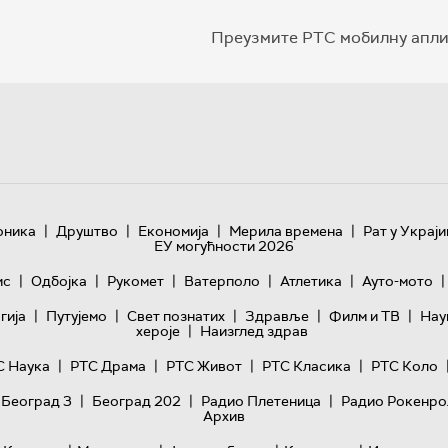
Преузмите РТС мобилну апли
|
|
|
|
оника
Друштво
Економија
Мерила времена
Рат у Украји
ЕУ могућности 2026
|
|
|
|
|
|
ис
Одбојка
Рукомет
Ватерполо
Атлетика
Ауто-мото
|
|
|
|
|
гијa
Путујемо
Свет познатих
Здравље
Филм и ТВ
Нау
|
хероје
Наизглед здрав
|
|
|
|
С Наука
РТС Драма
РТС Живот
РТС Класика
РТС Коло
|
|
|
 Београд 3
Београд 202
Радио Плетеница
Радио Рокенро
Архив