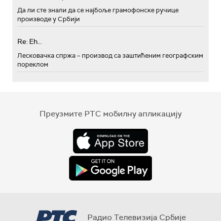
Да ли сте знали да се најбоље грамофонске ручице
производе у Србији
Re: Eh...
Лесковачка спржа – производ са заштићеним географским
пореклом
Преузмите РТС мобилну апликацију
Радио Телевизија Србије