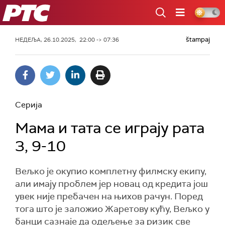
РТС
štampaj
НЕДЕЉА, 26.10.2025, 22:00 -> 07:36
Серија
Мама и тата се играју рата
3, 9-10
Вељко је окупио комплетну филмску екипу,
али имају проблем јер новац од кредита још
увек није пребачен на њихов рачун. Поред
тога што је заложио Жаретову кућу, Вељко у
банци сазнаје да одељење за ризик све