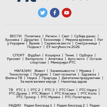
|
|
|
|
ВЕСТИ
Политика
Регион
Свет
Србија данас
|
|
|
|
Хроника
Друштво
Економија
Мерила времена
Рат
|
|
|
|
у Украјини
Време
Сервисне вести
Сматрачница
|
Подкаст
ЕУ могућности 2026
|
|
|
|
СПОРТ
Фудбал
Кошарка
Тенис
Одбојка
|
|
|
|
Рукомет
Ватерполо
Атлетика
Ауто-мото
Остали
|
спортови
Меморијал РТС
|
|
|
МАГАЗИН
Живот
Занимљивости
Музика
|
|
|
|
Технологијa
Путујемо
Свет познатих
Здравље
|
|
|
|
Филм и ТВ
Наука
Природа
Дигитални предузетник
|
За мале велике хероје
Наизглед здрав
|
|
|
|
|
ТВ
РТС 1
РТС 2
РТС 3
РТС Свет
РТС Наука
|
|
|
|
РТС Драма
РТС Живот
РТС Класика
РТС Коло
|
|
РТС Трезор
РТС Музика
РТС Полетарац
|
|
РАДИО
Радио Београд 1
Радио Београд 2
Радио