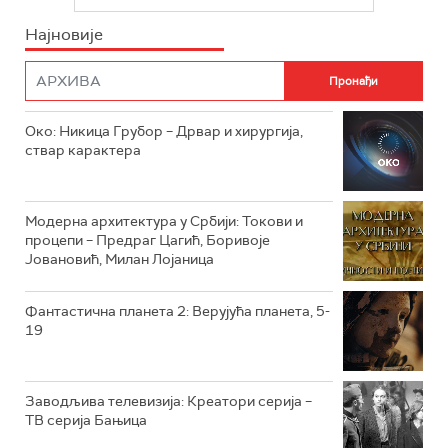
РТС СВЕТ
ИНФО
Најновије
РТС НАУКА
ФИЛМ
РТС ДРАМА
Око: Никица Грубор – Дрвар и хирургија,
РТС ЖИВОТ
ствар карактера
РТС КЛАСИКА
РТС КОЛО
Модерна архитектура у Србији: Токови и
процепи – Предраг Цагић, Боривоје
Јовановић, Милан Лојаница
РТС ТРЕЗОР
РТС МУЗИКА
Фантастична планета 2: Верујућа планета, 5-
19
РТС ПОЛЕТАРАЦ
Заводљива телевизија: Креатори серија –
ТВ серија Бањица