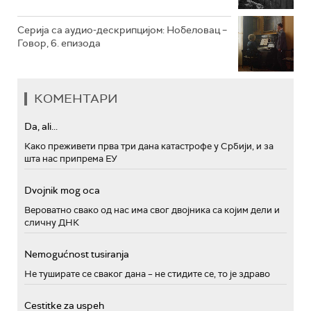
Серија са аудио-дескрипцијом: Нобеловац –
Говор, 6. епизода
КОМЕНТАРИ
Da, ali...
Како преживети прва три дана катастрофе у Србији, и за
шта нас припрема ЕУ
Dvojnik mog oca
Вероватно свако од нас има свог двојника са којим дели и
сличну ДНК
Nemogućnost tusiranja
Не туширате се сваког дана – не стидите се, то је здраво
Cestitke za uspeh