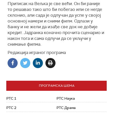
Притисак на Вељка је све већи. Oн би раније
то решавао тако што би побегао или се негде
склонио, али сада је одлучан да успе у својој
основној намери и сними филм. Одлази у
банку и не жели да
изађе
све док не добије
кредит. Јадранка коначно прочита сценарио и
након тога и сама одлучи да се укључи у
снимање филма.
Редакција играног програма
ПРОГРАМСКА ШЕМА
РТС 1
РТС Наука
РТС 2
РТС Драма