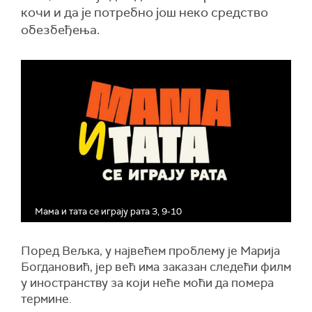
кочи и да је потребно још неко средство
обезбеђења.
Мама и тата се играју рата 3, 9-10
Поред Вељка, у највећем проблему је Марија
Богдановић, јер већ има заказан следећи филм
у иностранству за који неће моћи да помера
термине.