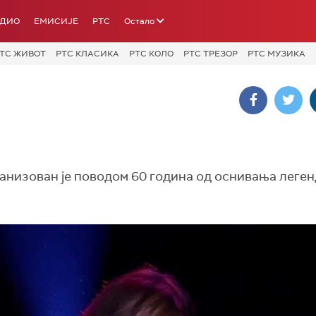
АДИО
ЕМИСИЈЕ
РТС
Остало
ТС ЖИВОТ
РТС КЛАСИКА
РТС КОЛО
РТС ТРЕЗОР
РТС МУЗИКА
анизован је поводом 60 година од оснивања леге