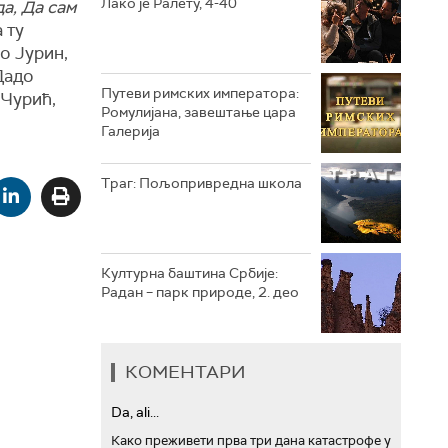
Лако је Ралету, 4-40
да, Да сам
а ту
РТС ТРЕЗОР
о Јурин,
Дадо
РТС МУЗИКА
Путеви римских императора:
 Чурић,
Ромулијана, завештање цара
РТС ПОЛЕТАРАЦ
Галерија
Траг: Пољопривредна школа
Културна баштина Србије:
Радан – парк природе, 2. део
КОМЕНТАРИ
Da, ali...
Како преживети прва три дана катастрофе у