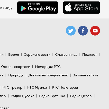
кацију
|
|
|
|
|
ни
Време
Сервисне вести
Сматрачница
Подкаст
|
Остали спортови
Меморијал РТС
|
|
|
ка
Природа
Дигитални предузетник
За мале велике
|
|
|
РТС Трезор
РТС Музика
РТС Полетарац
|
|
|
|
лер
Радио Џубокс
Радио Вртешка
Радио Џезер
ортал