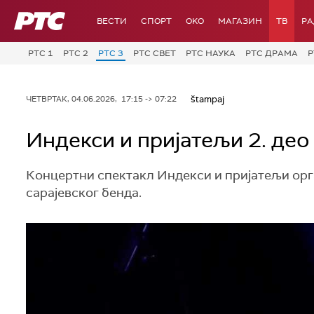
РТС
ВЕСТИ
СПОРТ
OKO
МАГАЗИН
ТВ
Р
РТС 1
РТС 2
РТС 3
РТС СВЕТ
РТС НАУКА
РТС ДРАМА
Р
štampaj
ЧЕТВРТАК, 04.06.2026, 17:15 -> 07:22
Индекси и пријатељи 2. део
Концертни спектакл Индекси и пријатељи орг
сарајевског бенда.