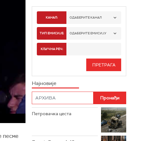
КАНАЛ:
ОДАБЕРИТЕ КАНАЛ
РТС 1
ТИП ЕМИСИЈЕ:
ОДАБЕРИТЕ ЕМИСИЈУ
РТС 2
СПОРТ
КЉУЧНА РЕЧ:
РТС 3
СЕРИЈА
РТС СВЕТ
ИНФО
Најновије
РТС НАУКА
ФИЛМ
РТС ДРАМА
Петровачка цеста
РТС ЖИВОТ
РТС КЛАСИКА
е песме
РТС КОЛО