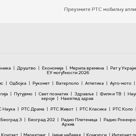
Преузмите РТС мобилну апли
|
|
|
|
оника
Друштво
Економија
Мерила времена
Рат у Украји
ЕУ могућности 2026
|
|
|
|
|
|
ис
Одбојка
Рукомет
Ватерполо
Атлетика
Ауто-мото
|
|
|
|
|
гијa
Путујемо
Свет познатих
Здравље
Филм и ТВ
Нау
|
хероје
Наизглед здрав
|
|
|
|
С Наука
РТС Драма
РТС Живот
РТС Класика
РТС Коло
|
|
|
 Београд 3
Београд 202
Радио Плетеница
Радио Рокенро
Архив
|
|
|
|
Контакт
Маркетинг
Јавне набавке
Конкурси
Интернет п