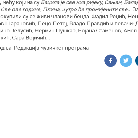
 међу којима су
Бацила је све низ ријеку, Сањам, Бала
, Све ове године, Плима, Јутро ће промијенити све..
. З
 окупили су се живи чланови бенда: Фадил Реџић, Нен
в Шарановић, Пецо Петеј, Владо Правдић и певачи: 
Дино Јелусић, Нермин Пушкар, Бојана Стаменов, Амел
кић, Сара Војичић...
дња: Редакција музичког програма