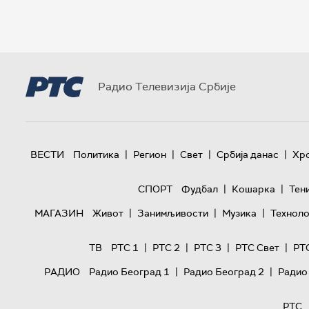
Радио Телевизија Србије
|
|
|
|
ВЕСТИ
Политика
Регион
Свет
Србија данас
Хр
|
|
СПОРТ
Фудбал
Кошарка
Тен
|
|
|
МАГАЗИН
Живот
Занимљивости
Музика
Техноло
|
|
|
|
ТВ
РТС 1
РТС 2
РТС 3
РТС Свет
РТ
|
|
РАДИО
Радио Београд 1
Радио Београд 2
Радио
РТС