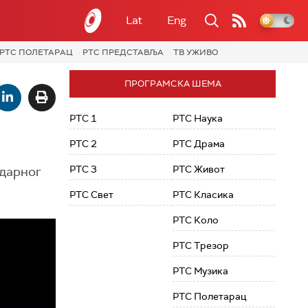
Lat
Eng
РТС ПОЛЕТАРАЦ
РТС ПРЕДСТАВЉА
ТВ УЖИВО
ПРОГРАМСКА ШЕМА
РТС 1
РТС Наука
РТС 2
РТС Драма
РТС 3
РТС Живот
ндарног
РТС Свет
РТС Класика
РТС Коло
РТС Трезор
РТС Музика
РТС Полетарац