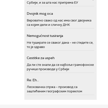
Србији, и за шта нас припрема ЕУ
Dvojnik mog oca
Вероватно свако од нас има свог двојника
са којим дели и сличну ДНК
Nemogućnost tusiranja
Не туширате се сваког дана – не стидите се,
то је здраво
Cestitke za uspeh
Да ли сте знали да се најбоље грамофонске
ручице производе у Србији
Re: Eh...
Лесковачка спржа – производ са
заштићеним географским пореклом