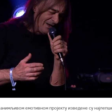
занимљивом емотивном пројекту изведене су најлепш