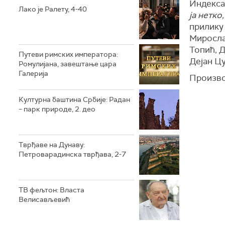
Индекса,
Лако је Ралету, 4-40
ја нетко
прилику
Миросла
Топић, 
Путеви римских императора:
Дејан Цу
Ромулијана, завештање цара
Галерија
Произво
Културна баштина Србије: Радан
– парк природе, 2. део
Тврђаве на Дунаву:
Петроварадинска тврђава, 2-7
ТВ фељтон: Власта
Велисављевић