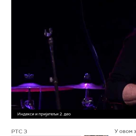
Индекси и пријатељи 2. део
РТС 3
У овом 