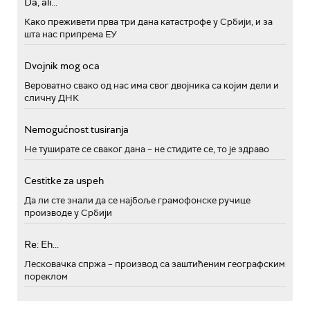
Da, ali...
Како преживети прва три дана катастрофе у Србији, и за
шта нас припрема ЕУ
Dvojnik mog oca
Вероватно свако од нас има свог двојника са којим дели и
сличну ДНК
Nemogućnost tusiranja
Не туширате се сваког дана – не стидите се, то је здраво
Cestitke za uspeh
Да ли сте знали да се најбоље грамофонске ручице
производе у Србији
Re: Eh...
Лесковачка спржа – производ са заштићеним географским
пореклом