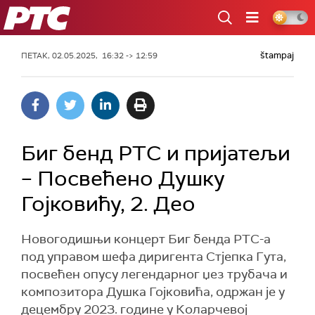
РТС
štampaj
ПЕТАК, 02.05.2025, 16:32 -> 12:59
Биг бенд РТС и пријатељи
– Посвећено Душку
Гојковићу, 2. Део
Новогодишњи концерт Биг бенда РТС-а
под управом шефа диригента Стјепка Гута,
посвећен опусу легендарног џез трубача и
композитора Душка Гојковића, одржан је у
децембру 2023. године у Коларчевој