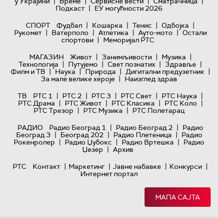
|
|
|
|
у Украјини
Време
Сервисне вести
Сматрачница
|
Подкаст
ЕУ могућности 2026
|
|
|
|
СПОРТ
Фудбал
Кошарка
Тенис
Одбојка
|
|
|
|
Рукомет
Ватерполо
Атлетика
Ауто-мото
Остали
|
спортови
Меморијал РТС
|
|
|
МАГАЗИН
Живот
Занимљивости
Музика
|
|
|
|
Технологијa
Путујемо
Свет познатих
Здравље
|
|
|
|
Филм и ТВ
Наука
Природа
Дигитални предузетник
|
За мале велике хероје
Наизглед здрав
|
|
|
|
|
ТВ
РТС 1
РТС 2
РТС 3
РТС Свет
РТС Наука
|
|
|
|
РТС Драма
РТС Живот
РТС Класика
РТС Коло
|
|
РТС Трезор
РТС Музика
РТС Полетарац
|
|
РАДИО
Радио Београд 1
Радио Београд 2
Радио
|
|
|
Београд 3
Београд 202
Радио Плетеница
Радио
|
|
|
Рокенролер
Радио Џубокс
Радио Вртешка
Радио
|
Џезер
Архив
|
|
|
|
РТС
Контакт
Маркетинг
Јавне набавке
Конкурси
Интернет портал
МАПА САЈТА