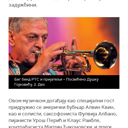
задужбини.
Биг бенд РТС и пријатељи – Посвећено Душку
Гојковићу, 2. Део
Овом музичком догађају као специјални гост
придружио се амерички бубњар Алвин Квин,
као и солисти, саксофониста
Фулвија
Албано,
пијанисти Урош Перић и Клаус Раибле,
контрабасиста Мартин Ђаконовски, и други.