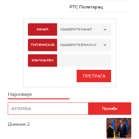
РТС Полетарац
КАНАЛ:
ОДАБЕРИТЕ КАНАЛ
РТС 1
ТИП ЕМИСИЈЕ:
ОДАБЕРИТЕ ЕМИСИЈУ
РТС 2
СПОРТ
КЉУЧНА РЕЧ:
РТС 3
СЕРИЈА
РТС СВЕТ
ИНФО
Најновије
РТС НАУКА
ФИЛМ
РТС ДРАМА
Дневник 2
РТС ЖИВОТ
РТС КЛАСИКА