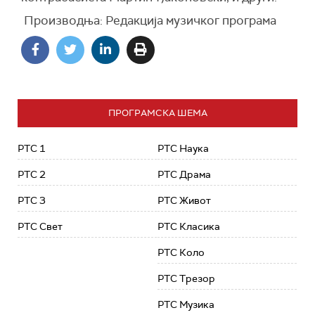
Производња: Редакција музичког програма
ПРОГРАМСКА ШЕМА
РТС 1
РТС Наука
РТС 2
РТС Драма
РТС 3
РТС Живот
РТС Свет
РТС Класика
РТС Коло
РТС Трезор
РТС Музика