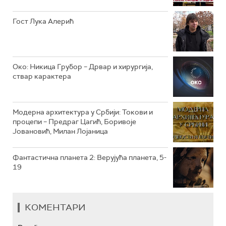
РТС КОЛО
Гост Лука Алерић
РТС ТРЕЗОР
РТС МУЗИКА
Око: Никица Грубор – Дрвар и хирургија,
ствар карактера
РТС ПОЛЕТАРАЦ
Модерна архитектура у Србији: Токови и
процепи – Предраг Цагић, Боривоје
Јовановић, Милан Лојаница
Фантастична планета 2: Верујућа планета, 5-
19
КОМЕНТАРИ