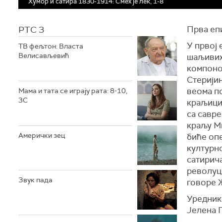
Хумор и сатира 1830-1914: Смех је лек, 1-8
РТС 3
Прва епи
У првој 
ТВ фељтон: Власта
Велисављевић
шаљивих 
компонов
Стеријин
веома по
Мама и тата се играју рата: 8-10,
3С
краљици 
са савр
краљу Ми
Амерички зец
биће оп
културно
сатирича
револуци
Звук пада
говоре 
Уредник
Јелена 