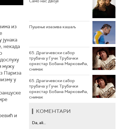
Само нас двоје
РТС ТРЕЗОР
РТС МУЗИКА
вима из
Пушење изазива кашаљ
е
РТС ПОЛЕТАРАЦ
у јунака
е, некада
о
65. Драгачевски сабор
трубача у Гучи: Трубачки
 дослуху
оркестар Бобана Марковића,
м мужу
снимак
из Париза
ризму у
65. Драгачевски сабор
трубача у Гучи: Трубачки
оркестар Бобана Марковића,
Француске
снимак
тире
КОМЕНТАРИ
ревић и
Da, ali...