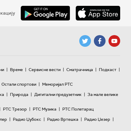
кацију
|
|
|
|
|
ни
Време
Сервисне вести
Сматрачница
Подкаст
|
Остали спортови
Меморијал РТС
|
|
|
ка
Природа
Дигитални предузетник
За мале велике
|
|
|
РТС Трезор
РТС Музика
РТС Полетарац
|
|
|
|
лер
Радио Џубокс
Радио Вртешка
Радио Џезер