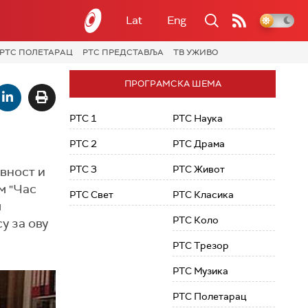
Lat
Eng
РТС ПОЛЕТАРАЦ
РТС ПРЕДСТАВЉА
ТВ УЖИВО
ПРОГРАМСКА ШЕМА
РТС 1
РТС Наука
РТС 2
РТС Драма
РТС 3
РТС Живот
евност и
м "Час
РТС Свет
РТС Класика
м
РТС Коло
у за ову
РТС Трезор
РТС Музика
РТС Полетарац