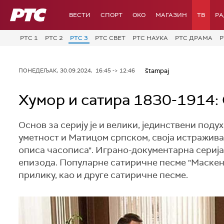
РТС
ВЕСТИ
СПОРТ
OKO
МАГАЗИН
ТВ
Р
РТС 1
РТС 2
РТС 3
РТС СВЕТ
РТС НАУКА
РТС ДРАМА
Р
štampaj
ПОНЕДЕЉАК, 30.09.2024, 16:45 -> 12:46
Хумор и сатира 1830-1914: С
Основ за серију је и велики, јединствени под
уметност и Матицом српском, своја истражива
описа часописа". Играно-документарна серија
епизода. Популарне сатиричне песме "Маскенб
прилику, као и друге сатиричне песме.