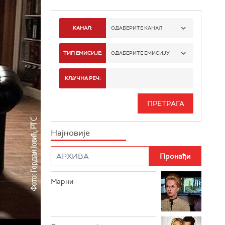
КАНАЛ:
ОДАБЕРИТЕ КАНАЛ
РТС 1
ТИП ЕМИСИЈЕ:
ОДАБЕРИТЕ ЕМИСИЈУ
РТС 2
СПОРТ
КЉУЧНА РЕЧ:
РТС 3
СЕРИЈА
РТС СВЕТ
ИНФО
Најновије
РТС НАУКА
ФИЛМ
РТС ДРАМА
Марни
РТС ЖИВОТ
РТС КЛАСИКА
РТС КОЛО