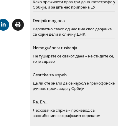
Како преживети прва три дана катастрофе у
Србији, и за шта нас припрема ЕУ
Dvojnik mog oca
Вероватно свако од нас има свог двојника
са којим дели и сличну ДНК
Nemogućnost tusiranja
Не туширате се сваког дана – не стидите се,
то је здраво
Cestitke za uspeh
Да ли сте знали да се најбоље грамофонске
ручице производе у Србији
Re: Eh...
Лесковачка спржа – производ са
заштићеним географским пореклом