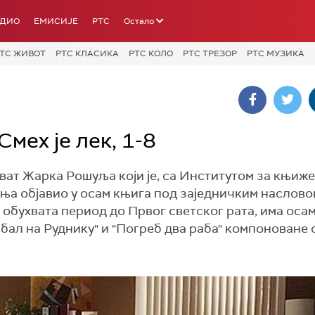
АДИО
ЕМИСИЈЕ
РТС
Остало
ТС ЖИВОТ
РТС КЛАСИКА
РТС КОЛО
РТС ТРЕЗОР
РТС МУЗИКА
мех је лек, 1-8
ухват Жарка Рошуља који је, са Институтом за књиж
ња објавио у осам књига под заједничким наслово
 обухвата период до Првог светског рата, има оса
ал на Руднику" и "Погреб два раба" компоноване с