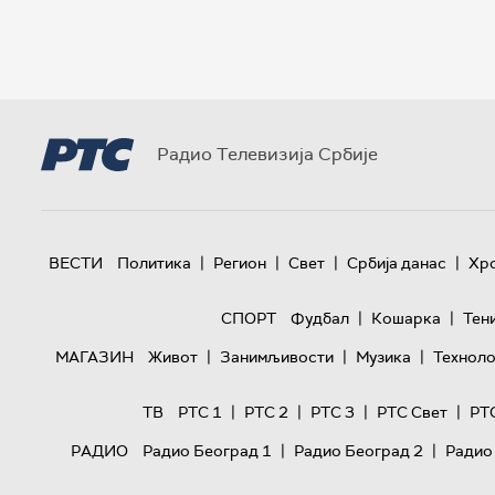
Радио Телевизија Србије
|
|
|
|
ВЕСТИ
Политика
Регион
Свет
Србија данас
Хр
|
|
СПОРТ
Фудбал
Кошарка
Тен
|
|
|
МАГАЗИН
Живот
Занимљивости
Музика
Техноло
|
|
|
|
ТВ
РТС 1
РТС 2
РТС 3
РТС Свет
РТ
|
|
РАДИО
Радио Београд 1
Радио Београд 2
Радио