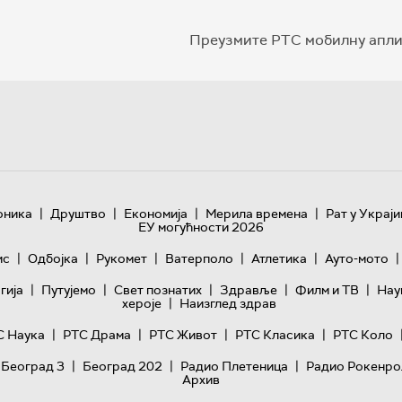
Преузмите РТС мобилну апли
|
|
|
|
оника
Друштво
Економија
Мерила времена
Рат у Украји
ЕУ могућности 2026
|
|
|
|
|
|
ис
Одбојка
Рукомет
Ватерполо
Атлетика
Ауто-мото
|
|
|
|
|
гијa
Путујемо
Свет познатих
Здравље
Филм и ТВ
Нау
|
хероје
Наизглед здрав
|
|
|
|
С Наука
РТС Драма
РТС Живот
РТС Класика
РТС Коло
|
|
|
 Београд 3
Београд 202
Радио Плетеница
Радио Рокенро
Архив