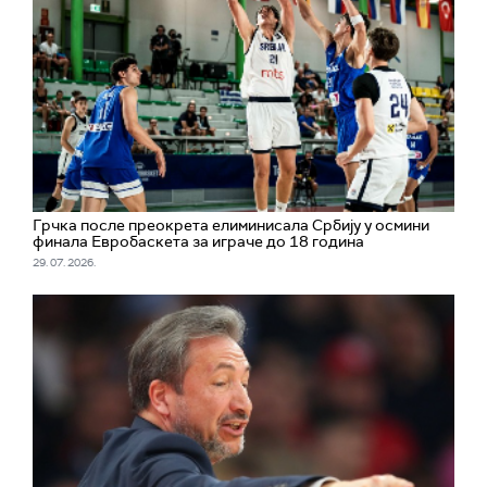
Грчка после преокрета елиминисала Србију у осмини
финала Евробаскета за играче до 18 година
29. 07. 2026.