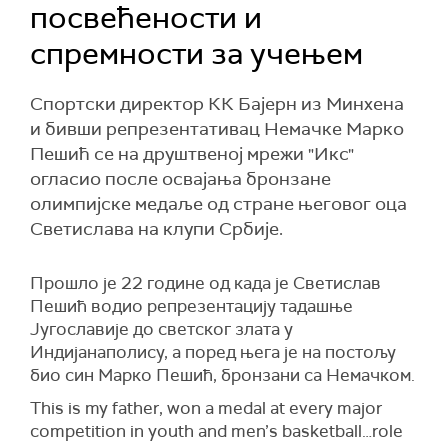
посвећености и
спремности за учењем
Спортски директор КК Бајерн из Минхена
и бивши репрезентативац Немачке Марко
Пешић се на друштвеној мрежи "Икс"
огласио после освајања бронзане
олимпијске медаље од стране његовог оца
Светислава на клупи Србије.
Прошло је 22 године од када је Светислав
Пешић водио репрезентацију тадашње
Југославије до светског злата у
Индијанаполису, а поред њега је на постољу
био син Марко Пешић, бронзани са Немачком.
This is my father, won a medal at every major
competition in youth and men’s basketball…role