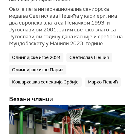
Ово је пета интернационална сениорска
медаља Светислава Пешића у каријери, има
два европска злата са Немачком 1993. и
Југославијом 2001, затим светско злато са
Југославијом годину дана касније и сребро на
Мундобаскету у Манили 2023. године.
Олимпијске игре 2024
Светислав Пешић
Олимпијске игре Париз
Кошаркашка селекција Србије
Марко Пешић
Везани чланци