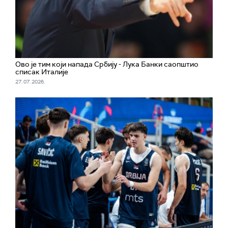
Ово је тим који напада Србију - Лука Банки саопштио
списак Италије
27. 07. 2026.