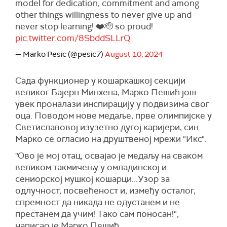
model for dedication, commitment and among
other things willingness to never give up and
never stop learning! ❤️🫡 so proud!
pic.twitter.com/8SbddSLLrQ
— Marko Pesic (@pesic7)
August 10, 2024
Сада функционер у кошаркашкој секцији
великог Бајерн Минхена, Марко Пешић још
увек проналази инспирацију у подвизима свог
оца. Поводом нове медаље, прве олимпијске у
Светиславовој изузетно дугој каријери, син
Марко се огласио на друштвеној мрежи "Икс".
"Ово је мој отац, освајао је медаљу на сваком
великом такмичењу у омладинској и
сениорској мушкој кошарци...Узор за
одлучност, посвећеност и, између осталог,
спремност да никада не одустанем и не
престанем да учим! Tако сам поносан!",
написао је Марко Пешић.