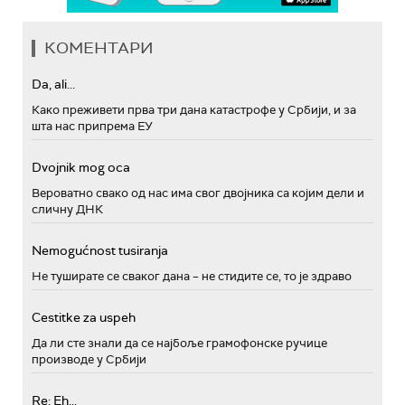
КОМЕНТАРИ
Da, ali...
Како преживети прва три дана катастрофе у Србији, и за
шта нас припрема ЕУ
Dvojnik mog oca
Вероватно свако од нас има свог двојника са којим дели и
сличну ДНК
Nemogućnost tusiranja
Не туширате се сваког дана – не стидите се, то је здраво
Cestitke za uspeh
Да ли сте знали да се најбоље грамофонске ручице
производе у Србији
Re: Eh...