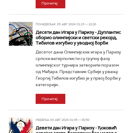
Прочитај
ПОНЕДЕЉАК, 05. АВГ 2024, 01:15 -> 22:20
Десети дан Игара у Паризу - Дуплантис
оборио олимпијски и светски рекорд,
Тибилов изгубио у уводној борби
Десетог дана Олимпијских игара у Паризу
српски ватерполисти су групну фазу
олимпијског турнира затворили поразом
од Мађара. Представник Србије у рвању
Георгиј Тибилов изгубио је у првој борби у
категорији...
Прочитај
НЕДЕЉА, 04. АВГ 2024, 01:45 -> 00:50
Девети дан Игара у Паризу - Ђоковић