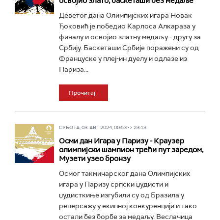
освојио злато, баскеташи без медаље
Деветог дана Олимпијских игара Новак
Ђоковић је победио Карлоса Алкараза у
финалу и освојио златну медаљу - другу за
Србију. Баскеташи Србије поражени су од
Француске у плеј-ин дуелу и одлазе из
Париза...
Прочитај
СУБОТА, 03. АВГ 2024, 00:53 -> 23:13
Осми дан Игара у Паризу - Краузер
олимпијски шампион трећи пут заредом,
Музети узео бронзу
Осмог такмичарског дана Олимпијских
игара у Паризу српски џудисти и
џудисткиње изгубили су од Бразила у
реперсажу у екипној конкуренцији и тако
остали без борбе за медаљу. Веслачица