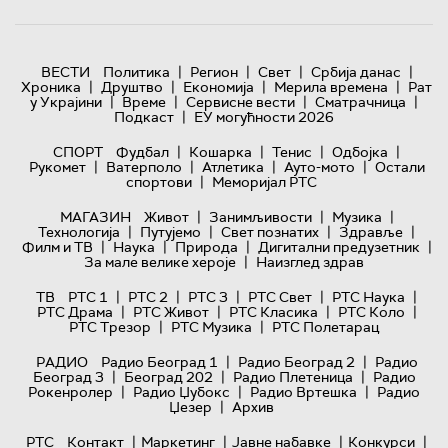
|
|
|
|
ВЕСТИ
Политика
Регион
Свет
Србија данас
|
|
|
|
Хроника
Друштво
Економија
Мерила времена
Рат
|
|
|
|
у Украјини
Време
Сервисне вести
Сматрачница
|
Подкаст
ЕУ могућности 2026
|
|
|
|
СПОРТ
Фудбал
Кошарка
Тенис
Одбојка
|
|
|
|
Рукомет
Ватерполо
Атлетика
Ауто-мото
Остали
|
спортови
Меморијал РТС
|
|
|
МАГАЗИН
Живот
Занимљивости
Музика
|
|
|
|
Технологијa
Путујемо
Свет познатих
Здравље
|
|
|
|
Филм и ТВ
Наука
Природа
Дигитални предузетник
|
За мале велике хероје
Наизглед здрав
|
|
|
|
|
ТВ
РТС 1
РТС 2
РТС 3
РТС Свет
РТС Наука
|
|
|
|
РТС Драма
РТС Живот
РТС Класика
РТС Коло
|
|
РТС Трезор
РТС Музика
РТС Полетарац
|
|
РАДИО
Радио Београд 1
Радио Београд 2
Радио
|
|
|
Београд 3
Београд 202
Радио Плетеница
Радио
|
|
|
Рокенролер
Радио Џубокс
Радио Вртешка
Радио
|
Џезер
Архив
|
|
|
|
РТС
Контакт
Маркетинг
Јавне набавке
Конкурси