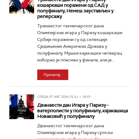
кошаркаши поражени од САД у
полуфиналу, Немеш заустављен у
реперсажу
Тринаестог такмичарског дана
Олимпијских игара у Паризу кошаркаши
Србије поражени су од селекције
Сједињених Америчких Држава у
полуфиналу. Мушки кајакашки четверац
изборио је пласман у финале, али је...
Прочитај
СРЕДА, 07. АВГ 2024, 01:11 -> 19:15
Дванаести дан Игара у Паризу -
ватерполисти у полуфиналу, кајакашица
Новаковић у полуфиналу
Дванаестог такмичарског дана
Олимпијских игара у Паризу српски