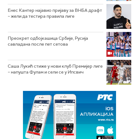
Енес Кантер најавио пријаву за ВНБА драфт
– жели да тестира правила лиге
Преокрет одбојкашица Србије, Русија
савладана после пет сетова
Саша Лукић стиже у нови клуб Премијер лиге
– напушта Фулам и сели се у Ипсвич