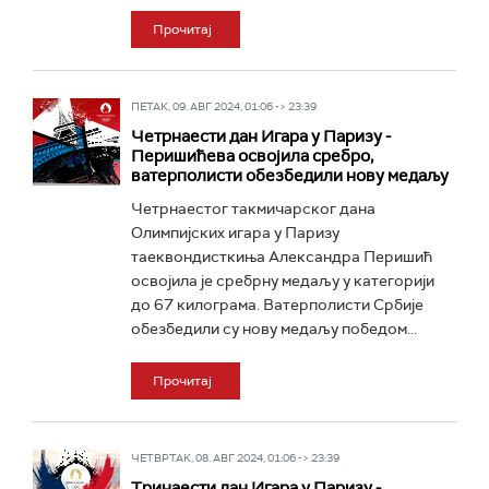
Прочитај
ПЕТАК, 09. АВГ 2024, 01:06 -> 23:39
Четрнаести дан Игара у Паризу -
Перишићева освојила сребро,
ватерполисти обезбедили нову медаљу
Четрнаестог такмичарског дана
Олимпијских игара у Паризу
таеквондисткиња Александра Перишић
освојила је сребрну медаљу у категорији
до 67 килограма. Ватерполисти Србије
обезбедили су нову медаљу победом...
Прочитај
ЧЕТВРТАК, 08. АВГ 2024, 01:06 -> 23:39
Тринаести дан Игара у Паризу -