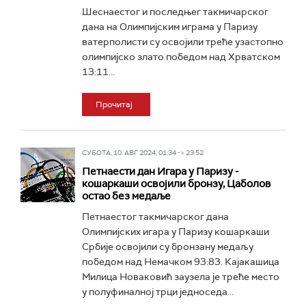
Шеснаестог и последњег такмичарског
дана на Олимпијским играма у Паризу
ватерполисти су освојили треће узастопно
олимпијско злато победом над Хрватском
13:11...
Прочитај
СУБОТА, 10. АВГ 2024, 01:34 -> 23:52
Петнаести дан Игара у Паризу -
кошаркаши освојили бронзу, Цаболов
остао без медаље
Петнаестог такмичарског дана
Олимпијских игара у Паризу кошаркаши
Србије освојили су бронзану медаљу
победом над Немачком 93:83. Кајакашица
Милица Новаковић заузела је треће место
у полуфиналној трци једноседа...