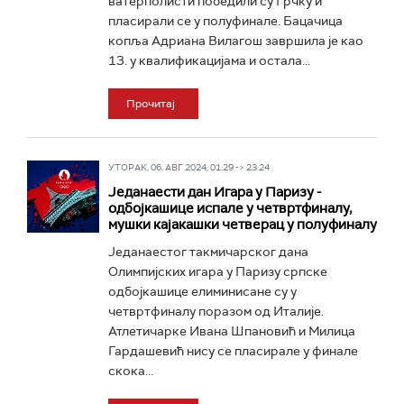
ватерполисти победили су Грчку и
пласирали се у полуфинале. Бацачица
копља Адриана Вилагош завршила је као
13. у квалификацијама и остала...
Прочитај
УТОРАК, 06. АВГ 2024, 01:29 -> 23:24
Једанаести дан Игара у Паризу -
одбојкашице испале у четвртфиналу,
мушки кајакашки четверац у полуфиналу
Једанаестог такмичарског дана
Олимпијских игара у Паризу српске
одбојкашице елиминисане су у
четвртфиналу поразом од Италије.
Атлетичарке Ивана Шпановић и Милица
Гардашевић нису се пласирале у финале
скока...