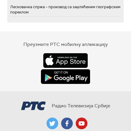
Лесковачка спржа – производ са заштићеним географским
пореклом
Преузмите РТС мобилну апликацију
Радио Телевизија Србије