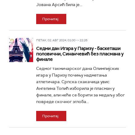
Јована Арсић била је...
Прочитај
ПЕТАК, 02. АВГ 2024, 01:00 -> 22:26
Седми дан Игара у Паризу - баскеташи
половични, Синанчевић без пласмана у
финале
Седмог такмичарског дана Олимпијских
игара у Паризу почињу надметања
атлетичара. Српска скакачица увис
Ангелина Топић изборила је пласман у
финале, али неће се борити за медаљу због
повреде скочног зглоба...
Прочитај