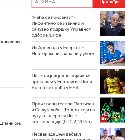
"Неће се поновити" -
Инфантино се извинио и
сачувао подршку Управног
одбора Фифе
једињеним
Из Арсенала у Евертон -
Нергор жели значајнију улогу
Нагетси још једно појачање
пронашли у Евролиги - Лони
Вокер се враћа у НБА
Први прави тест за Партизан
и Сашу Илића - Тобол стоји на
путу ка плеј-офу Лиге
конференције (РТС 2, 20.55)
 Шпанијом,
Несвакидашњи дебакл
јуниорки Хрватске у осмини