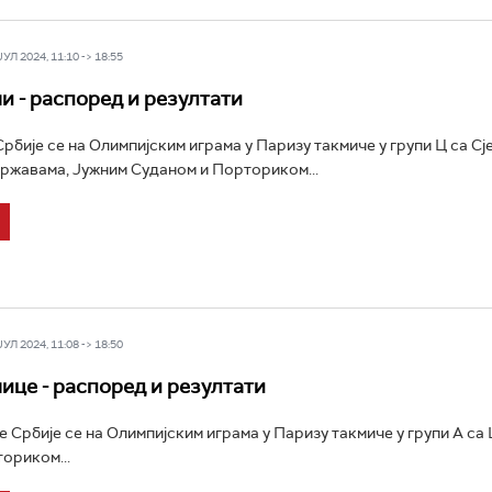
Л 2024, 11:10 -> 18:55
 - распоред и резултати
бије се на Олимпијским играма у Паризу такмиче у групи Ц са С
ржавама, Јужним Суданом и Порториком...
Л 2024, 11:08 -> 18:50
це - распоред и резултати
Србије се на Олимпијским играма у Паризу такмиче у групи А са
ориком...