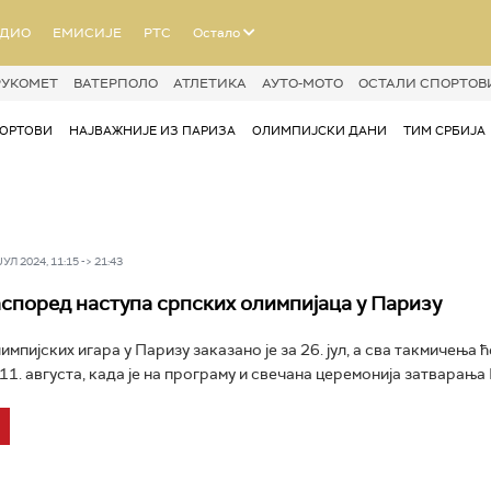
АДИО
ЕМИСИЈЕ
РТС
Остало
РУКОМЕТ
ВАТЕРПОЛО
АТЛЕТИКА
АУТО-МОТО
ОСТАЛИ СПОРТОВ
ОРТОВИ
НАЈВАЖНИЈЕ ИЗ ПАРИЗА
ОЛИМПИЈСКИ ДАНИ
ТИМ СРБИЈА
Л 2024, 11:15 -> 21:43
според наступа српских олимпијаца у Паризу
пијских игара у Паризу заказано је за 26. јул, а сва такмичења ћ
1. августа, када је на програму и свечана церемонија затварања И