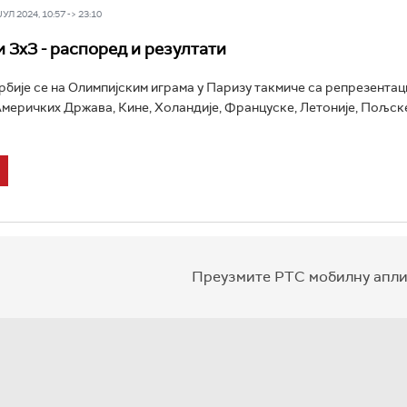
Л 2024, 10:57 -> 23:10
 3x3 - распоред и резултати
бије се на Олимпијским играма у Паризу такмиче са репрезентац
меричких Држава, Кине, Холандије, Француске, Летоније, Пољск
Преузмите РТС мобилну апли