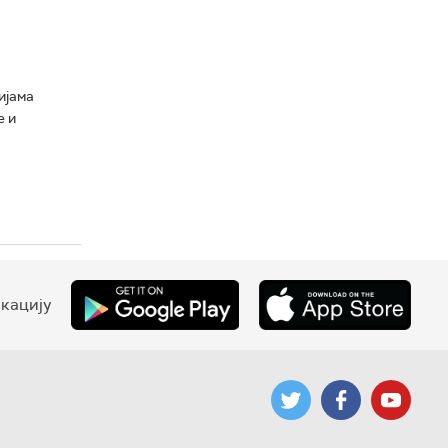
ијама
е и
кацију