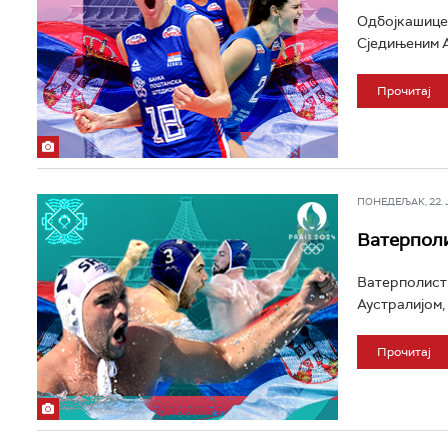
Одбојкашице 
Сједињеним А
Прочитај
ПОНЕДЕЉАК, 22. ЈУ
Ватерполи
Ватерполисти
Аустралијом,
Прочитај