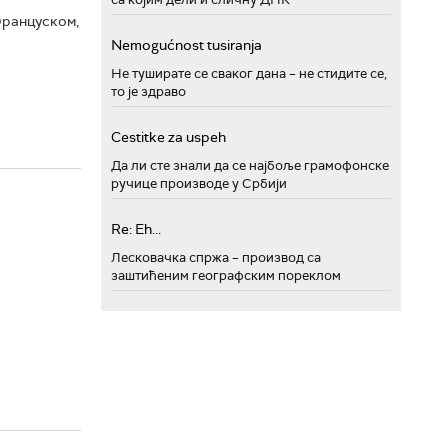
Француском,
Nemogućnost tusiranja
Не туширате се сваког дана – не стидите се,
то је здраво
Cestitke za uspeh
Да ли сте знали да се најбоље грамофонске
ручице производе у Србији
Re: Eh...
Лесковачка спржа – производ са
заштићеним географским пореклом