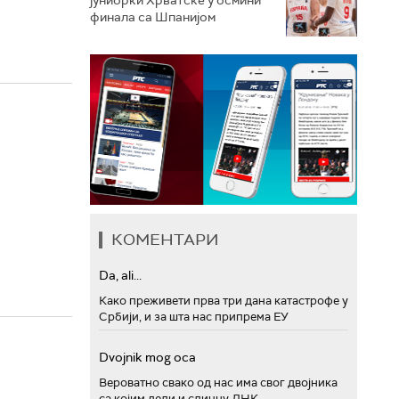
финала са Шпанијом
КОМЕНТАРИ
Da, ali...
Како преживети прва три дана катастрофе у
Србији, и за шта нас припрема ЕУ
Dvojnik mog oca
Вероватно свако од нас има свог двојника
са којим дели и сличну ДНК