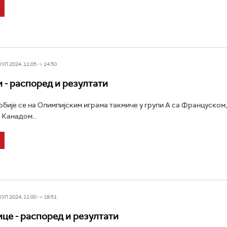
Л 2024, 11:05 -> 14:50
 - распоред и резултати
бије се на Олимпијским играма такмиче у групи А са Француском,
 Канадом...
Л 2024, 11:00 -> 18:51
це - распоред и резултати