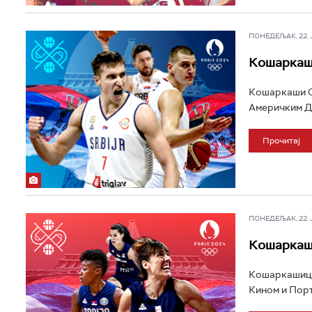
ПОНЕДЕЉАК, 22. ЈУ
Кошаркаши
Кошаркаши Ср
Америчким Д
Прочитај
ПОНЕДЕЉАК, 22. ЈУ
Кошаркаши
Кошаркашице 
Кином и Порт