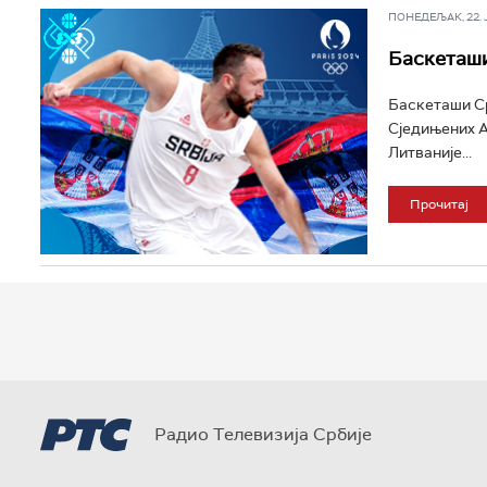
ПОНЕДЕЉАК, 22. ЈУ
Баскеташи
Баскеташи Ср
Сједињених А
Литваније...
Прочитај
Радио Телевизија Србије