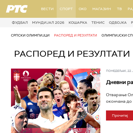
РТС
ВЕСТИ
СПОРТ
OKO
МАГАЗИН
ТВ
Р
ФУДБАЛ
МУНДИЈАЛ 2026
КОШАРКА
ТЕНИС
ОДБОЈКА
СРПСКИ ОЛИМПИЈЦИ
РАСПОРЕД И РЕЗУЛТАТИ
ОЛИМПИЈСКИ СП
РАСПОРЕД И РЕЗУЛТАТИ
ПОНЕДЕЉАК, 22. ЈУ
Дневни ра
Отварање Олим
окончана до 1
Прочитај