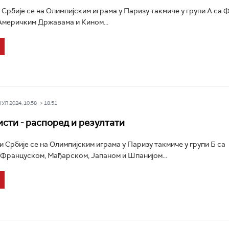
Србије се на Олимпијским играма у Паризу такмиче у групи А са 
меричким Државама и Кином...
Л 2024, 10:58 -> 18:51
сти - распоред и резултати
 Србије се на Олимпијским играма у Паризу такмиче у групи Б са
 Француском, Мађарском, Јапаном и Шпанијом...