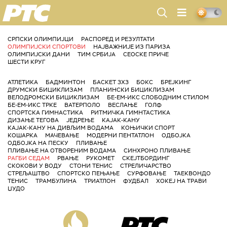
РТС
СРПСКИ ОЛИМПИЈЦИ
РАСПОРЕД И РЕЗУЛТАТИ
ОЛИМПИЈСКИ СПОРТОВИ
НАЈВАЖНИЈЕ ИЗ ПАРИЗА
ОЛИМПИЈСКИ ДАНИ
ТИМ СРБИЈА
СЕОСКЕ ПРИЧЕ
ШЕСТИ КРУГ
АТЛЕТИКА
БАДМИНТОН
БАСКЕТ 3X3
БОКС
БРЕЈКИНГ
ДРУМСКИ БИЦИКЛИЗАМ
ПЛАНИНСКИ БИЦИКЛИЗАМ
ВЕЛОДРОМСКИ БИЦИКЛИЗАМ
БЕ-ЕМ-ИКС СЛОБОДНИМ СТИЛОМ
БЕ-ЕМ-ИКС ТРКЕ
ВАТЕРПОЛО
ВЕСЛАЊЕ
ГОЛФ
СПОРТСКА ГИМНАСТИКА
РИТМИЧКА ГИМНТАСТИКА
ДИЗАЊЕ ТЕГОВА
ЈЕДРЕЊЕ
КАЈАК-КАНУ
КАЈАК-КАНУ НА ДИВЉИМ ВОДАМА
КОЊИЧКИ СПОРТ
КОШАРКА
МАЧЕВАЊЕ
МОДЕРНИ ПЕНТАТЛОН
ОДБОЈКА
ОДБОЈКА НА ПЕСКУ
ПЛИВАЊЕ
ПЛИВАЊЕ НА ОТВОРЕНИМ ВОДАМА
СИНХРОНО ПЛИВАЊЕ
РАГБИ СЕДАМ
РВАЊЕ
РУКОМЕТ
СКЕЈТБОРДИНГ
СКОКОВИ У ВОДУ
СТОНИ ТЕНИС
СТРЕЛИЧАРСТВО
СТРЕЉАШТВО
СПОРТСКО ПЕЊАЊЕ
СУРФОВАЊЕ
ТАЕКВОНДО
ТЕНИС
ТРАМБУЛИНА
ТРИАТЛОН
ФУДБАЛ
ХОКЕЈ НА ТРАВИ
ЏУДО