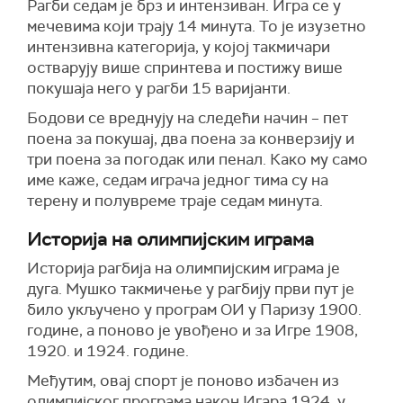
Рагби сед
ам
је брз и интензив
ан. И
гра се у
мечевима који трају 14 минута. То је изузетно
интензивна категорија, у којој такмичари
остварују више спринтева и постижу више
покушаја него у рагби
15 варијанти
.
Бодови
се вреднују на следећи начин – пет
поена за покушај,
два
поена за конверзију и
три
поена за погодак или пенал.
Како му само
име каже, седам играча једног тима су на
терену и полувреме траје седам минута.
Историја на олимпијским играма
Историја рагбија на олимпијским играма је
дуга. Мушко такмичење у рагбију први пут је
било укључено у програм ОИ у Паризу 1900.
године, а поново
је увођено и за Игре
1908,
1920. и 1924. године.
Међутим, овај спорт је поново избачен из
олимпијског програма након Игара 1924. у