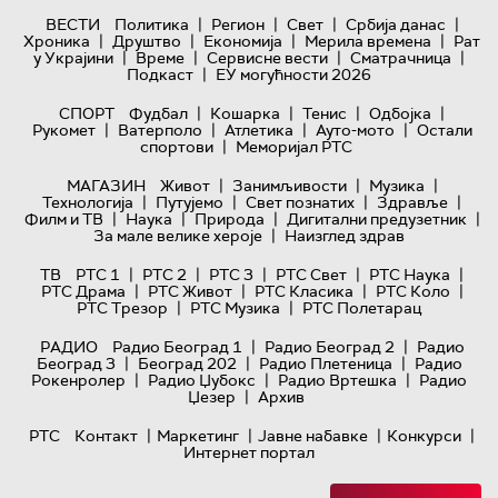
|
|
|
|
ВЕСТИ
Политика
Регион
Свет
Србија данас
|
|
|
|
Хроника
Друштво
Економија
Мерила времена
Рат
|
|
|
|
у Украјини
Време
Сервисне вести
Сматрачница
|
Подкаст
ЕУ могућности 2026
|
|
|
|
СПОРТ
Фудбал
Кошарка
Тенис
Одбојка
|
|
|
|
Рукомет
Ватерполо
Атлетика
Ауто-мото
Остали
|
спортови
Меморијал РТС
|
|
|
МАГАЗИН
Живот
Занимљивости
Музика
|
|
|
|
Технологијa
Путујемо
Свет познатих
Здравље
|
|
|
|
Филм и ТВ
Наука
Природа
Дигитални предузетник
|
За мале велике хероје
Наизглед здрав
|
|
|
|
|
ТВ
РТС 1
РТС 2
РТС 3
РТС Свет
РТС Наука
|
|
|
|
РТС Драма
РТС Живот
РТС Класика
РТС Коло
|
|
РТС Трезор
РТС Музика
РТС Полетарац
|
|
РАДИО
Радио Београд 1
Радио Београд 2
Радио
|
|
|
Београд 3
Београд 202
Радио Плетеница
Радио
|
|
|
Рокенролер
Радио Џубокс
Радио Вртешка
Радио
|
Џезер
Архив
|
|
|
|
РТС
Контакт
Маркетинг
Јавне набавке
Конкурси
Интернет портал