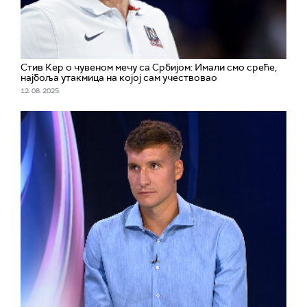
Стив Кер о чувеном мечу са Србијом: Имали смо среће,
најбоља утакмица на којој сам учествовао
12. 08. 2025.