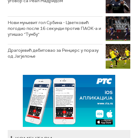
уговор са Реал Мадридом
Нови муњевит гол Србина - Цветковић
погодио после 16 секунди против ПАОК-а и
утишао "Тумбу"
Драгојевић дебитовао за Ренџерс у поразу
од Јагјелоње