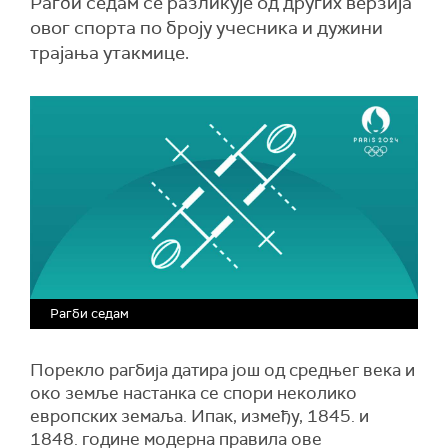
Рагби седам се разликује од других верзија
овог спорта по броју учесника и дужини
трајања утакмице.
Рагби седам
Порекло рагбија датира
још од средњег века и
око земље настанка се спори неколико
европских земаља.
Ипак, између, 1845. и
1848. године модерн
а правила
ове