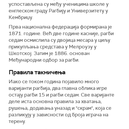
успостављена су
међу
ученици
ма
школе у
е
нглеском граду Рагби
ју
и Универзитет
у у
Кембриџу.
Прва национална федерација формирана је
1871. године. Већ две године касније, рагби
седам осмислила су двојица месара у циљу
прикупљања
средстава у Мелроузу у
Шкотској.
Затим је
1886. основан
Међународни одбор за рагби.
Правила такмичења
Иако се током година појавило много
варијанти рагбија, два главна облика игре
остају рагби 15 и рагби седам. Све варијанте
деле иста основна правила за хватањ
а
,
рушења,
додавања уназад и "
скрам"
, која се
разликују у зависности од броја играча на
терену.