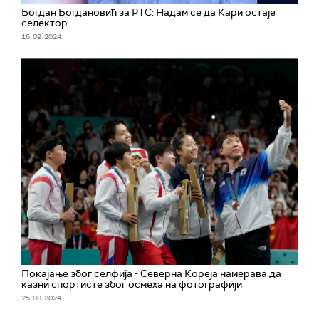
Богдан Богдановић за РТС: Надам се да Кари остаје
селектор
16. 09. 2024.
Покајање због селфија - Северна Кореја намерава да
казни спортисте због осмеха на фотографији
25. 08. 2024.