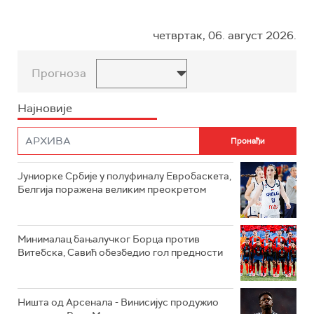
четвртак, 06. август 2026.
Прогноза
Најновије
Јуниорке Србије у полуфиналу Евробаскета,
Белгија поражена великим преокретом
Минималац бањалучког Борца против
Витебска, Савић обезбедио гол предности
Ништа од Арсенала - Винисијус продужио