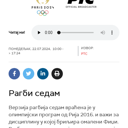
Читај ми!
ИЗВОР:
ПОНЕДЕЉАК, 22.07.2024, 10:00 -
> 17:24
РТС
Рагби седам
Верзија рагбија седам враћена је у
олимпијски програм од Рија 2016. и важи за
дисциплину у којој бриљира омалени Фиџи.