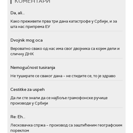
КОМЕНТАРИ
Da, ali...
Како преживети прва три дана катастрофе у Србији, и за
шта нас припрема ЕУ
Dvojnik mog oca
Вероватно свако од нас има свог двојника са којим дели и
сличну ДНК
Nemogućnost tusiranja
Не туширате се сваког дана – не стидите се, то је здраво
Cestitke za uspeh
Да ли сте знали да се најбоље грамофонске ручице
производе у Србији
Re: Eh...
Лесковачка спржа – производ са заштићеним географским
пореклом