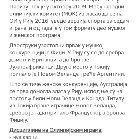
Паризу. Тек је у октобру 2009. Међународни
олимпијски комитет (МОК) изгласао да се на
ОИ у Рију 2016. уведе верзија спорта за седам
играча, и од тада је у том формату део мушког
и женског програма.
Двоструки узастопни првак у мушкој
конкуренцији је Фиџи. У Рију су се до сребра
домогли Британци, а до бронзе
Јужноафриканци. Друго место у Токију
припало је Новом Зеланду, треће Аргентини.
Што се тиче женске конкуренције, Аустралија
се прва домогла злата у Рију, испод ње су на
постољу били Нови Зеланд и Канада. Титулу
из Токија бране играчице Новог Зеланда,
сребро је тада припало Француској, а бронза
Фиџију.
Дисциплине на Олимпијским играма:
- мушкарци