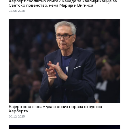
Херберт саопштио списак Канаде за квалификације за
Светско првенство, нема Марија и Вигинса
02. 06. 2026.
Бајерн после осам узастопних пораза отпустио
Херберта
20. 12. 2025.