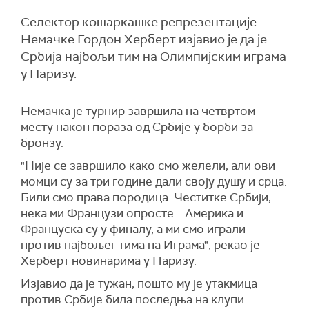
Селектор кошаркашке репрезентације
Немачке Гордон Херберт изјавио је да је
Србија најбољи тим на Олимпијским играма
у Паризу.
Немачка је турнир завршила на четвртом
месту након пораза од Србије у борби за
бронзу.
"Није се завршило како смо желели, али ови
момци су за три године дали своју душу и срца.
Били смо права породица. Честитке Србији,
нека ми Французи опросте... Америка и
Француска су у финалу, а ми смо играли
против најбољег тима на Играма", рекао је
Херберт новинарима у Паризу.
Изјавио да је тужан, пошто му је утакмица
против Србије била последња на клупи