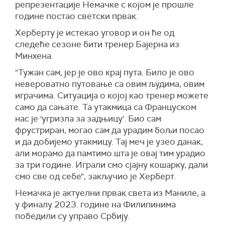
репрезентације Немачке с којом је прошле
године постао светски првак.
Херберту је истекао уговор и он ће од
следеће сезоне бити тренер Бајерна из
Минхена.
"Тужан сам, јер је ово крај пута. Било је ово
невероватно путовање са овим људима, овим
играчима. Ситуација о којој као тренер можете
само да сањате. Та утакмица са Француском
нас је 'угризла за задњицу'. Био сам
фрустриран, могао сам да урадим бољи посао
и да добијемо утакмицу. Тај меч је узео данак,
али морамо да памтимо шта је овај тим урадио
за три године. Играли смо сјајну кошарку, дали
смо све од себе", закључио је Херберт.
Немачка је актуелни првак света из Маниле, а
у финалу 2023. године на Филипинима
победили су управо Србију.