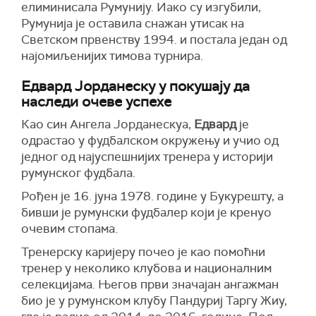
елиминисала Румунију. Иако су изгубили,
Румунија је оставила снажан утисак на
Светском првенству 1994. и постала један од
најомиљенијих тимова турнира.
Едвард Јорданеску у покушају да
наследи очеве успехе
Као син Ангела Јорданескуа,
Едвард
је
одрастао у фудбалском окружењу и учио од
једног од најуспешнијих тренера у историји
румунског фудбала.
Рођен је 16. јуна 1978. године у Букурешту, а
бивши је румунски фудбалер који је кренуо
очевим стопама.
Тренерску каријеру почео је као помоћни
тренер у неколико клубова и националним
селекцијама. Његов први значајан ангажман
био је у румунском клубу Пандуриј Таргу Жиу,