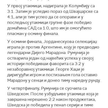
У првој утакмици, надиграла је Колумбију са
3:1. Затим је уследио пораз од Швајцарске са
4:1, али је тим успео да се опорави и у
последњој утакмици групне фазе победио
домаћина САД са 1:0, што им је омогућило
пласман у осмину финала.
У осмини финала, Јорданескуова селекцијаџ
играла је против Аргентине, коју је предводио
легендарни Дијего Марадона. Румунија је
остварила један од највећих успеха у својој
историји победивши фаворита са 3:2 у
незаборавној утакмици. Георге Хаџи је
диригујући игром и постизањем гола оставио
Марадону у сенци и донео тиму наредну рунду.
У четвртфиналу, Румунија се суочила са
Шведском. После узбудљиве утакмице која је
завршена нерешено 2:2 након продужетака,
Шведска је победила у пенал серији и тиме