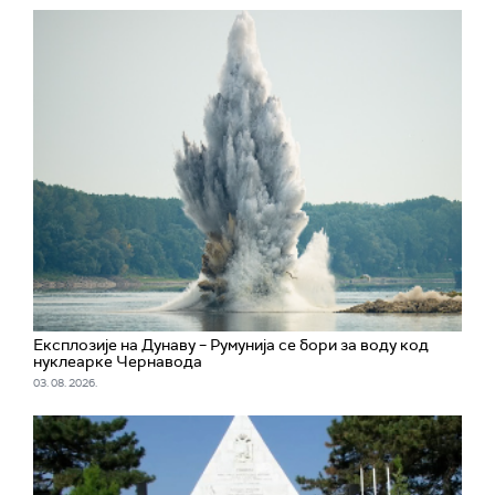
Експлозије на Дунаву – Румунија се бори за воду код
нуклеарке Чернавода
03. 08. 2026.