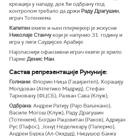
креација у нападу, док би одбрану под
контролом требало да држи
Раду Драгушин
,
играч Тотенхема.
Капитен
екипе и њен плејмејкер је искусни
Николаје Станчу
који је напунио 31. годину и
игра у лиги Саудијске Арабије.
Најопаснији офанзивни играч екипе је крило
Парме
Денис Ман
.
Састав репрезентације Румуније:
Голмани:
Флорин Ница (Гацијантеп), Хорацију
Молдован (Атлетико Мадрид), Стефан
Тарновану (ФЦСБ), Разван Сава (Клуж);
Одбрана:
Андреи Ратију (Рајо Ваљекано),
Василе Могош (Клуж), Раду Драгушин
(Тотенхем), Богдан Рацовитан (Раков), Адријан
Рус (Пафос), Јонуț Неделкеару (Палермо),
Андреи Бурка (Ал-Окхдуд), Ницушор Банку