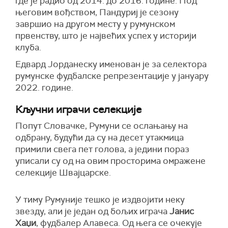
где је радио од 2014. до 2016. године. Под
његовим вођством, Пандуриј је сезону
завршио на другом месту у румунском
првенству, што је највећих успех у историји
клуба.
Едвард Јорданеску именован је за селектора
румунске фудбалске репрезентације у јануару
2022. године.
Кључни играчи селекције
Попут Словачке, Румуни се ослањању на
одбрану, будући да су на десет утакмица
примили свега пет голова, а једини пораз
уписали су од на овим просторима омражене
селекције Швајцарске.
У тиму Румуније тешко је издвојити неку
звезду, али је један од бољих играча
Јанис
Хаџи
, фудбалер Алавеса. Од њега се очекује