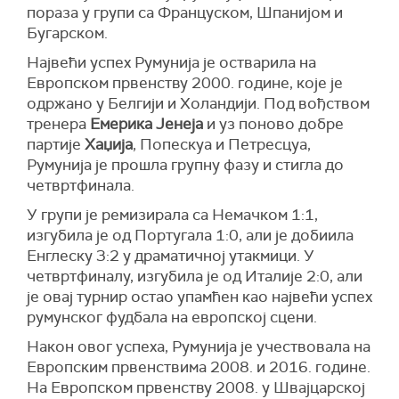
пораза у групи са Француском, Шпанијом и
Бугарском.
Највећи успех Румунија је остварила на
Европском првенству 2000. године, које је
одржано у Белгији и Холандији. Под вођством
тренера
Емерика Јенеја
и уз поново добре
партије
Хаџија
, Попескуа и Петресцуа,
Румунија је прошла групну фазу и стигла до
четвртфинала.
У групи је ремизирала са Немачком 1:1,
изгубила је од Португала 1:0, али је добиила
Енглеску 3:2 у драматичној утакмици. У
четвртфиналу, изгубила је од Италије 2:0, али
је овај турнир остао упамћен као највећи успех
румунског фудбала на европској сцени.
Након овог успеха, Румунија је учествовала на
Европским првенствима 2008. и 2016. године.
На Европском првенству 2008. у Швајцарској