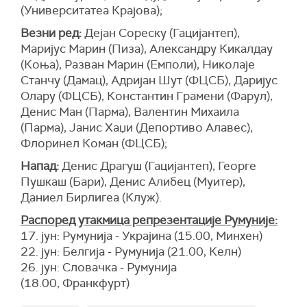
(Университатеа Крајова);
Везни ред:
Дејан Сореску (Гацијантеп),
Маријус Марин (Пиза), Александру Кикалдау
(Коња), Разван Марин (Емполи), Николаје
Станчу (Дамац), Адријан Шут (ФЦСБ), Даријус
Олару (ФЦСБ), Константин Грамени (Фарул),
Денис Ман (Парма), Валентин Михаила
(Парма), Јанис Хаџи (Депортиво Алавес),
Флоринел Коман (ФЦСБ);
Напад:
Денис Драгуш (Гацијантеп), Георге
Пушкаш (Бари), Денис Алибец (Муитер),
Даниел Бирлигеа (Клуж).
Распоред утакмица репрезентације Румуније:
17. јун: Румунија - Украјина (15.00, Минхен)
22. јун: Белгија - Румунија (21.00, Келн)
26. јун: Словачка - Румунија
(18.00, Франкфурт)