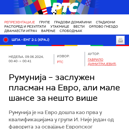
РТС
РЕПРЕЗЕНТАЦИЈЕ
ГРУПЕ
ГРАДОВИ ДОМАЋИНИ
СТАДИОНИ
РАСПОРЕД И РЕЗУЛТАТИ
УТАКМИЦЕ
ВЕСТИ
ОРЛОВО ГНЕЗДО
ДВАНАЕСТИ ИГРАЧ
ВАРЕЊЕ
СЛОБОДЊАК
ШПА - ЕНГ 2:1 (КРАЈ)
АУТОР:
ИЗВОР:
НЕДЕЉА, 09.06.2024,
ГАВРИЛО
00:40 -> 00:41
РТС
ДИМИТРИЈЕВИЋ
Румунија – заслужен
пласман на Евро, али мале
шансе за нешто више
Румунија је на Евро дошла као прва у
квалификацијама у групи И. Није један од
фаворита за освајање Европског