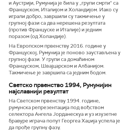
и Аустрији, Румунија је била у „групи смрти“ са
Француском, Италијом и Холандијом. Иако су
играли добро, завршили су такмичење у
групној фази са два нерешена резултата
(против Француске и Италије) и једним
поразом (од Холандије).
На Европском првенству 2016. године у
Француској, Румунија је поново заустављена у
групној фази. У групи са домаћином
Француском, Швајцарском и Албанијом.
Такмичење је завршила са једним бодом.
Светско првенство 1994, Румунијин
најславнији резултат
На Светском првенству 1994. године,
румунска репрезентација под вођством
селектора Ангела Јорданескуа и уз изузетне
бравуре играча попут Георгеа Хаџија успела је
да прође групну фазу.