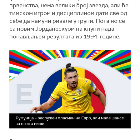
првенства, нема велики број звезда, али ће
тимском игром и дисциплином дати све од
себе да намучи ривале у групи. Потајно се
са новим Јорданескуом на клупи нада
понављањем резултата из 1994. године.
Румунија – заслужен пласман на Евро, али мале шансе
за нешто више