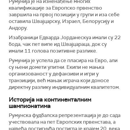
Румунија је на изненађење многих
квалификације за Европско првенство
завршила на првој позицији у групи и иза себе
оставила Швајцарску, Израел, Белорусију и
Андору.
Изабраници Едварда Јорданескуа имали су 22
бода, чак пет випе ид Швајцараца, док су
имали 11 голова позитивне разлике.
Румунија је успела да се пласира на Евро, али
су њени домети упитни. Екипи не мањка
организованост у дефанзиви и игри у
транзицији, већ мањак играча који доносе
директну разлику индивидуалним квалитетом.
Историја на континенталним
шампионатима
Румунска фудбалска репрезентација је до сада
учествовала на пет Европских првенстава, а
највећа достигнућа постигла је крајем 20. века.