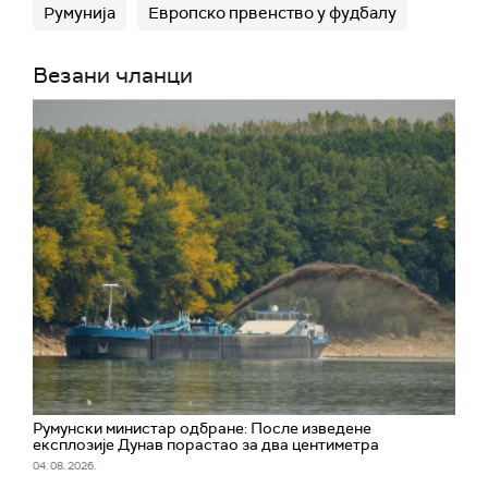
Румунија
Европско првенство у фудбалу
Везани чланци
Румунски министар одбране: После изведене
експлозије Дунав порастао за два центиметра
04. 08. 2026.