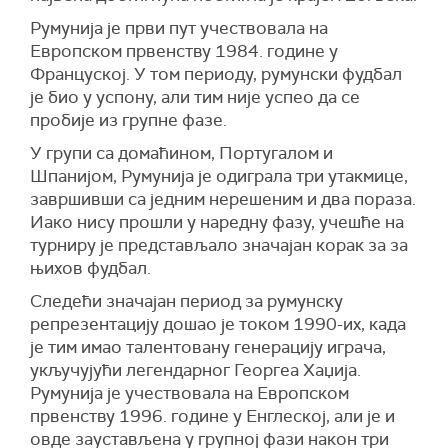
Румунија је први пут учествовала на
Европском првенству 1984. године у
Француској. У том периоду, румунски фудбал
је био у успону, али тим није успео да се
пробије из групне фазе.
У групи са домаћином, Португалом и
Шпанијом, Румунија је одиграла три утакмице,
завршивши са једним нерешеним и два пораза.
Иако нису прошли у наредну фазу, учешће на
турниру је представљало значајан корак за за
њихов фудбал.
Следећи значајан период за румунску
репрезентацију дошао је током 1990-их, када
је тим имао талентовану генерацију играча,
укључујући легендарног Георгеа Хаџија.
Румунија је учествовала на Европском
првенству 1996. године у Енглеској, али је и
овде заустављена у групној фази након три