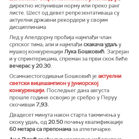
директно испунивши норму или преко ранг
листе. Шест од девет репрезентативаца су
актуелни државни рекордери у својим
дисциплинама.
Лед у Апелдорну пробија најмлађи члан
српског тима, али и најмлађи
скакача удаљ
у
мушкој конкуренцији
Лука Бошковић
. Загрејан
и у спринтерицама, спреман за први скок биће
вечерас у 20.30
.
Осамнаестогодишњи Бошковић је
актуелни
светски вицешампион у јуниорској
конкуренцији.
Последњег дана августа
прошле године освојио је сребро у Перуу
скочивши
7,93.
Двадесет минута након старта такмичења у
скоку удаљ, од
20.50
почињу квалификације
60 метара са препонама
за атлетичарке.