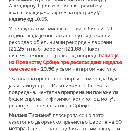
Апелдорну. П
ролаз у финале тражиће у
квалификацијама које су на програму
у
недељу од 10.05.
У резлултатом смислу његова је била 2021.
година, када је постао апсолутни државни
рекордер објединивши рекорде у дворани
(
21,25
) и на отвореном (
21,88
). Након
вишемесечног опоравка од повреде
бацио је
на Првенству Србије пре десетак дана најдаље
ове сезоне
-
20,56
у свом четвртом наступу.
"За оваква првенства спортиста мора да буде
јак и самоуверен. Иако имам проблема са
повредама, ментална припрема ми помаже да
будем спреман и физички, колико год могу",
рекао је репрезентативац Србије.
Милана Тирнанић
пласирала се на пето
узастопно дворанско првенство Европе на
60
метара.
Све је почело дебитантским наступом