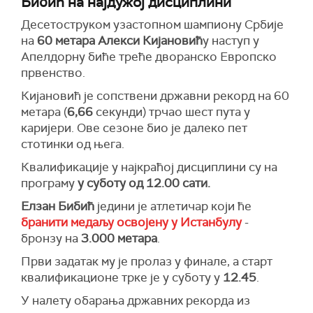
Бибић на најдужој дисциплини
Десетоструком узастопном шампиону Србије
на
60 метара
Алекси Кијановић
у наступ у
Апелдорну биће треће дворанско Европско
првенство.
Кијановић је сопствени државни рекорд на 60
метара (
6,66
секунди) трчао шест пута у
каријери. Ове сезоне био је далеко пет
стотинки од њега.
Квалификације у најкраћој дисциплини су на
програму
у суботу
од 12.00 сати.
Елзан Бибић
једини је атлетичар који ће
бранити медаљу освојену у Истанбулу
-
бронзу на
3.000 метара
.
Први задатак му је пролаз у финале, а старт
квалификационе трке је у суботу у
12.45
.
У налету обарања државних рекорда из