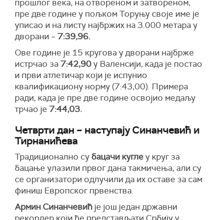
прошлог века, на отвореном и затвореном,
пре две године у пољком Торуњу своје име је
уписао и на листу најбржих на 3.000 метара у
дворани –
7:39,96.
Ове године је 15 кругова у дворани најбрже
истрчао за
7:42,90
у Валенсији, када је постао
и први атлетичар који је испунио
квалификациону норму (7:43,00). Примера
ради, када је пре две године освојио медаљу
трчао је
7:44,03.
Четврти дан – нaступају Синанчевић и
Тирнанићева
Традиционално су
бацачи кугле
у круг за
бацање улазили првог дана такмичења, али су
се организатори одлучили да их оставе за сам
финиш Европског првенства.
Армин Синанчевић
је још један државни
рекордер који ће представљати Србију у