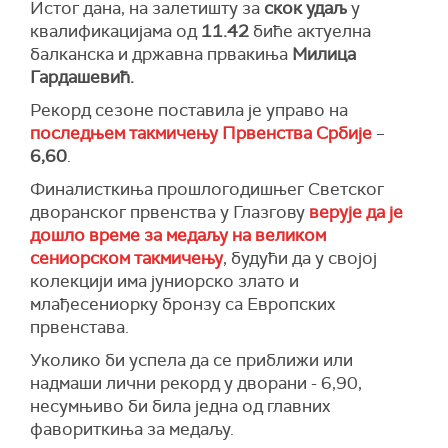
Истог дана, на залетишту за
скок удаљ
у
квалификацијама од
11.42
биће актуелна
балканска и државна првакиња
Милица
Гардашевић.
Рекорд сезоне поставила је управо на
последњем такмичењу Првенства Србије
–
6,60
.
Финалисткиња прошлогодишњег Светског
дворанског првенства у Глазгову
верује да је
дошло време за медаљу на великом
сениорском такмичењу
, будући да у својој
колекцији има јуниорско злато и
млађесениорку бронзу са Европских
првенстава.
Уколико би успела да се приближи или
надмаши лични рекорд у дворани - 6,90,
несумњиво би била једна од главних
фавориткиња за медаљу.