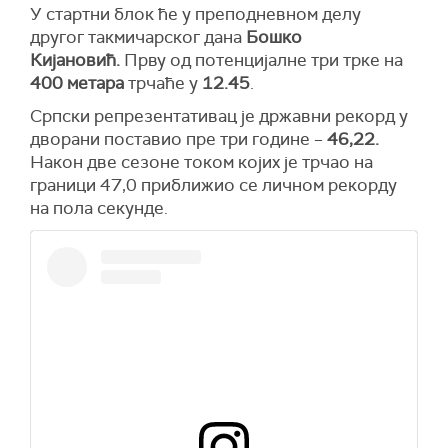
У стартни блок ће у преподневном делу
другог такмичарског дана
Бошко
Кијановић.
Прву од потенцијалне три трке на
400 метара
трчаће у
12.45
.
Српски репрезентативац је државни рекорд у
дворани поставио пре три године –
46,22.
Након две сезоне током којих је трчао на
граници 47,0 приближио се личном рекорду
на пола секунде.