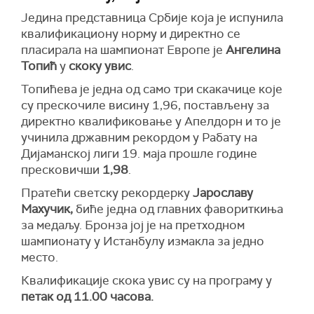
Једина представница Србије која је испунила
квалификациону норму и директно се
пласирала на шампионат Европе је
Ангелина
Топић
у
скоку увис
.
Топићева је једна од само три скакачице које
су прескочиле висину 1,96, постављену за
директно квалификовање у Апелдорн и то је
учинила државним рекордом у Рабату на
Дијаманској лиги 19. маја прошле године
пресковичши
1,98
.
Пратећи светску рекордерку
Јарославу
Махучик,
биће једна од главних фавориткиња
за медаљу. Бронза јој је на претходном
шампионату у Истанбулу измакла за једно
место.
Квалификације скока увис су на програму у
петак од 11.00 часова.