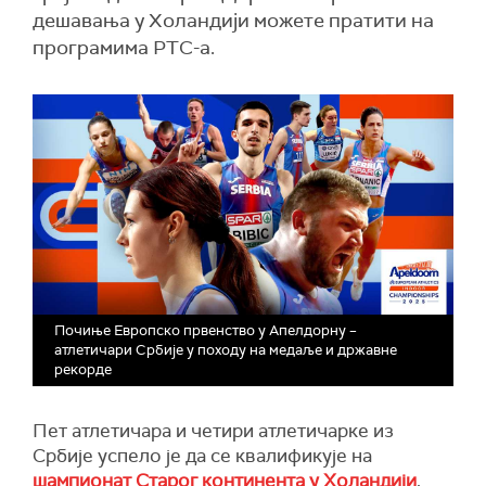
дешавања у Холандији можете пратити на
програмима РТС-а.
Почиње Европско првенство у Апелдорну –
атлетичари Србије у походу на медаље и државне
рекорде
Пет атлетичара и четири атлетичарке из
Србије успело је да се квалификује на
шампионат Старог континента у Холандији
,