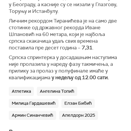
у Београду, а касније су се низали у Глазгову,
Торуњу и Истанбулу.
Личним рекордом Тиранићева је на само две
стотинке од државног рекорда Иване
Шпановић на 60 метара, који је најбоља
српска скакачица удаљ свих времена
поставила пре десет година –
7,31
.
Српска спринтерка у досадашњим наступима
није пролазила у нареду фазу такмичења, а
прилику за пролаз у полуфинале имаће у
квалификацијама
у недељу од
12.00 сати.
Атлетика
Ангелина Топић
Милица Гардашевић
Елзан Бибић
Армин Синанчевић
Апелдорн 2025