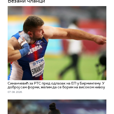
Везани чланци
Синанчевић за РТС пред одлазак на ЕП у Бирмингему: У
доброј сам форми, желим да се борим на високом нивоу
07. 08. 2026.