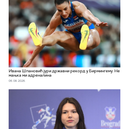
Ивана Шпановић јури државни рекорд у Бирмингему: Не
мањка ми адреналина
06. 08. 2026.