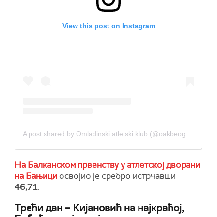
View this post on Instagram
A post shared by Omladinski atletski klub (@oakbeograd)
На Балканском првенству у атлетској дворани
на Бањици
освојио је сребро истрчавши
46,71
.
Трећи дан – Кијановић на најкраћој,