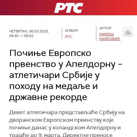
РТС
АУТОР:
ИЗВОР:
ЧЕТВРТАК, 06.03.2025,
МИЛОШ
09:45 -> 09:52
РТС
МАРКОВИЋ
Почиње Европско
првенство у Апелдорну –
атлетичари Србије у
походу на медаље и
државне рекорде
Девет атлетичара представљаће Србију на
дворанском Европском првенству које
почиње данас у холандском Апелдорну и
трајаће до 9. марта. Директне преносе