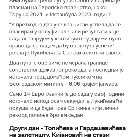
Ања Лукић
трећи пут узастопно изборила је
пласман на Европско првенство, након
Торуња 2021. и Истанбула 2023. године.
"У претходна два учешћа нисам успела да се
пласирам у полуфинале, али резултати које
сада остварујем у континуитету дају ми пуно
право да се надам да ћу овог пута успети",
рекла је Лукићева за Српски атлетски савез.
Два пута је ове зиме померала границе
сопственог државног рекорда, а последњи је
истрчала пред домаћом публиком на
Београдском митингу –
8,06
крајем јануара.
Само 14 Европљанки је до сада у овој години
истрчало испод осам секунди, а Лукићева ће
покушати да буде прва Српкиња чији лични
рекорд почиње бројем седам.
Други дан - Топићева и Гардашевићева
на залетишту, Кијановић на стази