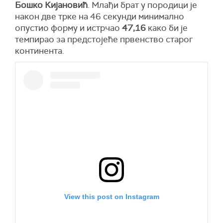
Бошко Кијановић
. Млађи брат у породици је
након две трке на 46 секунди минимално
опустио форму и истрчао
47,16
како би је
темпирао за предстојеће првенство старог
континента.
View this post on Instagram