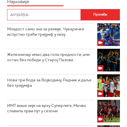
Најновије
Младост само зна за ремије, Чукарички
испустио трећи тријумф у низу
Железничар имао два гола предности, али
остао без победе у Старој Пазови
Нова три бода за Војводину, Радник и даље
без тријумфа
ИМТ више није на врху Суперлиге, Мачва
славила први пут у сезони