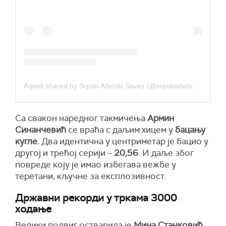
A post shared by Srpski Atletski Savez (@srpskiatletskisavez)
Са свакон наредног такмичења
Армин
Синанчевић
се враћа с даљим хицем у
бацању
кугле.
Два идентична у центриметар је бацио у
другој и трећој серији –
20,56
. И даље због
повреде коју је имао избегава вежбе у
теретани, кључне за експлозивност.
Државни рекорди у тркама 3000
ходање
Велики подвиг остварила је
Мина Станковић