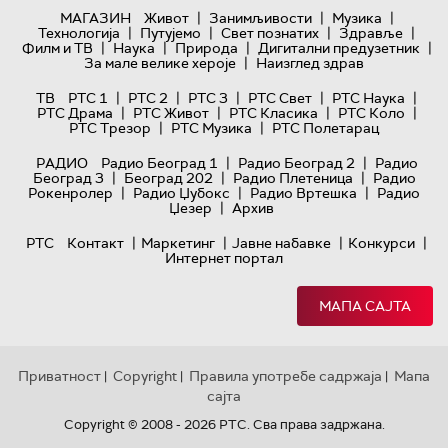
|
|
|
МАГАЗИН
Живот
Занимљивости
Музика
|
|
|
|
Технологијa
Путујемо
Свет познатих
Здравље
|
|
|
|
Филм и ТВ
Наука
Природа
Дигитални предузетник
|
За мале велике хероје
Наизглед здрав
|
|
|
|
|
ТВ
РТС 1
РТС 2
РТС 3
РТС Свет
РТС Наука
|
|
|
|
РТС Драма
РТС Живот
РТС Класика
РТС Коло
|
|
РТС Трезор
РТС Музика
РТС Полетарац
|
|
РАДИО
Радио Београд 1
Радио Београд 2
Радио
|
|
|
Београд 3
Београд 202
Радио Плетеница
Радио
|
|
|
Рокенролер
Радио Џубокс
Радио Вртешка
Радио
|
Џезер
Архив
|
|
|
|
РТС
Контакт
Маркетинг
Јавне набавке
Конкурси
Интернет портал
МАПА САЈТА
Приватност
Copyright
Правила употребе садржаја
Мапа
|
|
|
сајта
Copyright © 2008 - 2026 РТС. Сва права задржана.