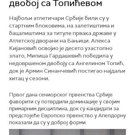
двобој са Топићевом
Најбољи атлетичари Србије били су у
стартним блоковима, на залетиштима и
бацалиштима за титуле првака државе у
Атлетској дворани на Бањици. Алекса
Кијановић освојио је десето узастопно
злато, Милица Гардашевић победила у
недовршеном двобоју са Ангелином Топић,
док је Армин Синанчевић постигао најдаљи
хитац у сезони.
Првог дана сениорског првенства Србије
фаворити су потврдили доминације у својим
примарним дисциплина, док су кандидати за
предстојеће Европско првенство у Апелдорну
показали да су у доброј форми.