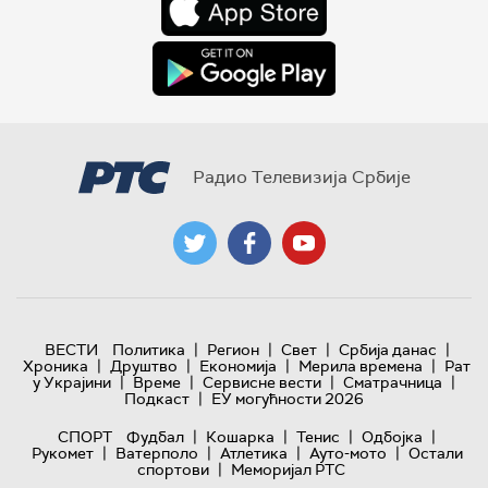
Радио Телевизија Србије
|
|
|
|
ВЕСТИ
Политика
Регион
Свет
Србија данас
|
|
|
|
Хроника
Друштво
Економија
Мерила времена
Рат
|
|
|
|
у Украјини
Време
Сервисне вести
Сматрачница
|
Подкаст
ЕУ могућности 2026
|
|
|
|
СПОРТ
Фудбал
Кошарка
Тенис
Одбојка
|
|
|
|
Рукомет
Ватерполо
Атлетика
Ауто-мото
Остали
|
спортови
Меморијал РТС