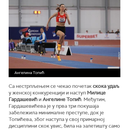
Ангелина Топић
Са нестрпљењем се чекао почетак
скока удаљ
у женској конкуренцији и наступ
Милице
Гардашевић
и
Ангелине Топић
. Међутим,
Гардашевићева је у прва три покушаја
забележила минималне преступе, док је
Топићева, због наступа у свој примарној
дисциплини скок увис, била на залетишту само