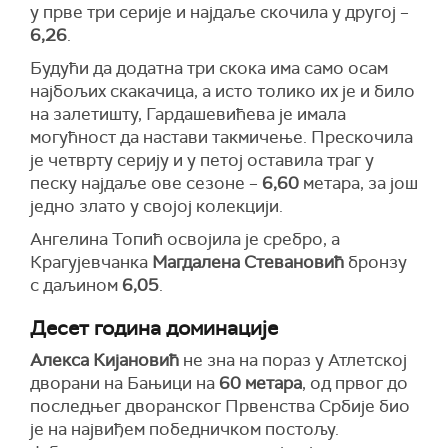
у прве три серије и најдаље скочила у другој –
6,26
.
Будући да додатна три скока има само осам
најбољих скакачица, а исто толико их је и било
на залетишту, Гардашевићева је имала
могућност да настави такмичење. Прескочила
је четврту серију и у петој оставила траг у
песку најдаље ове сезоне –
6,60
метара, за још
једно злато у својој колекцији.
Ангелина Топић освојила је сребро, а
Крагујевчанка
Магдалена Стевановић
бронзу
с даљином
6,05
.
Десет година доминације
Алекса Кијановић
не зна на пораз у Атлетској
дворани на Бањици на
60 метара
, од првог до
последњег дворанског Првенства Србије био
је на највиђем победничком постољу.