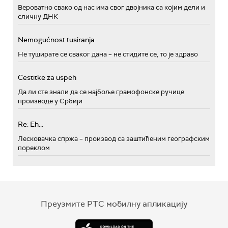
Вероватно свако од нас има свог двојника са којим дели и
сличну ДНК
Nemogućnost tusiranja
Не туширате се сваког дана – не стидите се, то је здраво
Cestitke za uspeh
Да ли сте знали да се најбоље грамофонске ручице
производе у Србији
Re: Eh...
Лесковачка спржа – производ са заштићеним географским
пореклом
Преузмите РТС мобилну апликацију