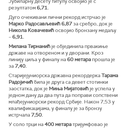
Јубиларну десету титулу освојио је с
резултатом
6,71.
Дуго очекивани лични рекорд истрчао је
Марко Радосављевић
6,87
за сребро, док је
Никола Ковачевић
освојио бронзану медаљу
–
6,91.
Милана Тирнанић
је објединила првакиње
државе на отвореном и у дворани. Кроз
линију циља у финалу на
60 метара
прошла је
за
7,40.
Старијејуниорска државна рекордерка
Тарама
Радојичић
била је друга са девет стотинки
заостатка, док је
Миња Мијатовић
је успела у
једном дану да два пута да поправи сопствени
млађејуниорски рекорд Србије. Након 7,53 у
квалификацијама, у финалу је за бронзу
истрчала
7,50.
У соло трци на
400 метара
тријумфовао је