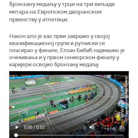
бронзану медаљу у трци на три хиљаде
метара на Европском дворанском
првенству у атлетици.
Након што је као први завршио у својој
квалификационој групи и рутниски се
пласирао у финале, Елзан Бибић надмашио је
очекивања и у првом сениорском финалу у
каријери освојио бронзану медаљу.