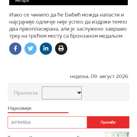
метара
Иако се чинило да ће Бибић можда напасти и
најсјајније одличје није успео да издржи темпо
два првопласирана, али је заслужено завршио
трку на трећем месту са бронзаном медаљом.
недеља, 09. август 2026.
Прогноза
Најновије