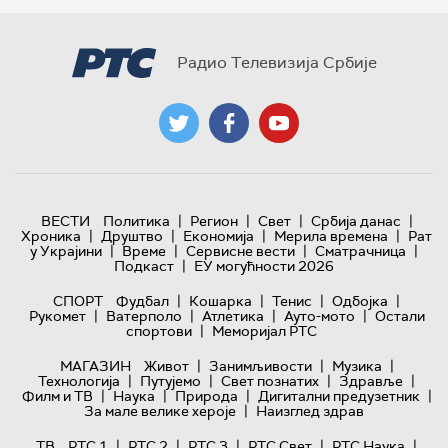
Радио Телевизија Србије
|
|
|
|
ВЕСТИ
Политика
Регион
Свет
Србија данас
|
|
|
|
Хроника
Друштво
Економија
Мерила времена
Рат
|
|
|
|
у Украјини
Време
Сервисне вести
Сматрачница
|
Подкаст
ЕУ могућности 2026
|
|
|
|
СПОРТ
Фудбал
Кошарка
Тенис
Одбојка
|
|
|
|
Рукомет
Ватерполо
Атлетика
Ауто-мото
Остали
|
спортови
Меморијал РТС
|
|
|
МАГАЗИН
Живот
Занимљивости
Музика
|
|
|
|
Технологијa
Путујемо
Свет познатих
Здравље
|
|
|
|
Филм и ТВ
Наука
Природа
Дигитални предузетник
|
За мале велике хероје
Наизглед здрав
|
|
|
|
|
ТВ
РТС 1
РТС 2
РТС 3
РТС Свет
РТС Наука