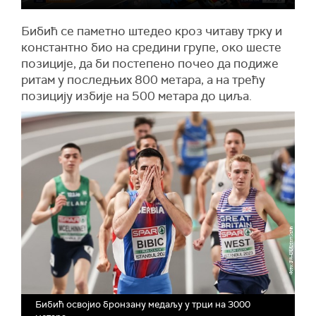
Бибић се паметно штедео кроз читаву трку и
константно био на средини групе, око шесте
позиције, да би постепено почео да подиже
ритам у последњих 800 метара, а на трећу
позицију избије на 500 метара до циља.
Бибић освојио бронзану медаљу у трци на 3000