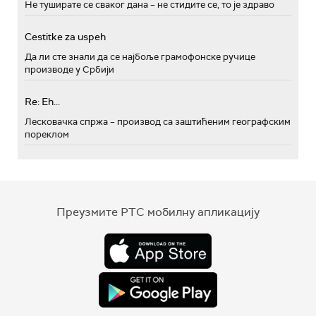
Не туширате се сваког дана – не стидите се, то је здраво
Cestitke za uspeh
Да ли сте знали да се најбоље грамофонске ручице
производе у Србији
Re: Eh...
Лесковачка спржа – производ са заштићеним географским
пореклом
Преузмите РТС мобилну апликацију