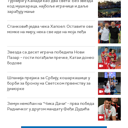
Турнири у Канади као два света: Без звезда
код мушкараца, најбоље играчице и даље
зарађују мање
Станковић једва чека Хапоел: Оставите ове
момке на миру, нека све иде на моја леђа
Звезда са десет играча победила Нови
Пазар – гости погађали пречке, Катаи донео
бодове
Шпанија прејакa за Србију, кошаркашице у
борби за бронзу на Светском првенству за
јуниорке
Земун немоћан на "Чика Дачи" - прва победа
Радничког у другом мандату Феђе Дудића