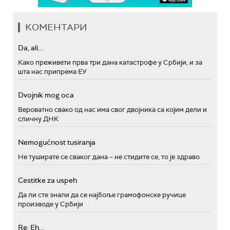
КОМЕНТАРИ
Da, ali...
Како преживети прва три дана катастрофе у Србији, и за
шта нас припрема ЕУ
Dvojnik mog oca
Вероватно свако од нас има свог двојника са којим дели и
сличну ДНК
Nemogućnost tusiranja
Не туширате се сваког дана – не стидите се, то је здраво
Cestitke za uspeh
Да ли сте знали да се најбоље грамофонске ручице
производе у Србији
Re: Eh...