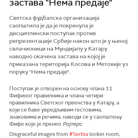
застава "Нема предаје"
Светска фудбалска организација
саопштила је да је покренула је
дисциплински поступак против
репрезентације Србије након што је у њеној
свлачионици на Мундијалу у Катару
наводно окачена застава на којој је
приказана територија Косова и Метохије уз
поруку "Нема предаје".
Поступак је отворен на основу члана 11
Фифиног правилника и члана четири
правилника Светског првенства у Катару, а
који се баве увредљивим гестовима,
знаковима и речима, наводи се у саопштењу
Фифе које је пренео
Ројтерс
.
Disgraceful images from
#Serbia
locker room,