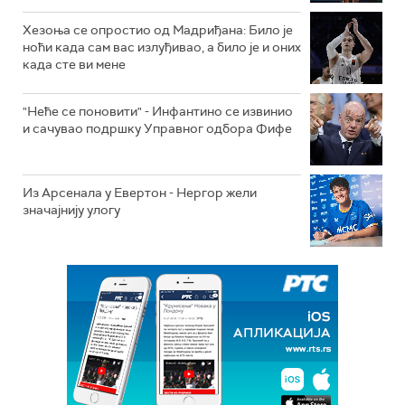
Хезоња се опростио од Мадриђана: Било је
ноћи када сам вас излуђивао, а било је и оних
када сте ви мене
"Неће се поновити" - Инфантино се извинио
и сачувао подршку Управног одбора Фифе
Из Арсенала у Евертон - Нергор жели
значајнију улогу