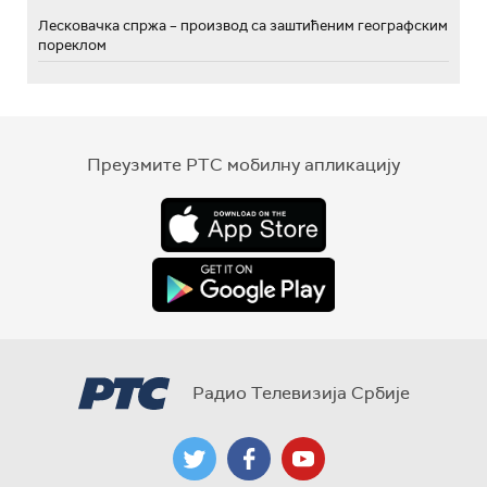
Лесковачка спржа – производ са заштићеним географским
пореклом
Преузмите РТС мобилну апликацију
Радио Телевизија Србије