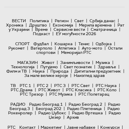
|
|
|
|
ВЕСТИ
Политика
Регион
Свет
Србија данас
|
|
|
|
Хроника
Друштво
Економија
Мерила времена
Рат
|
|
|
|
у Украјини
Време
Сервисне вести
Сматрачница
|
Подкаст
ЕУ могућности 2026
|
|
|
|
СПОРТ
Фудбал
Кошарка
Тенис
Одбојка
|
|
|
|
Рукомет
Ватерполо
Атлетика
Ауто-мото
Остали
|
спортови
Меморијал РТС
|
|
|
МАГАЗИН
Живот
Занимљивости
Музика
|
|
|
|
Технологијa
Путујемо
Свет познатих
Здравље
|
|
|
|
Филм и ТВ
Наука
Природа
Дигитални предузетник
|
За мале велике хероје
Наизглед здрав
|
|
|
|
|
ТВ
РТС 1
РТС 2
РТС 3
РТС Свет
РТС Наука
|
|
|
|
РТС Драма
РТС Живот
РТС Класика
РТС Коло
|
|
РТС Трезор
РТС Музика
РТС Полетарац
|
|
РАДИО
Радио Београд 1
Радио Београд 2
Радио
|
|
|
Београд 3
Београд 202
Радио Плетеница
Радио
|
|
|
Рокенролер
Радио Џубокс
Радио Вртешка
Радио
|
Џезер
Архив
|
|
|
|
РТС
Контакт
Маркетинг
Јавне набавке
Конкурси