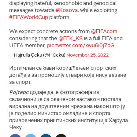
displaying hateful, xenophobic and genocidal
messages towards
#Kosova
, while exploiting
#FIFAWorldCup
platform.
We expect concrete actions from
@FIFAcom
considering that the
@FFK_KS
is a full FIFA and
UEFA member.
pic.twitter.com/xwu6i0j7dG
— Hajrulla Çeku (@HCeku)
November 25, 2022
Исти члан се бави коришћењем спортских
догађаја за промоцију ствари које нису везане
за спорт.
Ројтерс
додаје да је фотографија из
свлачионице са окаченом заставом постала
вирална на друштвеним мрежама након што ју
је поделио министар омладине и спорта
привремених приштинских институција Хајрула
Чеку.