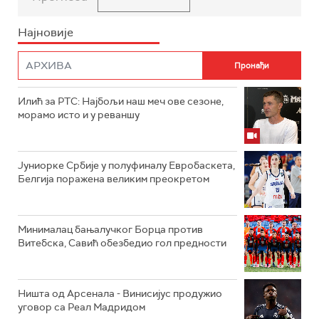
Најновије
Илић за РТС: Најбољи наш меч ове сезоне,
морамо исто и у реваншу
Јуниорке Србије у полуфиналу Евробаскета,
Белгија поражена великим преокретом
Минималац бањалучког Борца против
Витебска, Савић обезбедио гол предности
Ништа од Арсенала - Винисијус продужио
уговор са Реал Мадридом