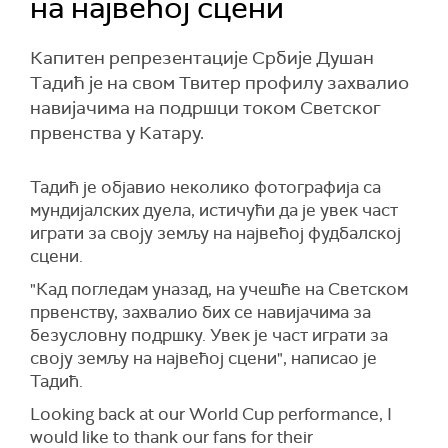
на највећој сцени
Капитен репрезентације Србије Душан
Tадић је на свом Твитер профилу захвалио
навијачима на подршци током Светског
првенства у Катару.
Тадић је објавио неколико фотографија са
мундијалских дуела, истичући да је увек част
играти за своју земљу на највећој фудбалској
сцени.
"Кад погледам уназад, на учешће на Светском
првенству, захвалио бих се навијачима за
безусловну подршку. Увек је част играти за
своју земљу на највећој сцени", написао је
Тадић.
Looking back at our World Cup performance, I
would like to thank our fans for their