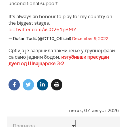
unconditional support.
It’s always an honour to play for my country on
the biggest stages.
pic.twitter.com/xCO261p8MY
— Dušan Tadić (@DT10_Official)
December 9, 2022
Србија је завршила такмичење у групној фази
са само једним бодом,
изгубивши пресудан
дуел од Швајцарске 3:2.
петак, 07. август 2026.
Прогноза