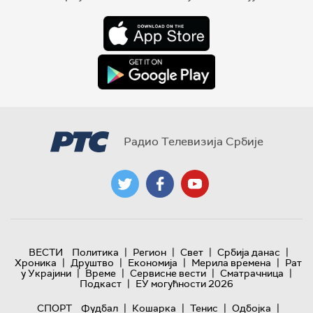
Радио Телевизија Србије
|
|
|
|
ВЕСТИ
Политика
Регион
Свет
Србија данас
|
|
|
|
Хроника
Друштво
Економија
Мерила времена
Рат
|
|
|
|
у Украјини
Време
Сервисне вести
Сматрачница
|
Подкаст
ЕУ могућности 2026
|
|
|
|
СПОРТ
Фудбал
Кошарка
Тенис
Одбојка