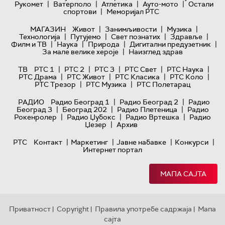
|
|
|
|
Рукомет
Ватерполо
Атлетика
Ауто-мото
Остали
|
спортови
Меморијал РТС
|
|
|
МАГАЗИН
Живот
Занимљивости
Музика
|
|
|
|
Технологијa
Путујемо
Свет познатих
Здравље
|
|
|
|
Филм и ТВ
Наука
Природа
Дигитални предузетник
|
За мале велике хероје
Наизглед здрав
|
|
|
|
|
ТВ
РТС 1
РТС 2
РТС 3
РТС Свет
РТС Наука
|
|
|
|
РТС Драма
РТС Живот
РТС Класика
РТС Коло
|
|
РТС Трезор
РТС Музика
РТС Полетарац
|
|
РАДИО
Радио Београд 1
Радио Београд 2
Радио
|
|
|
Београд 3
Београд 202
Радио Плетеница
Радио
|
|
|
Рокенролер
Радио Џубокс
Радио Вртешка
Радио
|
Џезер
Архив
|
|
|
|
РТС
Контакт
Маркетинг
Јавне набавке
Конкурси
Интернет портал
МАПА САЈТА
Приватност
Copyright
Правила употребе садржаја
Мапа
|
|
|
сајта