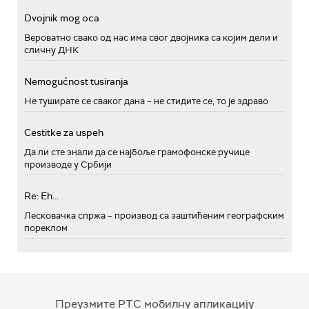
Dvojnik mog oca
Вероватно свако од нас има свог двојника са којим дели и
сличну ДНК
Nemogućnost tusiranja
Не туширате се сваког дана – не стидите се, то је здраво
Cestitke za uspeh
Да ли сте знали да се најбоље грамофонске ручице
производе у Србији
Re: Eh...
Лесковачка спржа – производ са заштићеним географским
пореклом
Преузмите РТС мобилну апликацију