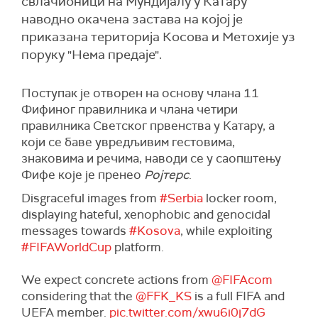
свлачионици на Мундијалу у Катару
наводно окачена застава на којој је
приказана територија Косова и Метохије уз
поруку "Нема предаје".
Поступак је отворен на основу члана 11
Фифиног правилника и члана четири
правилника Светског првенства у Катару, а
који се баве увредљивим гестовима,
знаковима и речима, наводи се у саопштењу
Фифе које је пренео
Ројтерс
.
Disgraceful images from
#Serbia
locker room,
displaying hateful, xenophobic and genocidal
messages towards
#Kosova
, while exploiting
#FIFAWorldCup
platform.
We expect concrete actions from
@FIFAcom
considering that the
@FFK_KS
is a full FIFA and
UEFA member.
pic.twitter.com/xwu6i0j7dG